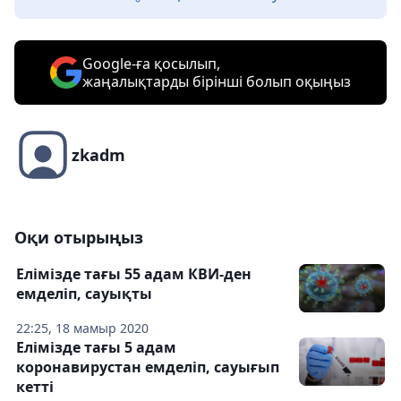
Google-ға қосылып,
жаңалықтарды бірінші болып оқыңыз
zkadm
Оқи отырыңыз
Елімізде тағы 55 адам КВИ-ден
емделіп, сауықты
22:25, 18 мамыр 2020
Елімізде тағы 5 адам
коронавирустан емделіп, сауығып
кетті