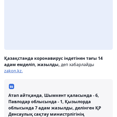
Қазақстанда коронавирус індетінен тағы 14
адам емделіп, жазылды,
деп хабарлайды
zakon.kz.
Атап айтқанда, Шымкент қаласында - 6,
Павлодар облысында - 1, Қызылорда
облысында 7 адам жазылды, делінген ҚР
Денсаулық сақтау министрлігінің