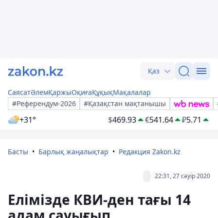
Қаз
Саясат
Әлем
Қаржы
Оқиға
Құқық
Мақалалар
#Референдум-2026
#Қазақстан мақтанышы
+31°
$
469.93
€
541.64
₽
5.71
Басты
Барлық жаңалықтар
Редакция Zakon.kz
22:31, 27 сәуір 2020
Елімізде КВИ-ден тағы 14
адам сауығып,