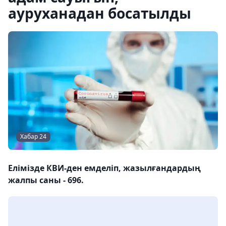
ауруханадан босатылды
Хабар 24
Елімізде КВИ-ден емделіп, жазылғандардың
жалпы саны - 696.