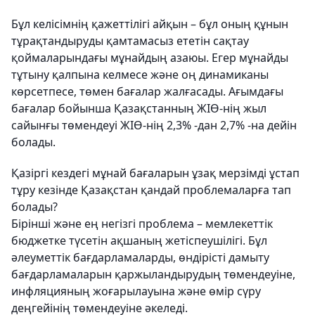
Бұл келісімнің қажеттілігі айқын – бұл оның құнын
тұрақтандыруды қамтамасыз ететін сақтау
қоймаларындағы мұнайдың азаюы. Егер мұнайды
тұтыну қалпына келмесе және оң динамиканы
көрсетпесе, төмен бағалар жалғасады. Ағымдағы
бағалар бойынша Қазақстанның ЖІӨ-нің жыл
сайынғы төмендеуі ЖІӨ-нің 2,3% -дан 2,7% -на дейін
болады.
Қазіргі кездегі мұнай бағаларын ұзақ мерзімді ұстап
тұру кезінде Қазақстан қандай проблемаларға тап
болады?
Бірінші және ең негізгі проблема – мемлекеттік
бюджетке түсетін ақшаның жетіспеушілігі. Бұл
әлеуметтік бағдарламаларды, өндірісті дамыту
бағдарламаларын қаржыландырудың төмендеуіне,
инфляцияның жоғарылауына және өмір сүру
деңгейінің төмендеуіне әкеледі.