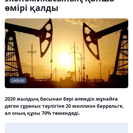
өмірі қалды
Lada.kz
2020 жылдың басынан бері әлемдік мұнайға
деген сұраныс тәулігіне 20 миллион баррельге,
ал оның құны 70% төмендеді.