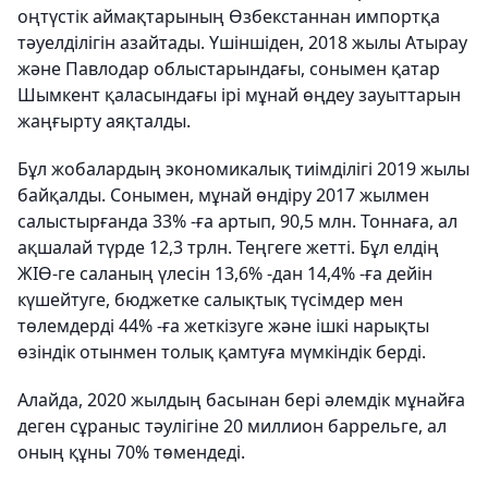
оңтүстік аймақтарының Өзбекстаннан импортқа
тәуелділігін азайтады. Үшіншіден, 2018 жылы Атырау
және Павлодар облыстарындағы, сонымен қатар
Шымкент қаласындағы ірі мұнай өңдеу зауыттарын
жаңғырту аяқталды.
Бұл жобалардың экономикалық тиімділігі 2019 жылы
байқалды. Сонымен, мұнай өндіру 2017 жылмен
салыстырғанда 33% -ға артып, 90,5 млн. Тоннаға, ал
ақшалай түрде 12,3 трлн. Теңгеге жетті. Бұл елдің
ЖІӨ-ге саланың үлесін 13,6% -дан 14,4% -ға дейін
күшейтуге, бюджетке салықтық түсімдер мен
төлемдерді 44% -ға жеткізуге және ішкі нарықты
өзіндік отынмен толық қамтуға мүмкіндік берді.
Алайда, 2020 жылдың басынан бері әлемдік мұнайға
деген сұраныс тәулігіне 20 миллион баррельге, ал
оның құны 70% төмендеді.