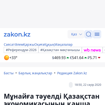
Қаз
Саясат
Әлем
Қаржы
Оқиға
Құқық
Мақалалар
#Референдум-2026
#Қазақстан мақтанышы
+33°
$
469.93
€
541.64
₽
5.71
Басты
Барлық жаңалықтар
Редакция Zakon.kz
18:50, 22 сәуір 2020
Мұнайға тәуелді Қазақстан
экономикасының қанша