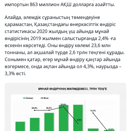
импортын 863 миллион АҚШ долларға азайтты.
Алайда, әлемдік сұраныстың төмендеуіне
қарамастан, Қазақстандағы өнеркәсіптік өндіріс
статистикасы 2020 жылдың үш айында мұнай
өндірісінің 2019 жылмен салыстырғанда 2,4% -ға
өскенін көрсетеді. Оны өндіру көлемі 23,6 млн
тоннаны, ал ақшалай түрде 2,6 трлн теңгені құрады.
Сонымен қатар, егер мұнай өндіру қаңтар айында
өзгермесе, онда ақпан айында ол 4,3%, наурызда –
3,3% өсті.