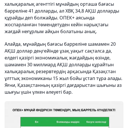
халықаралық агенттігі мұнайдың орташа бағасы
барреліне 41 долларды, ал ХВҚ 34,8 АҚШ долларды
құрайды деп болжайды. ОПЕК+ аясында
жоспарланған төмендетуден кейін нарықтағы
жағдай неғұрлым айқын болатыны анық.
Алайда, мұнайдың бағасы барреліне шамамен 20
АҚШ доллар деңгейінде ұзақ уақыт сақталса да,
елдегі қазіргі экономикалық жағдайдың өзінде,
шамамен 30 миллиард АҚШ долларды құрайтын
халықаралық резервтердің арқасында Қазақстан
ұлттық экономиканы 15 жыл бойы ұстап тұра алады.
Яғни, Қазақстанның қазіргі дағдарыстан шығыны аз
шығуы үшін үлкен әлеуеті бар.