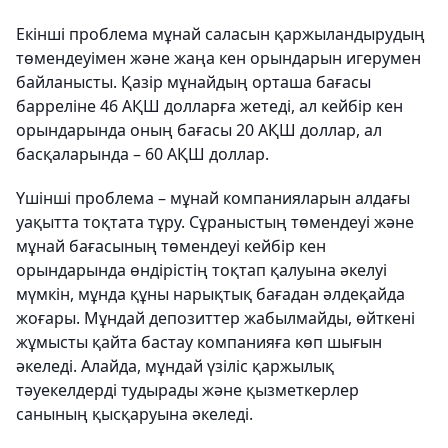
Екінші проблема мұнай саласын қаржыландырудың
төмендеуімен және жаңа кен орындарын игерумен
байланысты. Қазір мұнайдың орташа бағасы
барреліне 46 АҚШ долларға жетеді, ал кейбір кен
орындарында оның бағасы 20 АҚШ доллар, ал
басқаларында – 60 АҚШ доллар.
Үшінші проблема – мұнай компанияларын алдағы
уақытта тоқтата тұру. Сұраныстың төмендеуі және
мұнай бағасының төмендеуі кейбір кен
орындарында өндірістің тоқтап қалуына әкелуі
мүмкін, мұнда құны нарықтық бағадан әлдеқайда
жоғары. Мұндай депозиттер жабылмайды, өйткені
жұмысты қайта бастау компанияға көп шығын
әкеледі. Алайда, мұндай үзіліс қаржылық
тәуекелдерді тудырады және қызметкерлер
санының қысқаруына әкеледі.