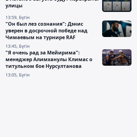
улицы
13:59, Бүгін
"Он был лез сознания": Дэнис
уверен в досрочной победе над
Чимаевым на турнире RAF
13:45, Бүгін
"Я очень рад за Мейирима":
менеджер Алимханулы Климас о
титульном бое Нурсултанова
13:05, Бүгін