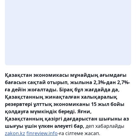
Қазақстан экономикасы мұнайдың ағымдағы
бағасын сақтай отырып, жылына 2,3%-дан 2,7%-
ға дейін жоғалтады. Бірақ бұл жағдайда да,
Қазақстанның жинақталған халықаралық
резервтері ұлттық экономиканы 15 жыл бойы
қолдауға мүмкіндік береді. Яғни,
Қазақстанның қазіргі дағдарыстан шығыны аз
шығуы үшін үлкен әлеуеті бар,
деп хабарлайды
zakon.kz
finreview.info
-ға сілтеме жасап.