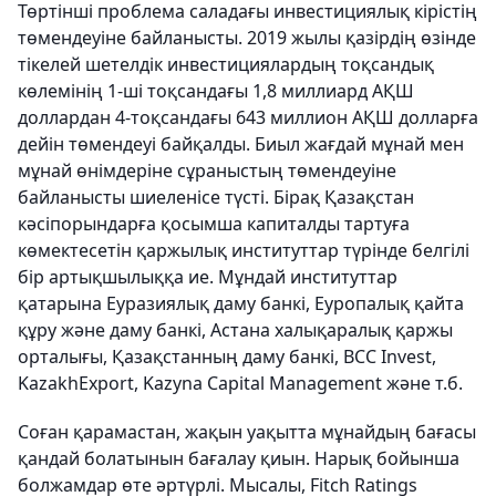
Төртінші проблема саладағы инвестициялық кірістің
төмендеуіне байланысты. 2019 жылы қазірдің өзінде
тікелей шетелдік инвестициялардың тоқсандық
көлемінің 1-ші тоқсандағы 1,8 миллиард АҚШ
доллардан 4-тоқсандағы 643 миллион АҚШ долларға
дейін төмендеуі байқалды. Биыл жағдай мұнай мен
мұнай өнімдеріне сұраныстың төмендеуіне
байланысты шиеленісе түсті. Бірақ Қазақстан
кәсіпорындарға қосымша капиталды тартуға
көмектесетін қаржылық институттар түрінде белгілі
бір артықшылыққа ие. Мұндай институттар
қатарына Еуразиялық даму банкі, Еуропалық қайта
құру және даму банкі, Астана халықаралық қаржы
орталығы, Қазақстанның даму банкі, BCC Invest,
KazakhExport, Kazyna Capital Management және т.б.
Соған қарамастан, жақын уақытта мұнайдың бағасы
қандай болатынын бағалау қиын. Нарық бойынша
болжамдар өте әртүрлі. Мысалы, Fitch Ratings