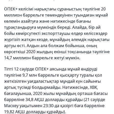
ОПЕК+ келісімі нарықтағы сұраныстың тәулігіне 20
миллион баррельге төмендеуінен туындаған мұнай
көлемін азайтуға және нәтижесінде бағаны
тұрақтандыруға мүмкіндік береді. Алайда, бір ай
бойы көмірсутекті экспорттаушы елдер келіссөздер
жүргізіп жатқан кезде, мұнайдың әлемдік нарықтағы
артуы өсті. Алдын ала болжам бойынша, оның
көрсеткіші 2020 жылдың екінші тоқсанында тәулігіне
14,7 миллион баррельге жетуі мүмкін.
Тіпті 12 сәуірде ОПЕК+ аясында мұнай өндіруді
тәулігіне 9,7 млн баррельге қысқарту туралы қол
жеткізілген уағдаластықтар мұндай күн сайынғы
артық түсімді болдырмайды. Нәтижесінде, ХВҚ
бағалауынша, 2020 жылы мұнайдың орташа бағасы
барреліне 34,8 АҚШ долларды құрайды (21 сәуірде
Мәскеу уақытымен 23:30-да қазіргі баға барреліне
19,82 АҚШ долларды құрайды).