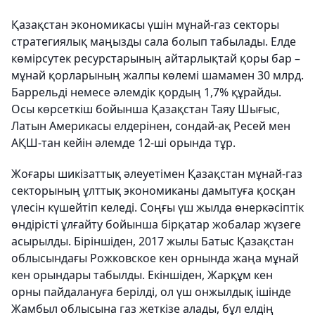
Қазақстан экономикасы үшін мұнай-газ секторы
стратегиялық маңызды сала болып табылады. Елде
көмірсутек ресурстарының айтарлықтай қоры бар –
мұнай қорларының жалпы көлемі шамамен 30 млрд.
Баррельді немесе әлемдік қордың 1,7% құрайды.
Осы көрсеткіш бойынша Қазақстан Таяу Шығыс,
Латын Америкасы елдерінен, сондай-ақ Ресей мен
АҚШ-тан кейін әлемде 12-ші орында тұр.
Жоғары шикізаттық әлеуетімен Қазақстан мұнай-газ
секторының ұлттық экономиканы дамытуға қосқан
үлесін күшейтіп келеді. Соңғы үш жылда өнеркәсіптік
өндірісті ұлғайту бойынша бірқатар жобалар жүзеге
асырылды. Біріншіден, 2017 жылы Батыс Қазақстан
облысындағы Рожковское кен орнында жаңа мұнай
кен орындары табылды. Екіншіден, Жарқұм кен
орны пайдалануға берілді, ол үш онжылдық ішінде
Жамбыл облысына газ жеткізе алады, бұл елдің