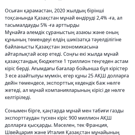
Осыған қарамастан, 2020 жылдың бірінші
тоқсанында Қазақстан мұнай өндіруді 2,4% -ға, ал
тасымалдауды 5% -ға арттырды
Мұнайға әлемдік сұраныстың азаюы және оның
құнының төмендеуі елдің шикізатқа тәуелділігіне
байланысты Қазақстан экономикасына
айтарлықтай әсер етеді. Соңғы екі жылда мұнай
қазақстандық бюджетке 1 триллион теңгеден астам
кіріс берді. Ағымдағы бағалар бойынша бұл кірістер
3 есе азайтылуы мүмкін, егер құны 25 АҚШ долларға
дейін төмендесе, экспорттық кедендік баж нөлге
жетеді, ал мұнай компанияларының кірісі де нөлге
келтіріледі.
Сонымен бірге, қаңтарда мұнай мен табиғи газды
экспорттаудан түскен кіріс 900 миллион АҚШ
долларға қысқарды. Мәселен, тек Франция,
Швейцария және Италия Қазақстан мұнайының