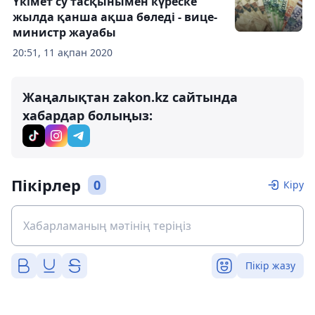
Үкімет су тасқынымен күреске
жылда қанша ақша бөледі - вице-
министр жауабы
20:51, 11 ақпан 2020
Жаңалықтан zakon.kz сайтында
хабардар болыңыз:
Пікірлер
0
Кіру
Пікір жазу