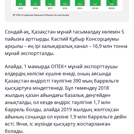
Сондай-ақ, Қазақстан мұнай тасымалдау көлемін 5
пайызға арттырды. Каспий Құбыр Консорциумы
арқылы – ең ірі халықаралық канал – 16,9 млн тонна
мұнай экспортталды.
Алайда, 1 мамырда ОПЕК+ мұнай экспорттаушы
елдердің келісімі күшіне енеді, оның аясында
Қазақстан өндірісті тәулігіне 390 мың баррельге
қысқартуға міндеттенеді. Бұл төмендеу 2018
жылдың қазан айындағы базалық деңгейден
анықталды, ол кезде өндіріс тәулігіне 1,7 млн
баррель болды, алайда 2019 жылдың желтоқсан
айының соңында ол күніне 1,9 млн баррельге дейін
өсті. Яғни, іс жүзінде қысқарту жоспарланған
болады.