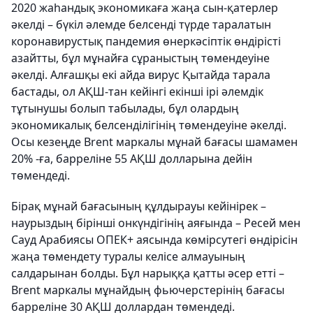
2020 жаһандық экономикаға жаңа сын-қатерлер
әкелді – бүкіл әлемде белсенді түрде таралатын
коронавирустық пандемия өнеркәсіптік өндірісті
азайтты, бұл мұнайға сұраныстың төмендеуіне
әкелді. Алғашқы екі айда вирус Қытайда тарала
бастады, ол АҚШ-тан кейінгі екінші ірі әлемдік
тұтынушы болып табылады, бұл олардың
экономикалық белсенділігінің төмендеуіне әкелді.
Осы кезеңде Brent маркалы мұнай бағасы шамамен
20% -ға, барреліне 55 АҚШ долларына дейін
төмендеді.
Бірақ мұнай бағасының құлдырауы кейінірек –
наурыздың бірінші онкүндігінің аяғында – Ресей мен
Сауд Арабиясы ОПЕК+ аясында көмірсутегі өндірісін
жаңа төмендету туралы келісе алмауының
салдарынан болды. Бұл нарыққа қатты әсер етті –
Brent маркалы мұнайдың фьючерстерінің бағасы
барреліне 30 АҚШ доллардан төмендеді.