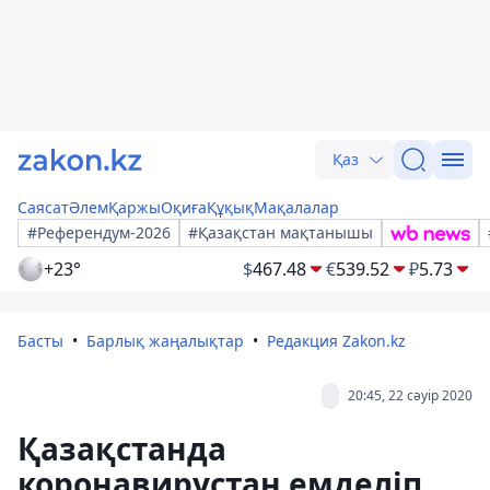
Қаз
Саясат
Әлем
Қаржы
Оқиға
Құқық
Мақалалар
#Референдум-2026
#Қазақстан мақтанышы
+23°
$
467.48
€
539.52
₽
5.73
Басты
Барлық жаңалықтар
Редакция Zakon.kz
20:45, 22 сәуір 2020
Қазақстанда
коронавирустан емделіп,