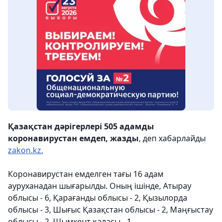
Қазақстан дәрігерлері 505 адамды
коронавирустан емдеп, жазды
, деп хабарлайды
zakon.kz.
⠀
Коронавирустан емделген тағы 16 адам
ауруханадан шығарылды. Оның ішінде, Атырау
облысы - 6, Қарағанды облысы - 2, Қызылорда
облысы - 3, Шығыс Қазақстан облысы - 2, Маңғыстау
облысы - 2, Шымкент қаласы - 1.