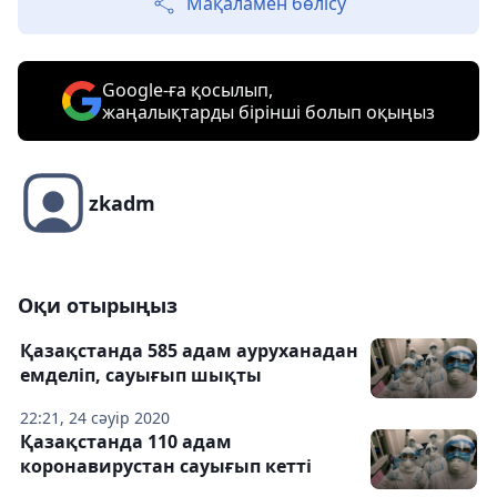
Мақаламен бөлісу
Google-ға қосылып,
жаңалықтарды бірінші болып оқыңыз
zkadm
Оқи отырыңыз
Қазақстанда 585 адам ауруханадан
емделіп, сауығып шықты
22:21, 24 сәуір 2020
Қазақстанда 110 адам
коронавирустан сауығып кетті