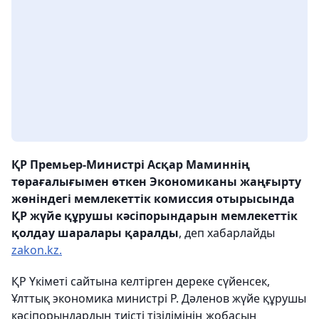
ҚР Премьер-Министрі Асқар Маминнің
төрағалығымен өткен Экономиканы жаңғырту
жөніндегі мемлекеттік комиссия отырысында
ҚР жүйе құрушы кәсіпорындарын мемлекеттік
қолдау шаралары қаралды
, деп хабарлайды
zakon.kz.
ҚР Үкіметі сайтына келтірген дереке сүйенсек,
Ұлттық экономика министрі Р. Дәленов жүйе құрушы
кәсіпорындардың тиісті тізілімінің жобасын