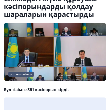
кәсіпорындарды қолдау
шараларын қарастырды
primeminister.kz
Бұл тізімге 361 кәсіпорын кірді.