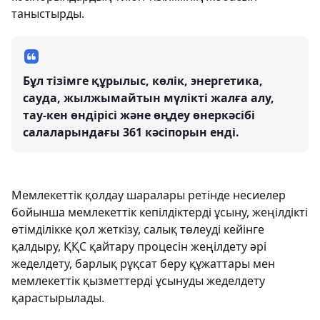
таныстырды.
Бұл тізімге құрылыс, көлік, энергетика,
сауда, жылжымайтын мүлікті жалға алу,
тау-кен өндірісі және өңдеу өнеркәсібі
салаларындағы 361 кәсіпорын енді.
Мемлекеттік қолдау шаралары ретінде несиелер
бойынша мемлекеттік кепілдіктерді ұсыну, жеңілдікті
өтімділікке қол жеткізу, салық төлеуді кейінге
қалдыру, ҚҚС қайтару процесін жеңілдету әрі
жеделдету, барлық рұқсат беру құжаттары мен
мемлекеттік қызметтерді ұсынуды жеделдету
қарастырылады.