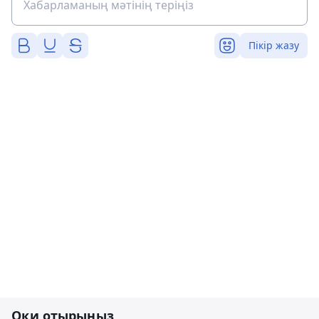
Пікір жазу
Оқи отырыңыз