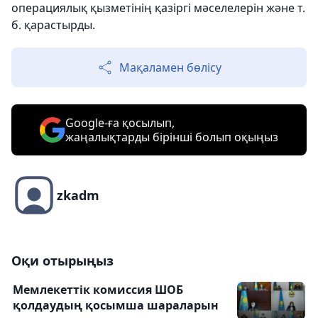
операциялық қызметінің қазіргі мәселелерін және т.
б. қарастырды.
Мақаламен бөлісу
Google-ға қосылып,
жаңалықтарды бірінші болып оқыңыз
zkadm
Оқи отырыңыз
Мемлекеттік комиссия ШОБ
қолдаудың қосымша шараларын