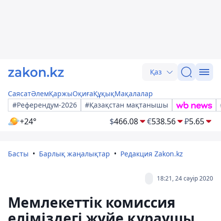
Қаз
Саясат
Әлем
Қаржы
Оқиға
Құқық
Мақалалар
#Референдум-2026
#Қазақстан мақтанышы
+24°
$
466.08
€
538.56
₽
5.65
Басты
Барлық жаңалықтар
Редакция Zakon.kz
18:21, 24 сәуір 2020
Мемлекеттік комиссия
еліміздегі жүйе құраушы