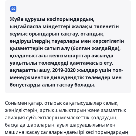
Жүйе құрушы кәсіпорындардың
ыңғайласпа міндеттері жалақы төленетін
жұмыс орындарын сақтау, отандық
өндірушілердің тауарлары мен көрсетілетін
қызметтерін сатып алу (болған жағдайда),
қолданыстағы келісімшарттар аясында
уақытылы төлемдерді қамтамасыз ету,
ақпаратты ашу, 2019-2020 жылдар үшін топ-
менеджментке дивидендтік төлемдер мен
бонустарды алып тастау болады.
Сонымен қатар, отырысқа қатысушылар салық
жеңілдіктерін, артықшылықтарын және азаматтық
авиация субъектілерін мемлекеттік қолдаудың
басқа да шараларын, ауыл шаруашылығы мен
машина жасау салаларындағы ірі кәсіпорындардың