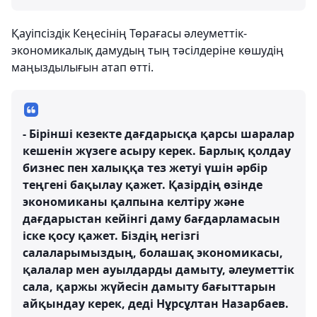
Қауіпсіздік Кеңесінің Төрағасы әлеуметтік-
экономикалық дамудың тың тәсілдеріне көшудің
маңыздылығын атап өтті.
- Бірінші кезекте дағдарысқа қарсы шаралар
кешенін жүзеге асыру керек. Барлық қолдау
бизнес пен халыққа тез жетуі үшін әрбір
теңгені бақылау қажет. Қазірдің өзінде
экономиканы қалпына келтіру және
дағдарыстан кейінгі даму бағдарламасын
іске қосу қажет. Біздің негізгі
салаларымыздың, болашақ экономикасы,
қалалар мен ауылдарды дамыту, әлеуметтік
сала, қаржы жүйесін дамыту бағыттарын
айқындау керек, деді Нұрсұлтан Назарбаев.