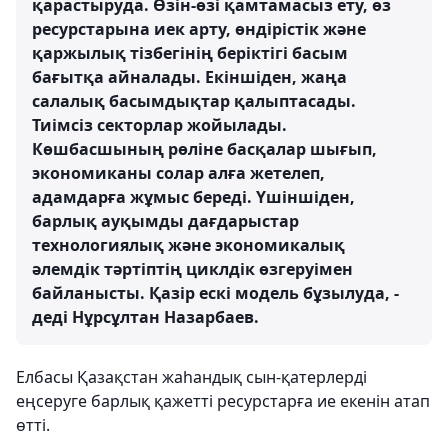
қарастыруда. Өзін-өзі қамтамасыз ету, өз
ресурстарына иек арту, өндірістік және
қаржылық тізбегінің беріктігі басым
бағытқа айналады. Екіншіден, жаңа
салалық басымдықтар қалыптасады.
Тиімсіз секторлар жойылады.
Көшбасшының рөліне басқалар шығып,
экономиканы солар алға жетелеп,
адамдарға жұмыс береді. Үшіншіден,
барлық ауқымды дағдарыстар
технологиялық және экономикалық
әлемдік тәртіптің циклдік өзгеруімен
байланысты. Қазір ескі модель бұзылуда, -
деді Нұрсұлтан Назарбаев.
Елбасы Қазақстан жаһандық сын-қатерлерді
еңсеруге барлық қажетті ресурстарға ие екенін атап
өтті.