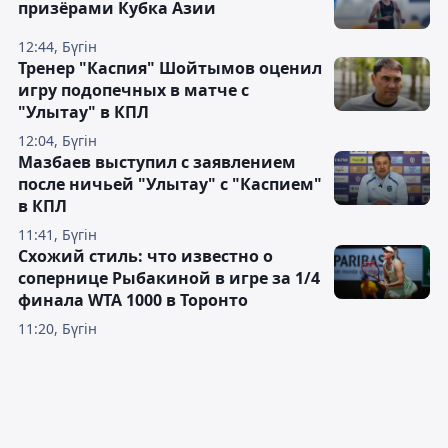
призёрами Кубка Азии
12:44, Бүгін
Тренер "Каспия" Шойтымов оценил
игру подопечных в матче с
"Улытау" в КПЛ
12:04, Бүгін
Мазбаев выступил с заявлением
после ничьей "Улытау" с "Каспием"
в КПЛ
11:41, Бүгін
Схожий стиль: что известно о
сопернице Рыбакиной в игре за 1/4
финала WTA 1000 в Торонто
11:20, Бүгін