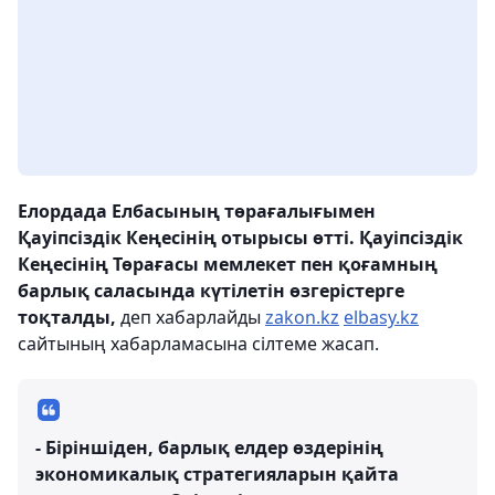
Елордада Елбасының төрағалығымен
Қауіпсіздік Кеңесінің отырысы өтті. Қауіпсіздік
Кеңесінің Төрағасы мемлекет пен қоғамның
барлық саласында күтілетін өзгерістерге
тоқталды,
деп хабарлайды
zakon.kz
elbasy.kz
сайтының хабарламасына сілтеме жасап.
- Біріншіден, барлық елдер өздерінің
экономикалық стратегияларын қайта