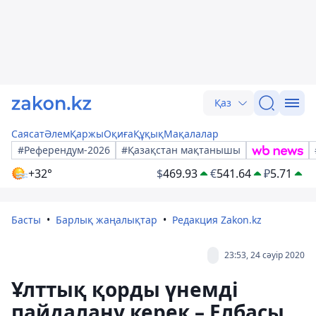
Қаз
Саясат
Әлем
Қаржы
Оқиға
Құқық
Мақалалар
#Референдум-2026
#Қазақстан мақтанышы
+32°
$
469.93
€
541.64
₽
5.71
Басты
Барлық жаңалықтар
Редакция Zakon.kz
23:53, 24 сәуір 2020
Ұлттық қорды үнемді
пайдалану керек – Елбасы