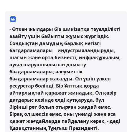
- Өткен жылдары біз шикізатқа тәуелділікті
азайту үшін байыпты жұмыс жүргіздік.
Сондықтан дамудың барлық негізгі
бағдарламалары – индустрияландыруды,
шағын және орта бизнесті, инфрақұрылым,
ауыл шаруашылығын дамыту
бағдарламалары, әлеуметтік
бағдарламалар жасалды. Ол үшін үлкен
ресурстар бөлінді. Біз Ұлттық қорда
айтарлықтай қаражат жинадық. Ол қазір
дағдарыс кезінде елді құтқаруда, бұл
бірінші рет болып отырған жағдай емес.
Бірақ ол шексіз емес, оны үнемді және аса
қажет жағдайларда пайдалану керек, - деді
Қазақстанның Тұңғыш Президенті.