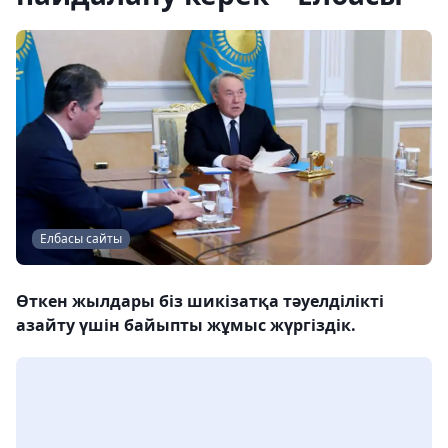
Елбасы сайты
Өткен жылдары біз шикізатқа тәуелділікті
азайту үшін байыпты жұмыс жүргіздік.