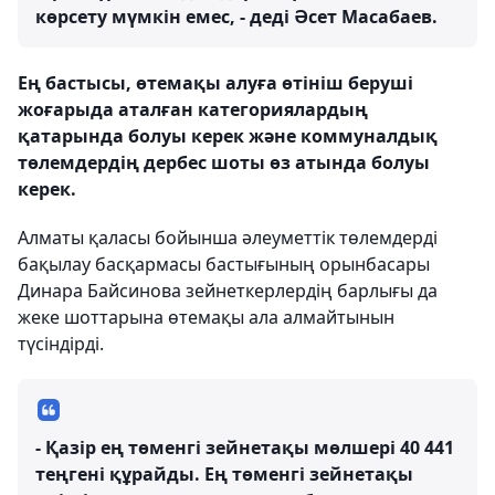
көрсету мүмкін емес, - деді Әсет Масабаев.
Ең бастысы, өтемақы алуға өтініш беруші
жоғарыда аталған категориялардың
қатарында болуы керек және коммуналдық
төлемдердің дербес шоты өз атында болуы
керек.
Алматы қаласы бойынша әлеуметтік төлемдерді
бақылау басқармасы бастығының орынбасары
Динара Байсинова зейнеткерлердің барлығы да
жеке шоттарына өтемақы ала алмайтынын
түсіндірді.
- Қазір ең төменгі зейнетақы мөлшері 40 441
теңгені құрайды. Ең төменгі зейнетақы