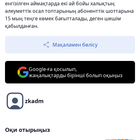
енгізілген аймақтарда екі ай бойы халықтың
әлеуметтік осал топтарының абоненттік шоттарына
15 мың теңге көмек бағытталады, деген шешім
қабылданған.
Мақаламен бөлісу
Google-ға қосылып,
жаңалықтарды бірінші болып оқыңыз
zkadm
Оқи отырыңыз