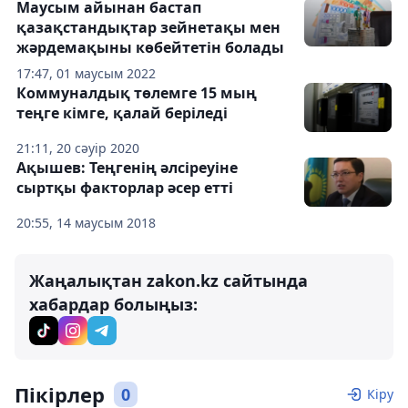
Маусым айынан бастап
қазақстандықтар зейнетақы мен
жәрдемақыны көбейтетін болады
17:47, 01 маусым 2022
Коммуналдық төлемге 15 мың
теңге кімге, қалай беріледі
21:11, 20 сәуір 2020
Ақышев: Теңгенің әлсіреуіне
сыртқы факторлар әсер етті
20:55, 14 маусым 2018
Жаңалықтан zakon.kz сайтында
хабардар болыңыз:
Пікірлер
0
Кіру