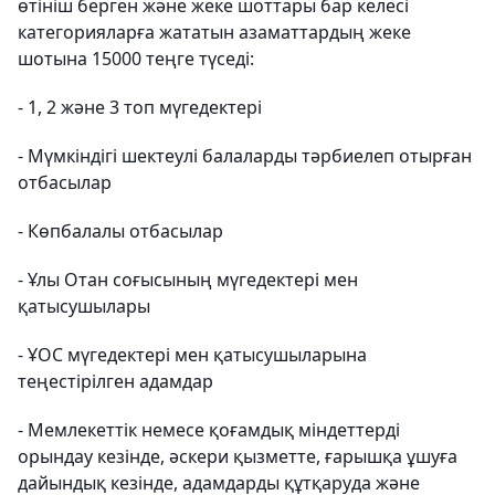
өтініш берген және жеке шоттары бар келесі
категорияларға жататын азаматтардың жеке
шотына 15000 теңге түседі:
- 1, 2 және 3 топ мүгедектері
- Мүмкіндігі шектеулі балаларды тәрбиелеп отырған
отбасылар
- Көпбалалы отбасылар
- Ұлы Отан соғысының мүгедектері мен
қатысушылары
- ҰОС мүгедектері мен қатысушыларына
теңестірілген адамдар
- Мемлекеттік немесе қоғамдық міндеттерді
орындау кезінде, әскери қызметте, ғарышқа ұшуға
дайындық кезінде, адамдарды құтқаруда және