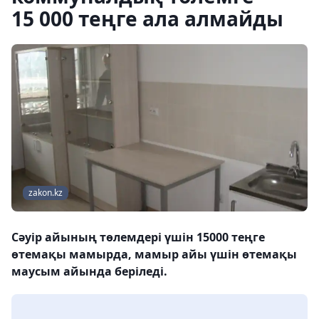
15 000 теңге ала алмайды
zakon.kz
Сәуір айының төлемдері үшін 15000 теңге
өтемақы мамырда, мамыр айы үшін өтемақы
маусым айында беріледі.