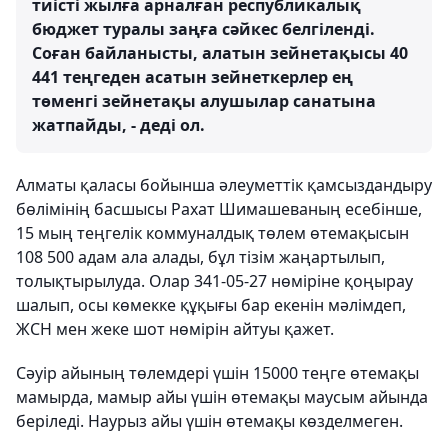
тиісті жылға арналған республикалық
бюджет туралы заңға сәйкес белгіленді.
Соған байланысты, алатын зейнетақысы 40
441 теңгеден асатын зейнеткерлер ең
төменгі зейнетақы алушылар санатына
жатпайды, - деді ол.
Алматы қаласы бойынша әлеуметтік қамсыздандыру
бөлімінің басшысы Рахат Шимашеваның есебінше,
15 мың теңгелік коммуналдық төлем өтемақысын
108 500 адам ала алады, бұл тізім жаңартылып,
толықтырылуда. Олар 341-05-27 нөміріне қоңырау
шалып, осы көмекке құқығы бар екенін мәлімдеп,
ЖСН мен жеке шот нөмірін айтуы қажет.
Сәуір айының төлемдері үшін 15000 теңге өтемақы
мамырда, мамыр айы үшін өтемақы маусым айында
беріледі. Наурыз айы үшін өтемақы көзделмеген.