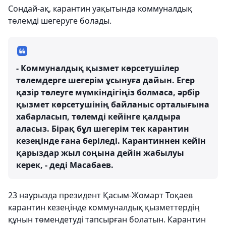
Сондай-ақ, карантин уақытында коммуналдық
төлемді шегеруге болады.
- Коммуналдық қызмет көрсетушілер
төлемдерге шегерім ұсынуға дайын. Егер
қазір төлеуге мүмкіндігіңіз болмаса, әрбір
қызмет көрсетушінің байланыс орталығына
хабарласып, төлемді кейінге қалдыра
аласыз. Бірақ бұл шегерім тек карантин
кезеңінде ғана беріледі. Карантиннен кейін
қарыздар жыл соңына дейін жабылуы
керек, - деді Масабаев.
23 наурызда президент Қасым-Жомарт Тоқаев
карантин кезеңінде коммуналдық қызметтердің
құнын төмендетуді тапсырған болатын. Карантин