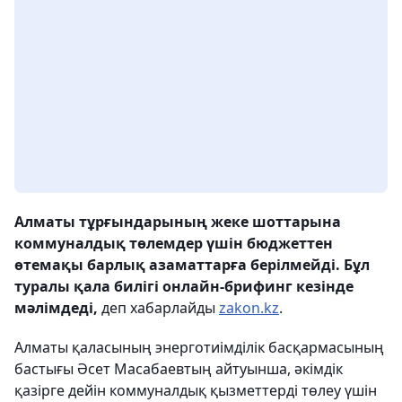
Алматы тұрғындарының жеке шоттарына
коммуналдық төлемдер үшін бюджеттен
өтемақы барлық азаматтарға берілмейді. Бұл
туралы қала билігі онлайн-брифинг кезінде
мәлімдеді,
деп хабарлайды
zakon.kz
.
Алматы қаласының энерготиімділік басқармасының
бастығы Әсет Масабаевтың айтуынша, әкімдік
қазірге дейін коммуналдық қызметтерді төлеу үшін