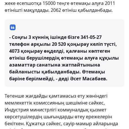
жеке есепшотқа 15000 теңге өтемақы алуға 2011
өтінішті мақұлдады. 2062 өтініш қабылданбады.
- Соңғы 3 күннің ішінде бізге 341-05-27
телефон арқылы 20 520 қоңырау келіп түсті,
4073 қоңырау өңделді, қалғаны көптеген
өтініш берушілердің өтемақы алуға құқылы
азаматтар санатына жатпайтынына
байланысты қабылданбады. Өтемақы
бәріне берілмейді, - деді Әсет Масабаев.
Төтенше жағдайды қамтамасыз ету жөніндегі
мемлекеттік комиссияның шешіміне сәйкес,
Индустрия министрлігі коммуналдық қызмет
көрсетушілердің шығындарды өтеу ережелерін
бекіткен. Құжатқа сәйкес, сәуір-мамыр айларында