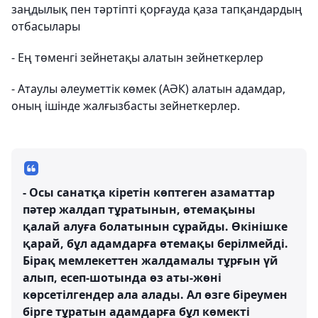
заңдылық пен тәртіпті қорғауда қаза тапқандардың
отбасылары
- Ең төменгі зейнетақы алатын зейнеткерлер
- Атаулы әлеуметтік көмек (АӘК) алатын адамдар,
оның ішінде жалғызбасты зейнеткерлер.
- Осы санатқа кіретін көптеген азаматтар
пәтер жалдап тұратынын, өтемақыны
қалай алуға болатынын сұрайды. Өкінішке
қарай, бұл адамдарға өтемақы берілмейді.
Бірақ мемлекеттен жалдамалы тұрғын үй
алып, есеп-шотында өз аты-жөні
көрсетілгендер ала алады. Ал өзге біреумен
бірге тұратын адамдарға бұл көмекті