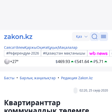
Қаз
Саясат
Әлем
Қаржы
Оқиға
Құқық
Мақалалар
#Референдум-2026
#Қазақстан мақтанышы
+27°
$
469.93
€
541.64
₽
5.71
Басты
Барлық жаңалықтар
Редакция Zakon.kz
02:20, 25 сәуір 2020
Квартиранттар
коммуналдық төлемге