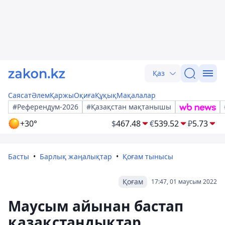
Қаз
Саясат
Әлем
Қаржы
Оқиға
Құқық
Мақалалар
#Референдум-2026
#Қазақстан мақтанышы
+30°
$
467.48
€
539.52
₽
5.73
Басты
Барлық жаңалықтар
Қоғам тынысы
Қоғам
17:47, 01 маусым 2022
Маусым айынан бастап
қазақстандықтар