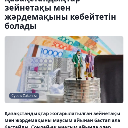
зейнетақы мен
жәрдемақыны көбейтетін
болады
Сурет: Zakon.kz
Қазақстандықтар жоғарылатылған зейнетақы
мен жәрдемақыны маусым айынан бастап ала
бастайды. Сондай-ақ маусым айында олар