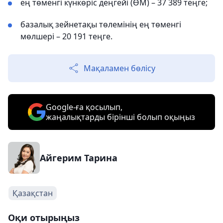
ең төменгі күнкөріс деңгейі (ӨМ) – 37 389 теңге;
базалық зейнетақы төлемінің ең төменгі
мөлшері – 20 191 теңге.
Мақаламен бөлісу
Google-ға қосылып,
жаңалықтарды бірінші болып оқыңыз
Айгерим Тарина
Қазақстан
Оқи отырыңыз