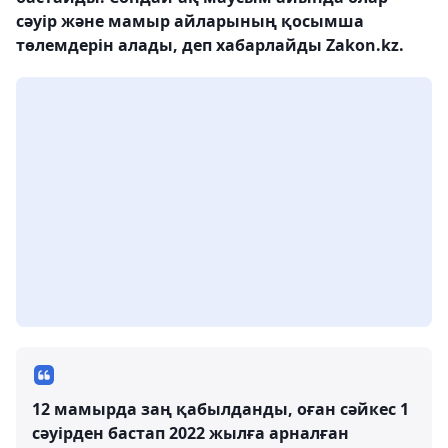
сәуір және мамыр айларының қосымша
төлемдерін алады, деп хабарлайды Zakon.kz.
12 мамырда заң қабылданды, оған сәйкес 1
сәуірден бастап 2022 жылға арналған