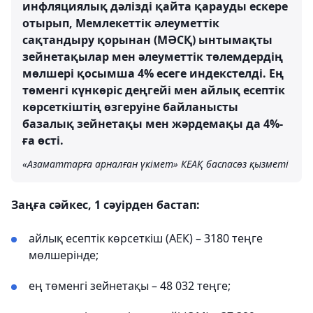
инфляциялық дәлізді қайта қарауды ескере
отырып, Мемлекеттік әлеуметтік
сақтандыру қорынан (МӘСҚ) ынтымақты
зейнетақылар мен әлеуметтік төлемдердің
мөлшері қосымша 4% есеге индекстелді. Ең
төменгі күнкөріс деңгейі мен айлық есептік
көрсеткіштің өзгеруіне байланысты
базалық зейнетақы мен жәрдемақы да 4%-
ға өсті.
«Азаматтарға арналған үкімет» КЕАҚ баспасөз қызметі
Заңға сәйкес, 1 сәуірден бастап:
айлық есептік көрсеткіш (АЕК) – 3180 теңге
мөлшерінде;
ең төменгі зейнетақы – 48 032 теңге;