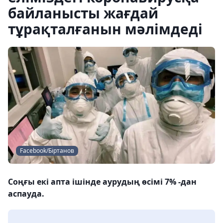
байланысты жағдай
тұрақталғанын мәлімдеді
Facebook/Біртанов
Соңғы екі апта ішінде аурудың өсімі 7% -дан
аспауда.