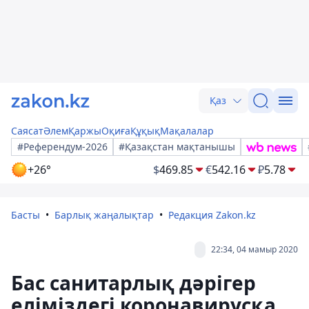
Қаз
Саясат
Әлем
Қаржы
Оқиға
Құқық
Мақалалар
#Референдум-2026
#Қазақстан мақтанышы
+26°
$
469.85
€
542.16
₽
5.78
Басты
Барлық жаңалықтар
Редакция Zakon.kz
22:34, 04 мамыр 2020
Бас санитарлық дәрігер
еліміздегі коронавирусқа