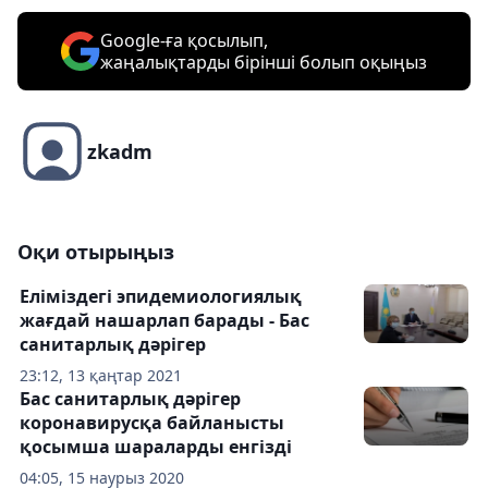
Google-ға қосылып,
жаңалықтарды бірінші болып оқыңыз
zkadm
Оқи отырыңыз
Еліміздегі эпидемиологиялық
жағдай нашарлап барады - Бас
санитарлық дәрігер
23:12, 13 қаңтар 2021
Бас санитарлық дәрігер
коронавирусқа байланысты
қосымша шараларды енгізді
04:05, 15 наурыз 2020