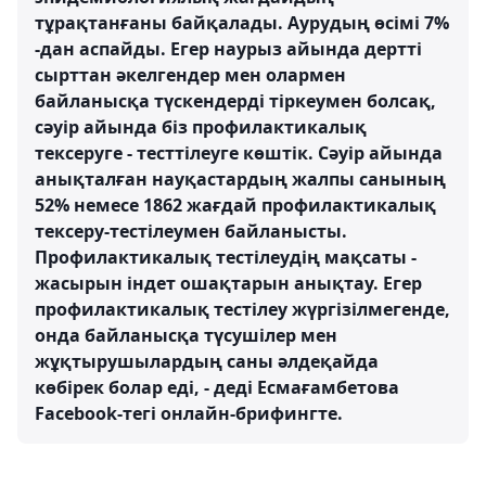
тұрақтанғаны байқалады. Аурудың өсімі 7%
-дан аспайды. Егер наурыз айында дертті
сырттан әкелгендер мен олармен
байланысқа түскендерді тіркеумен болсақ,
сәуір айында біз профилактикалық
тексеруге - тесттілеуге көштік. Сәуір айында
анықталған науқастардың жалпы санының
52% немесе 1862 жағдай профилактикалық
тексеру-тестілеумен байланысты.
Профилактикалық тестілеудің мақсаты -
жасырын індет ошақтарын анықтау. Егер
профилактикалық тестілеу жүргізілмегенде,
онда байланысқа түсушілер мен
жұқтырушылардың саны әлдеқайда
көбірек болар еді, - деді Есмағамбетова
Facebook-тегі онлайн-брифингте.