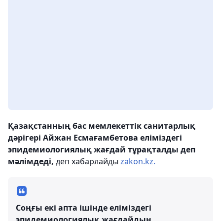
Қазақстанның бас мемлекеттік санитарлық
дәрігері Айжан Есмағамбетова еліміздегі
эпидемиологиялық жағдай тұрақталды деп
мәлімдеді,
деп хабарлайды
zakon.kz.
Соңғы екі апта ішінде еліміздегі
эпидемиологиялық жағдайдың