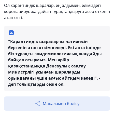
Ол карантиндік шаралар, ең алдымен, еліміздегі
коронавирус жағдайын тұрақтандыруға әсер еткенін
атап өтті.
"Карантиндік шаралар өз нәтижесін
бергенін атап өткім келеді. Екі апта ішінде
біз тұрақты эпидемиологиялық жағдайды
байқап отырмыз. Мен әрбір
қазақстандыққа Денсаулық сақтау
министрлігі ұсынған шараларды
орындағаны үшін алғыс айтқым келеді", -
деп толықтырды сөзін ол.
Мақаламен бөлісу