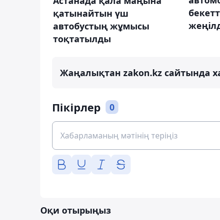
автомо
Астанада қала маңына
бекет
қатынайтын үш
жеңіл
автобустың жұмысы
тоқтатылды
Жаңалықтан zakon.kz сайтында х
Пікірлер
0
Оқи отырыңыз