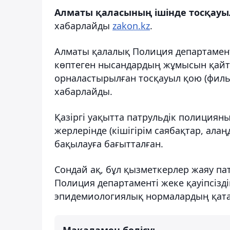
Алматы қаласының ішінде тосқау
хабарлайды
zakon.kz
.
Алматы қалалық Полиция департамент
көптеген нысандардың жұмысын қайта
орналастырылған тосқауыл қою (фил
хабарлайды.
Қазіргі уақытта патрульдік полиция
жерлерінде (кішігірім саябақтар, ала
бақылауға бағытталған.
Сондай ақ, бұл қызметкерлер жаяу п
Полиция департаменті жеке қауіпсізд
эпидемиологиялық нормалардың қатаң
Мақаламен бөлісу: