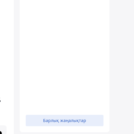
қ
Барлық жаңалықтар