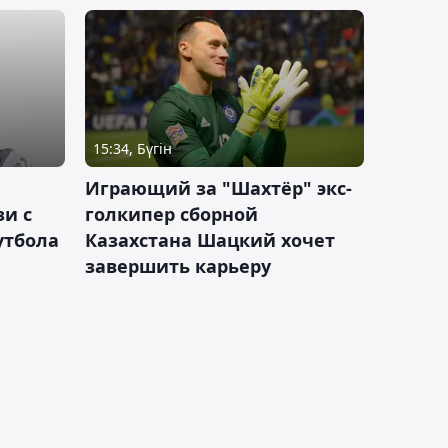
15:34, Бүгін
Играющий за "Шахтёр" экс-
зи с
голкипер сборной
утбола
Казахстана Шацкий хочет
завершить карьеру