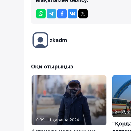
zkadm
Оқи отырыңыз
21:37, 
10:39, 11 қараша 2024
"Қорда