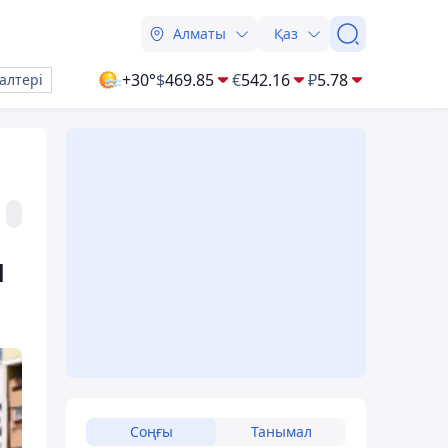
Алматы
Қаз
+30°
$
469.85
€
542.16
₽
5.78
алтері
ы
Соңғы
Танымал