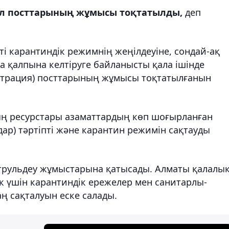
ыл посттарының жұмысы тоқтатылды,
деп
і карантиндік режимнің жеңілдеуіне, сондай-ақ
 қалпына келтіруге байланысты қала ішінде
ьтрация) посттарының жұмысы тоқтатылғанын
ның ресурстары азаматтардың көп шоғырланған
ңдар) тәртіпті және карантин режимін сақтауды
атрульдеу жұмыстарына қатысады. Алматы қалалы
ік үшін карантиндік ережелер мен санитарлы-
 сақталуын еске салады.