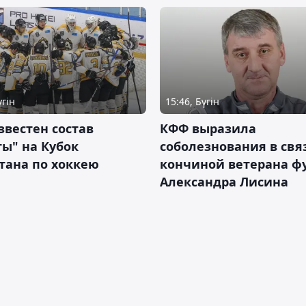
үгін
15:46, Бүгін
звестен состав
КФФ выразила
ы" на Кубок
соболезнования в свя
тана по хоккею
кончиной ветерана ф
Александра Лисина