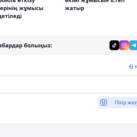
биль өткізу
әкімі жұмысын істеп
терінің жұмысы
жатыр
детіледі
абардар болыңыз:
Пікір жаз