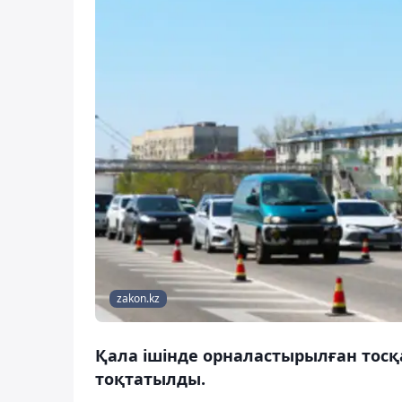
zakon.kz
Қала ішінде орналастырылған тос
тоқтатылды.