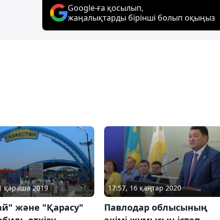
Google-ға қосылып,
жаңалықтарды бірінші болып оқыңыз
21 қараша 2019
17:57, 16 қаңтар 2020
й" және "Қарасу"
Павлодар облысының