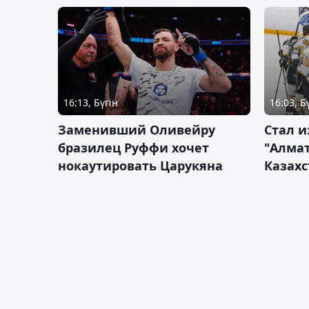
16:13, Бүгін
16:03, Б
Заменивший Оливейру
Стал и
бразилец Руффи хочет
"Алмат
нокаутировать Царукяна
Казахс