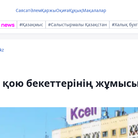
Саясат
Әлем
Қаржы
Оқиға
Құқық
Мақалалар
#Қазақмыс
#Салыстырмалы Қазақстан
#Халық бухг
kz
 қою бекеттерінің жұмыс