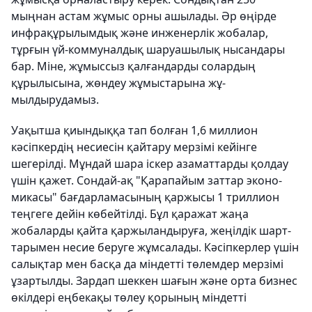
мыңнан астам жұмыс орны ашылады. Әр өңірде
инфрақұрылымдық және инженерлік жобалар,
тұрғын үй-коммуналдық шаруашылық нысандары
бар. Міне, жұмыссыз қалғандарды солар­дың
құрылысына, жөндеу жұмыстарына жұ­
мылдырудамыз.
Уақытша қиындыққа тап болған 1,6 миллион
кәсіпкердің несиесін қайтару мерзімі кейінге
шегерілді. Мұндай шара іскер азаматтарды қолдау
үшін қажет. Сондай-ақ "Қарапайым заттар эко­но­
микасы" бағдарламасының қаржысы 1 триллион
теңгеге дейін көбей­тілді. Бұл қаражат жаңа
жобаларды қай­та қаржыландыруға, жеңілдік шарт­
тары­мен несие беруге жұмсалады. Кәсіп­кер­лер үшін
салықтар мен басқа да міндет­ті төлемдер мерзімі
ұзартылды. Зардап шеккен шағын және орта бизнес
өкіл­дері еңбекақы төлеу қорының міндетті