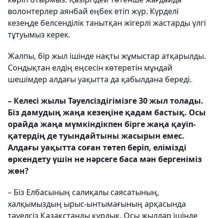
волонтерлер аянбай еңбек етіп жүр. Күрделі
кезеңде белсенділік танытқан жігерлі жастарды үлгі
тұтуымыз керек.
Жалпы, бір жыл ішінде нақты жұмыстар атқарылды.
Сондықтан елдің еңсесін көтеретін мұндай
шешімдер алдағы уақытта да қабылдана береді.
– Келесі жылы Тәуелсіздігімізге 30 жыл толады.
Біз дамудың жаңа кезеңіне қадам бастық. Осы
орайда жаңа мүмкіндікпен бірге жаңа қауіп-
қатердің де туындайтыны жасырын емес.
Алдағы уақытта соған төтеп бе­ріп, елімізді
өркендету үшін не нәрсеге баса мән бергеніміз
жөн?
– Біз Елбасының салиқалы саяса­тының,
халқымыздың ырыс-ынты­ма­ғының арқасында
тәуелсіз Қазақстанды құрдық. Осы жылдар ішінде