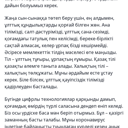
дайын болуымыз керек.
Жаңа сын-сынаққа төтеп беру үшін, ең алдымен,
ұлттық құндылықтарды қор­ғай білген жөн. Ана
тілімізді, салт-дәстүрімізді, ұлттық сана-сезімді,
қоғам­дағы татулық пен келісімді, береке-бір­лікті
сақтай алмасақ, келер ұрпақ бізді кешірмейді.
Әсіресе мемлекеттік тілдің мәселесі өте маңызды.
Тіл – ұлттың тұғы­ры, ұрпақтың ғұмыры. Қазақ тілі
қазақты әлемге таныта алады. Халықтың тілі –
халықтың төлқұжаты. Мұны әрдайым есте ұстау
керек. Біле білсек, ұлттық қа­уіпсіздік тілімізді
қадірлеуден басталады.
Бүгінде цифрлы технологиялар қар­қынды дамып,
қоғамдық өмірдің түрлі саласына дендеп еніп келеді.
Біз осы үрдіске баса мән беріп отырмыз. Бұл – қазіргі
заманның басты талабы. Мұны коронавирус
індетіне байланысты туындаған күрделі кезең анық