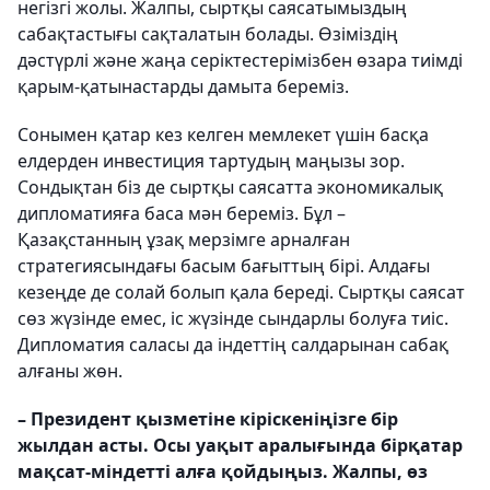
негізгі жолы. Жалпы, сыртқы саясатымыздың
сабақтастығы сақтала­тын болады. Өзіміздің
дәстүрлі және жаңа серіктестерімізбен өзара тиімді
қарым-қатынастарды дамыта береміз.
Сонымен қатар кез келген мемле­кет үшін басқа
елдерден инвестиция тартудың маңызы зор.
Сондықтан біз де сыртқы саясатта экономикалық
дипломатияға баса мән береміз. Бұл –
Қазақстанның ұзақ мерзімге арналған
стратегиясындағы басым бағыттың бірі. Алдағы
кезеңде де солай болып қала береді. Сыртқы саясат
сөз жүзінде емес, іс жүзінде сындарлы болуға тиіс.
Дипломатия саласы да індеттің салдарынан сабақ
алғаны жөн.
– Президент қызметіне кіріс­кені­ңізге бір
жылдан асты. Осы уақыт аралығында бірқатар
мақсат-мін­детті алға қойдыңыз. Жалпы, өз