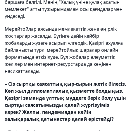
баршаға белгілі. Менің "Ха­лық үніне құлақ асатын
мемлекет" атты тұжырымдамам осы қағидалармен
үндеседі.
Мерейтойлар аясында мемлекеттік және өңірлік
жоспарлар жасалды. Бүгінге дейін кейбір
жобаларды жүзеге асырып үлгердік. Қазіргі ахуалға
байланысты түрлі мерейтойлық шаралар онлайн
форматында өткізілуде. Бұл жобалар әлеуметтік
желілер мен интернет-ресурс­тарда да кеңінен
насихатталады.
– Сіз сыртқы саясаттың қыр-сырын жетік білесіз.
Көп жыл дипломатиялық қызметте болдыңыз.
Қазіргі заманда ұлттық мүддеге берік болу үшін
сыртқы саясатымызды қалай жүргізуіміз
керек? Жалпы, пандемиядан кейін
халықаралық қатынастар қалай өрістейді?