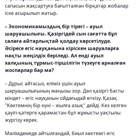
сапасын жақсартуға бағытталған бірқатар жобалар
іске асырылып жатыр.
– Экономикамыздың бір тірегі – ауыл
шаруашылығы. Қазіргідей сын сағатта бұл
салаға айтарлықтай қолдау көрсетілуде.
Әсіресе егіс науқанына кіріскен шаруаларға
нақты жеңілдік беріледі. Ал енді ауыл
халқының тұрмыс-тіршілігін түзеуге арналған
жоспарлар бар ма?
– Дұрыс айтасыз, еліміз үшін ауыл
шаруашылығының маңызы зор. Дәл қазіргі басты
міндет – егіс науқанын ойдағыдай өткізу. Қазақ
"Көктемнің бір күні – жылға азық" дейді. Кез келген
қауіп-қатерге қарамастан бұл жұмысты уақтылы
жүргізу керек.
Мәлімдемеде айтылғандай, биыл көктемгі егіс