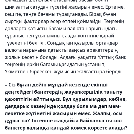
шикізатты сатудан түсетіні жасырын емес. Ерте ме,
кеш пе, теңге бағамы тұрақтанады. Бірақ бұған
сыртқы факторлар әсер етпей қоймайды. Теңгенің
долларға қатысты бағамы валюта нарығындағы
сұраныс пен ұсынымның азды-көптігіне қарай
түзелетіні белгілі. Сондықтан құзырлы органдар
валюта нарығына қатысты заңсыз әрекеттердің
жолын кесетін болады. Алдағы уақытта Ұлттық банк
теңгенің еркін бағамы қағидатын ұстанып,
Үкіметпен бірлескен жұмысын жалғастыра береді.
– Сіз бұған дейін мұндай кезеңде екінші
деңгейдегі банктердің жауап­­­кер­шілік таныту
қажеттігін айт­т­ы­ңыз. Бұл құрылымдар, көбіне,
дағ­да­­рыс кезеңінде қолдау бола ма деп мем­­
лекетке жүгінетіні жасырын емес. Жал­­пы, осы
дұрыс па? Төтенше жағ­дай­ға байланысты сол
банктер ха­лық­­қа қандай көмек көрсете алады?