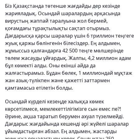
Біз Қазақстанда төтенше жағдайды дер кезінде
жарияладық. Осындай шаралардың арқасында
вирустың жаппай таралуына жол бермей,
қоғамдағы тұрақтылықты сақтап отырмыз.
Дағдарысқа қарсы шаралар үшін 6 триллион теңгеге
жуық қаржы бөлінгенін білесіздер. Ең алдымен,
жұмыссыз қалғандарға 42 500 теңге мөлшерінде
төлем жасауды ұйғардық. Жалпы, 4,2 миллион адам
бұл көмекті алды. Оны екінші айда да
жалғастырамыз. Бұдан бөлек, 1 миллиондай мұқтаж
жан азық-түлікпен және қажетті заттармен
қамтамасыз етілетін болды.
Осындай күрделі кезеңде халыққа көмек
көрсетілмесе, мемлекеттілігімізге сын емес пе?!
Әрине, ақша таратып берумен ахуал түзелмейді.
Дағдарыс жағдайында кешенді әрі жүйелі шаралар
ұйымдастырған абзал. Ең алдымен, жастарды
жұмысқа орналастыру керек. Сондықтан 250