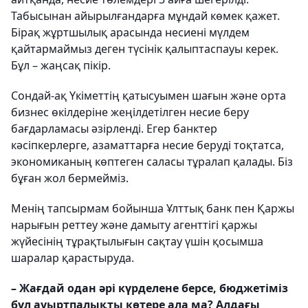
Табысынан айырылғандарға мұндай көмек қажет.
Бірақ жұртшылық арасында несиені мүлдем
қайтармаймыз деген түсінік қалыптаспауы керек.
Бұл – жаңсақ пікір.
Сондай-ақ Үкіметтің қатысуымен шағын және орта
бизнес өкілдеріне жеңілдетілген несие беру
бағдарламасы әзірленді. Егер банктер
кәсіпкерлерге, азаматтарға несие беруді тоқтатса,
экономиканың көптеген саласы тұралап қалады. Біз
бұған жол бермейміз.
Менің тапсырмам бойынша Ұлттық банк пен Қаржы
нарығын реттеу және дамыту агенттігі қаржы
жүйесінің тұрақтылығын сақтау үшін қосымша
шаралар қарастыруда.
– Жағдай одан әрі күрделене берсе, бюджетіміз
бұл ауыртпалықты көтере ала ма? Алдағы