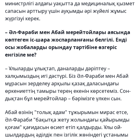
министрлігі алдағы уақытта да меди­ци­налық қызмет
сапасын арттыру үшін ау­қымды әрі жүйелі жұмыс
жүргізуі керек.
– Әл-Фараби мен Абай мерейтойлары аясында
көптеген іс-шара жоспарланғаны белгілі. Енді
осы жобаларды орындау тәртібіне өзгеріс
енгізіле ме?
– Ұлыларды ұлықтап, даналарды дәріптеу –
халқымыздың игі дәстүрі. Біз Әл-Фараби мен Абай
мұрасын зерделеу ар­қылы қазақ даласындағы
өркениеттің та­мыры терең екенін көрсетеміз. Сон­
дық­­тан бұл мерейтойлар – бәрімізге үлкен сын.
Абай өзінің "толық адам" тұжы­ры­мын мирас етсе,
Әл-Фараби "бақытқа жету жолындағы қайырымды
қоғам" қағидасын өсиет етіп қалдырды. Ұлы ой­
шылдардың әділдік пен ізгілік жөніндегі ұстанымы