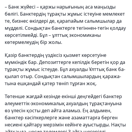
– Банк жүйесі – қаржы нарығының аса маңызды
бөлігі. Банктердің тұрақты жұмыс істеуіне мемлекет
те, бизнес өкіл­дері де, қарапайым салымшылар да
мүд­делі. Сондықтан банктерге тегіннен-тегін қолдау
көрсетілмейді. Бұл – ұлт­тық экономиканы
көтермелеудің бір жолы.
Қазір банктердің үздіксіз қызмет көрсетуіне
мүмкіндік бар. Депозиттерге кепілдік беретін қор да
тұрақты жұмыс істеуде. Бұл ахуалды Ұлттық банк ба­
қылап отыр. Сондықтан салымшы­лардың қара­жа­
тына ешқандай қатер төніп тұрған жоқ.
Төтенше жағдай кезінде екінші деңгейдегі банктер
әлеуметтік-эконо­ми­калық ахуалдың тұрақтануына
өз үлесін қосты деп айта аламыз. Ең алдымен,
банктер кәсіпкерлерге және азаматтарға берген
несиені қайтару мерзімін кейінге ауыстырды. Нақты
айтқанда, несие төлемдері 3 айға шегерілді.