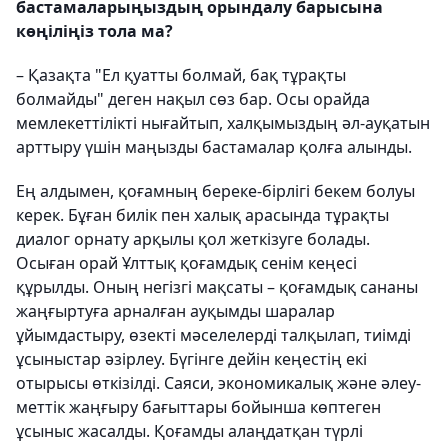
бастамаларыңыздың орындалу барысына
көңіліңіз тола ма?
– Қазақта "Ел қуатты болмай, бақ тұрақты
болмайды" деген нақыл сөз бар. Осы орайда
мемлекеттілікті нығайтып, халқымыздың әл-ауқатын
арттыру үшін маңызды бастамалар қолға алынды.
Ең алдымен, қоғамның береке-бірлігі бекем болуы
керек. Бұған билік пен халық арасында тұрақты
диалог орнату арқылы қол жеткізуге болады.
Осыған орай Ұлттық қоғамдық сенім кеңесі
құрылды. Оның негізгі мақсаты – қоғамдық сананы
жаңғыртуға арналған ауқымды шаралар
ұйымдастыру, өзекті мәсе­лелерді талқылап, тиімді
ұсыныстар әзір­леу. Бүгінге дейін кеңестің екі
отырысы өткізілді. Саяси, экономикалық және әлеу­
меттік жаңғыру бағыттары бойынша көп­теген
ұсыныс жасалды. Қоғамды алаң­датқан түрлі