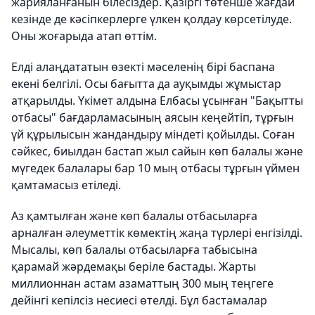
жарияланғанын білесіздер. Қазіргі төтенше жағдай
кезінде де кәсіпкерлерге үлкен қолдау көрсетілуде.
Оны жоғарыда атап өттім.
Елді алаңдататын өзекті мәселенің бірі баспана
екені белгілі. Осы бағытта да ауқымды жұмыстар
атқарылды. Үкімет алдына Елбасы ұсынған "Бақытты
отбасы" бағдарламасының аясын кеңейтіп, тұрғын
үй құрылысын жандандыру міндеті қойылды. Соған
сәйкес, биылдан бастап жыл сайын көп балалы және
мүгедек балалары бар 10 мың отбасы тұрғын үймен
қамтамасыз етіледі.
Аз қамтылған және көп балалы отба­сыларға
арналған әлеуметтік көмектің жаңа түрлері енгізілді.
Мысалы, көп балалы отбасыларға табысына
қарамай жәрдемақы беріле бастады. Жарты
миллионнан астам азаматтың 300 мың теңгеге
дейінгі кепілсіз несиесі өтелді. Бұл бастамалар