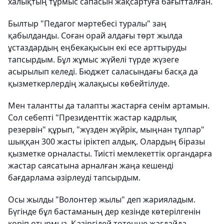
халықтың тұрмыс сапасын жақсартуға бағытталған.
Былтыр "Педагог мәртебесі туралы" заң
қабылданды. Соған орай алдағы төрт жылда
ұстаздардың еңбекақысын екі есе арттыруды
тапсырдым. Бұл жұмыс жүйелі түрде жүзеге
асырылып келеді. Бюджет саласындағы басқа да
қызметкерлердің жалақысы көбейтілуде.
Мен талантты да талапты жастарға сенім артамын.
Сол себепті "Президенттік жастар кадрлық
резервін" құрып, "жүзден жүйрік, мыңнан тұлпар"
шыққан 300 жасты іріктеп алдық. Олардың біразы
қызметке орналасты. Тиісті мемлекеттік органдарға
жастар саясатына арналған жаңа кешенді
бағдарлама әзірлеуді тапсырдым.
Осы жылды "Волонтер жылы" деп жарияладым.
Бүгінде бұл бастаманың дер кезінде көтерілгенін
көріп отырмыз. Қазіргідей төтенше жағдайда