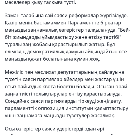
мәселелер қызу талқыға түсті.
Заман талабына сай саяси реформалар жүргізілуде.
Қазір менің бастамаммен Парламентте бірқатар
маңызды заң­на­малық өзгерістер талқылануда. "Бей­
біт жиындарды ұйымдастыру және өткізу тәртібі"
туралы заң жобасы қарас­тырылып жатыр. Бұл
еліміздің демократиялық дамуын айқындайтын өте
маңызды құжат болатынына күмән жоқ.
Мәжіліс пен мәслихат депутат­тарының сайлауына
түсетін саяси партиялар әйелдер мен жастар үшін
отыз пайыздық квота бөлетін болады. Осыған орай
заңға тиісті толықтырулар енгізу қарастырылуда.
Сондай-ақ саяси партия­ларды тіркеуді жеңілдету,
парламенттік оппозиция институтын қалыптастыру
үшін заңнамаға маңызды түзетулер жасалмақ.
Осы өзгерістер саяси үдерістерді одан әрі