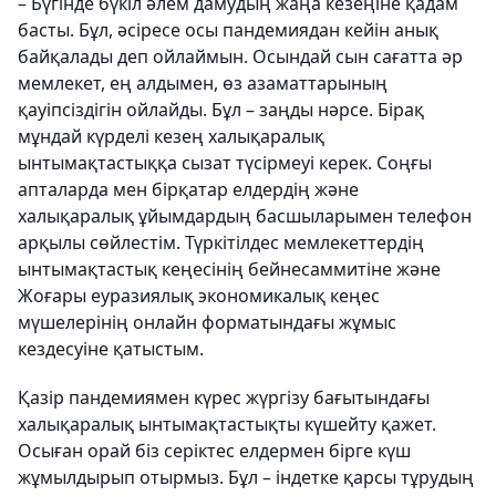
– Бүгінде бүкіл әлем дамудың жаңа кезеңіне қадам
басты. Бұл, әсіресе осы пандемиядан кейін анық
байқалады деп ойлаймын. Осындай сын сағатта әр
мемлекет, ең алдымен, өз азаматтарының
қауіпсіздігін ойлайды. Бұл – заңды нәрсе. Бірақ
мұндай күрделі кезең халық­аралық
ынтымақтастыққа сызат түсір­меуі керек. Соңғы
апталарда мен бірқа­тар елдердің және
халықаралық ұйым­дардың басшыларымен телефон
ар­қылы сөйлестім. Түркітілдес мемлекет­тердің
ынтымақтастық кеңесінің бейнесаммитіне және
Жоғары еуразия­лық экономикалық кеңес
мүшелерінің онлайн форматындағы жұмыс
кездесуіне қатыстым.
Қазір пандемиямен күрес жүргі­зу бағытындағы
халықаралық ынтымақ­тас­тықты күшейту қажет.
Осыған орай біз серіктес елдермен бірге күш
жұмыл­дырып отырмыз. Бұл – індетке қарсы тұрудың