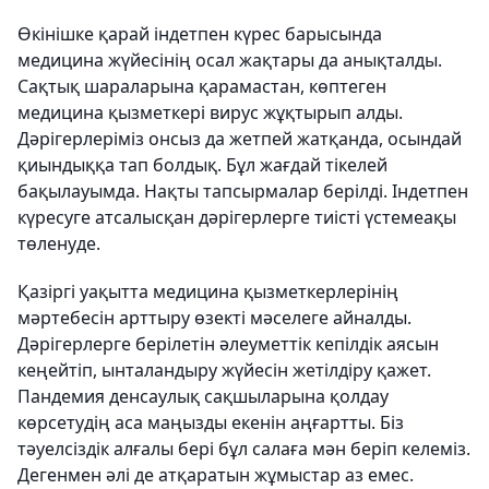
Өкінішке қарай індетпен күрес барысында
медицина жүйесінің осал жақтары да анықталды.
Сақтық шараларына қарамастан, көптеген
медицина қызметкері вирус жұқтырып алды.
Дәрігерлеріміз онсыз да жетпей жатқанда, осындай
қиындыққа тап болдық. Бұл жағ­дай тікелей
бақылауымда. Нақты тапсыр­малар берілді. Індетпен
күресуге атса­лыс­қан дәрігерлерге тиісті үстемеақы
төле­нуде.
Қазіргі уақытта медицина қызметкер­лерінің
мәртебесін арттыру өзекті мәселеге айналды.
Дәрігерлерге берілетін әлеуметтік кепілдік аясын
кеңейтіп, ынталандыру жүйесін жетілдіру қажет.
Пандемия денсаулық сақшыларына қолдау
көрсетудің аса маңызды екенін аңғартты. Біз
тәуелсіздік алғалы бері бұл салаға мән беріп келеміз.
Дегенмен әлі де атқаратын жұмыстар аз емес.