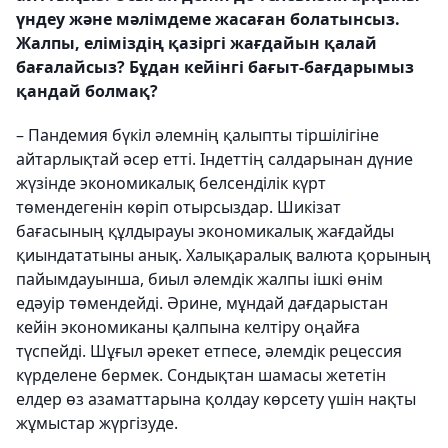
үндеу және мәлімдеме жасаған болатынсыз.
Жалпы, еліміздің қазіргі жағдайын қалай
бағалайсыз? Бұдан кейінгі бағыт-бағдарымыз
қандай болмақ?
– Пандемия бүкіл әлемнің қалыпты тіршілігіне
айтарлықтай әсер етті. Індеттің салдарынан дүние
жүзінде экономикалық белсенділік күрт
төмендегенін көріп отырсыздар. Шикізат
бағасының құлдырауы экономикалық жағдайды
қиындататыны анық. Халықаралық валюта қорының
пайымдауынша, биыл әлемдік жалпы ішкі өнім
едәуір төмендейді. Әрине, мұндай дағдарыстан
кейін экономиканы қалпына келтіру оңайға
түспейді. Шұғыл әрекет етпесе, әлемдік рецессия
күрделене бермек. Сондықтан шамасы жететін
елдер өз азаматтарына қолдау көрсету үшін нақты
жұмыстар жүргізуде.