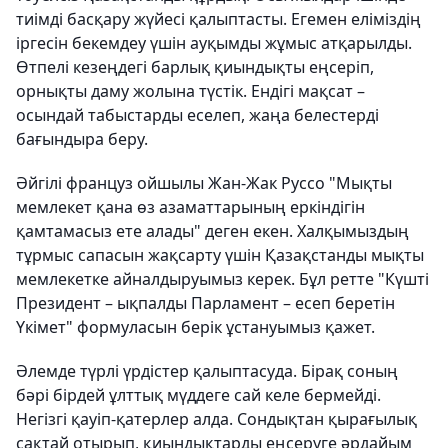
тиімді басқару жүйесі қалыптасты. Егемен елі­міздің
іргесін бекемдеу үшін ауқымды жұмыс атқарылды.
Өтпелі кезеңдегі бар­лық қиындықты еңсеріп,
орнықты даму жолына түстік. Ендігі мақсат –
осындай табыстарды еселеп, жаңа белестерді
бағындыра беру.
Әйгілі француз ойшылы Жан-Жак Руссо "Мықты
мемлекет қана өз азамат­тарының еркіндігін
қамтамасыз ете алады" деген екен. Халқымыздың
тұрмыс сапасын жақсарту үшін Қазақстанды мық­ты
мемлекетке айналдыруымыз керек. Бұл ретте "Күшті
Президент – ық­палды Парламент – есеп беретін
Үкімет" формуласын берік ұстануымыз қажет.
Әлемде түрлі үрдістер қалыптасуда. Бірақ соның
бәрі бірдей ұлттық мүддеге сай келе бермейді.
Негізгі қауіп-қатерлер алда. Сондықтан қырағылық
сақтай отырып, қиындықтарды еңсеруге әрдайым