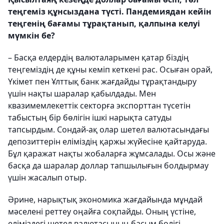
теңгеміз құнсыздана түсті. Пандемиядан кейін
теңгенің бағамы тұрақтанып, қалпына келуі
мүмкін бе?
– Басқа елдердің валюталарымен қатар біздің
теңгеміздің де құны кеміп кеткені рас. Осыған орай,
Үкімет пен Ұлттық банк жағдайды тұрақтандыру
үшін нақты шаралар қабылдады. Мен
квазимемлекеттік секторға экспорттан түсетін
табыстың бір бөлігін ішкі нарықта сатуды
тапсырдым. Сондай-ақ олар шетел валютасындағы
депозиттерін еліміздің қаржы жүйесіне қайтаруда.
Бұл қа­ражат нақты жобаларға жұмсалады. Осы және
басқа да шаралар доллар тап­шы­­лығын болдырмау
үшін жасалып отыр.
Әрине, нарықтық экономика жағ­дайында мұндай
мәселені реттеу оңайға соқпайды. Оның үстіне,
еліміздегі шетел валютасының басым бөлігі