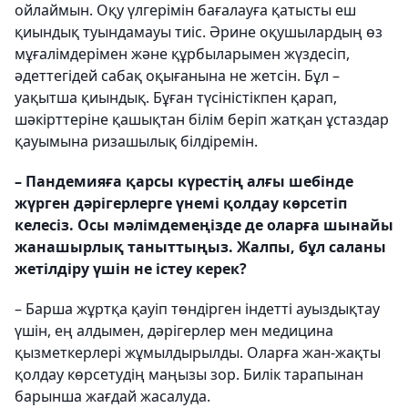
ойлаймын. Оқу үлгерімін баға­лауға қатысты еш
қиындық туын­дамауы тиіс. Әрине оқушылардың өз
мұға­лімдерімен және құрбыларымен жүздесіп,
әдеттегідей сабақ оқығанына не жетсін. Бұл –
уақытша қиындық. Бұған түсіністікпен қарап,
шәкірттеріне қашық­тан білім беріп жатқан ұстаздар
қауымына ризашылық білдіремін.
– Пандемияға қарсы күрестің алғы шебінде
жүрген дәрігерлерге үнемі қолдау көрсетіп
келесіз. Осы мәлім­демеңізде де оларға шынайы
жана­шырлық таныттыңыз. Жалпы, бұл саланы
жетілдіру үшін не істеу керек?
– Барша жұртқа қауіп төндірген індетті ауыздықтау
үшін, ең алдымен, дәрігерлер мен медицина
қызметкерлері жұмылдырылды. Оларға жан-жақты
қолдау көрсетудің маңызы зор. Билік тарапынан
барынша жағдай жасалуда.