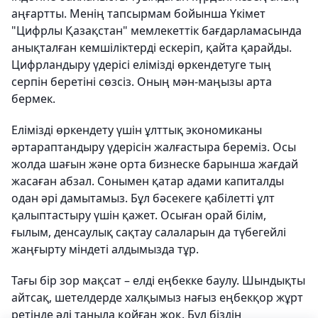
аңғартты. Менің тапсырмам бойынша Үкімет
"Цифрлы Қазақстан" мемлекеттік бағдарламасында
анықталған кемшіліктерді ескеріп, қайта қарайды.
Цифрландыру үдерісі елімізді өркендетуге тың
серпін беретіні сөзсіз. Оның мән-маңызы арта
бермек.
Елімізді өркендету үшін ұлттық экономиканы
әртараптандыру үдерісін жалғастыра береміз. Осы
жолда шағын және орта бизнеске барынша жағдай
жасаған абзал. Сонымен қатар адами капиталды
одан әрі дамытамыз. Бұл бәсекеге қабілетті ұлт
қалыптастыру үшін қажет. Осыған орай білім,
ғылым, денсаулық сақтау салаларын да түбегейлі
жаңғырту міндеті алдымызда тұр.
Тағы бір зор мақсат – елді еңбекке баулу. Шындықты
айтсақ, шетелдерде халқымыз нағыз еңбекқор жұрт
ретінде әлі таныла қойған жоқ. Бұл біздің