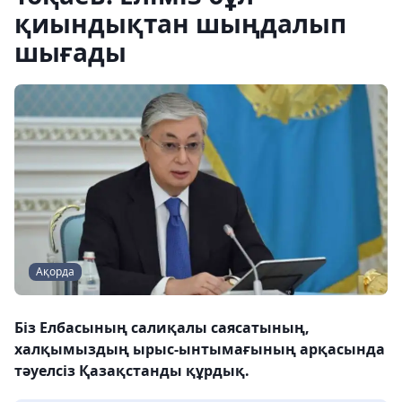
қиындықтан шыңдалып
шығады
Ақорда
Біз Елбасының салиқалы саяса­тының,
халқымыздың ырыс-ынты­ма­ғының арқасында
тәуелсіз Қазақстанды құрдық.