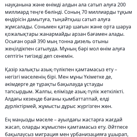
науқанына және өнімді алдын ала сатып алуға 200
миллиард теңге бөлінді. Соның 70 миллиарды тұқым
өндірісін дамытуға, тыңайтқыш сатып алуға
жұмсалады. Сонымен қатар шағын және орта шаруа
қожалықтары жанармайды арзан бағамен алады.
Осыған орай 390 мың тонна дизель отыны
жеңілдікпен сатылуда. Мұның бәрі мол өнім алуға
септігін тигізеді деп сенемін.
Қазір халықты азық-түлікпен қамтамасыз ету –
негізгі мәселенің бірі. Мен мұны Үкіметке де,
әкімдерге де тұрақты бақылауда ұстауды
тапсырдым. Жалпы, елімізде азық-түлік жеткілікті.
Алдағы кезеңде бағаны қымбаттатпай, елді
дүрліктірмей, жұмысты дұрыс жүргізген жөн.
Ең маңызды мәселе – ауылдағы жас­тарға жағдай
жасап, оларды жұмыспен қамтамасыз ету. Әйтпесе
бақылаусыз миграция мен урбанизацияға ұшырап,