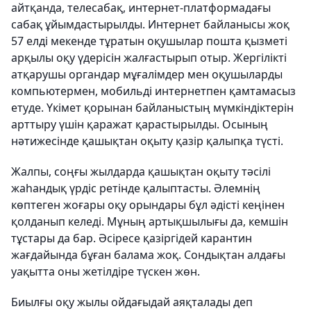
айтқанда, телесабақ, интернет-платформадағы
сабақ ұйымдастырылды. Интернет байланысы жоқ
57 елді мекенде тұратын оқушылар пошта қызметі
арқылы оқу үдерісін жалғастырып отыр. Жергілікті
атқарушы органдар мұғалімдер мен оқушыларды
компьютермен, мобильді интернетпен қамтамасыз
етуде. Үкімет қорынан байланыстың мүмкіндіктерін
арттыру үшін қаражат қарастырылды. Осының
нәтижесінде қашықтан оқыту қазір қалыпқа түсті.
Жалпы, соңғы жылдарда қашықтан оқыту тәсілі
жаһандық үрдіс ретінде қалыптасты. Әлемнің
көптеген жоғары оқу орындары бұл әдісті кеңінен
қолданып келеді. Мұның артықшылығы да, кемшін
тұстары да бар. Әсіресе қазіргідей карантин
жағдайында бұған балама жоқ. Сондықтан алдағы
уақытта оны жетілдіре түскен жөн.
Биылғы оқу жылы ойдағыдай аяқта­лады деп