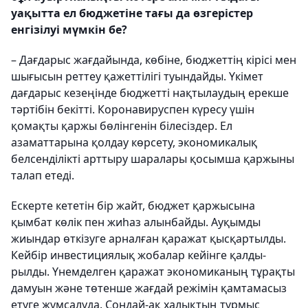
уақытта ел бюджетіне тағы да өзгерістер
енгізілуі мүмкін бе?
– Дағдарыс жағдайында, көбіне, бюджеттің кірісі мен
шығысын реттеу қажеттілігі туындайды. Үкімет
дағдарыс кезеңінде бюджетті нақтылаудың ерекше
тәртібін бекітті. Коронавируспен күре­су үшін
қомақты қаржы бөлінгенін біле­сіздер. Ел
азаматтарына қолдау көрсету, экономикалық
белсенділікті арттыру шаралары қосымша қаржыны
талап етеді.
Ескерте кететін бір жайт, бюджет қар­жысына
қымбат көлік пен жиһаз алын­байды. Ауқымды
жиындар өткізуге арналған қаражат қысқартылды.
Кейбір инвес­тициялық жобалар кейінге қалды­
рылды. Үнемделген қаражат экономи­каның тұрақты
дамуын және төтенше жағдай режімін қамтамасыз
етуге жұм­салуда. Сондай-ақ халықтың тұрмыс