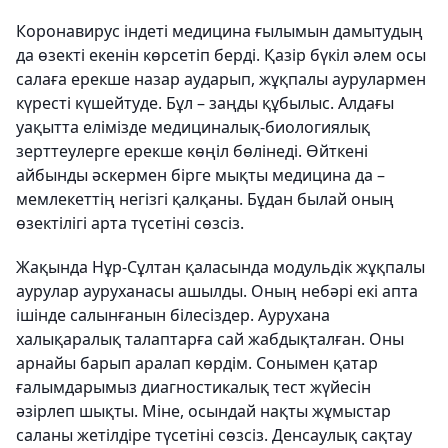
Коронавирус індеті медицина ғылымын дамытудың
да өзекті екенін көрсетіп берді. Қазір бүкіл әлем осы
салаға ерекше назар аударып, жұқпалы аурулармен
күресті күшейтуде. Бұл – заңды құбылыс. Алдағы
уақытта елімізде медициналық-биологиялық
зерттеулерге ерекше көңіл бөлінеді. Өйткені
айбынды әскермен бірге мықты медицина да –
мемлекеттің негізгі қалқаны. Бұдан былай оның
өзектілігі арта түсетіні сөзсіз.
Жақында Нұр-Сұлтан қаласында мо­дульдік жұқпалы
аурулар ауруха­насы ашылды. Оның небәрі екі апта
ішінде салынғанын білесіздер. Ауруха­на
халықаралық талаптарға сай жабдық­талған. Оны
арнайы барып аралап көр­дім. Сонымен қатар
ғалымдарымыз диагнос­тикалық тест жүйесін
әзірлеп шықты. Міне, осындай нақты жұмыстар
саланы жетілдіре түсетіні сөзсіз. Денсаулық сақ­тау