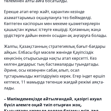
төлемінен алты айға босатылды.
Ерекше атап өтер жайт, карантин ке­зін­де
азаматтарымыз оқшаулануға тез бейім­делді.
Көптеген кәсіпорын мен меке­ме қызметкерлерін
қашықтан жұмыс істеуге көшірді. Қоғамның жаңа
үрдіс­терге дайын екенін осыдан-ақ аңғаруға болады.
Жалпы, Қазақстанның стратегиялық бағыт-бағдары
айқын. Елбасы бұл мәселе жөнінде Қауіпсіздік
кеңесінің отырысында нақты атап көрсетті. Кез
келген дағдарыс тың бастамаларды туын­датады.
Әрине, осы кезеңнен сабақ алып, осал
тұстарымызды жетілдіруіміз керек. Егер індет өршіп
кетпесе, 11 ма­мырда төтенше жағдай режімі аяқ­та­
лады.
– Мәлімдемеңізде айтылғандай, қазіргі ахуал
бүкіл әлемге оңай тиіп отырған жоқ.
Қысылтаяң кезеңде доллар бағамы өсіп, төл