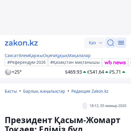
Қаз
Саясат
Әлем
Қаржы
Оқиға
Құқық
Мақалалар
#Референдум-2026
#Қазақстан мақтанышы
+25°
$
469.93
€
541.64
₽
5.71
Басты
Барлық жаңалықтар
Редакция Zakon.kz
18:12, 05 мамыр 2020
Президент Қасым-Жомарт
Тоқаев: Еліміз бұл