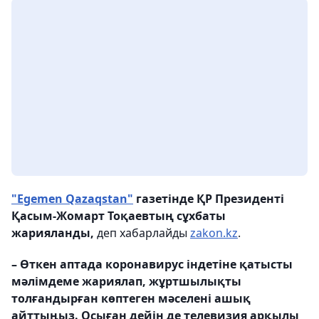
"Egemen Qazaqstan"
газетінде ҚР Президенті
Қасым-Жомарт Тоқаевтың сұхбаты
жарияланды,
деп хабарлайды
zakon.kz
.
– Өткен аптада коронавирус індетіне қатысты
мәлімдеме жариялап, жұрт­шылықты
толғандырған көптеген мәселені ашық
айттыңыз. Осыған дейін де телевизия арқылы