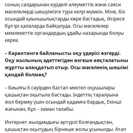
соның салдарынан күрделі әлеуметтік және саяси
мәселелерді шешуімізге тура келуі мүмкін. Міне, біз
осындай қиыншылықтарды көре бастадық. Әсіресе
бұл ірі қалаларда байқалуда. Осы мәселелер
мемлекеттік органдардың ұдайы назарында болуы
керек.
– Карантинге байланысты оқу үдерісі өзгерді.
Оқу жылының әдет­тегі­ден өзгеше аяқталатыны
жұртты алаң­датып отыр. Осы мәселенің шешімі
қандай болмақ?
– Биылғы 6 сәуірден бастап мектеп оқушылары
қашықтан оқытыла бас­тады. Індеттің таралуына
жол бермеу үшін осындай қадамға бардық. Екінші
жағынан, бұл – заман талабы.
Интернет жылдамдығы әртүрлі болғандықтан,
қашықтан оқытудың бірнеше жолы ұсынылды. Атап