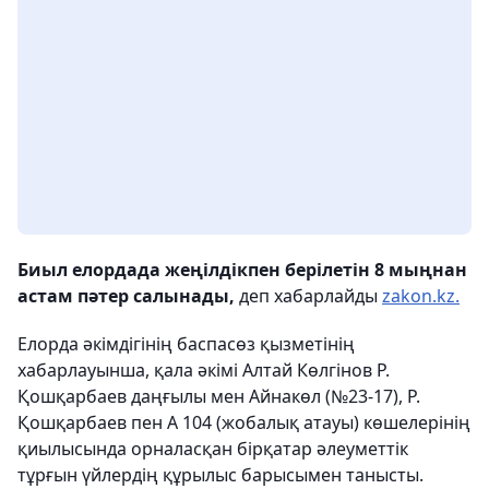
Биыл елордада жеңілдікпен берілетін 8 мыңнан
астам пәтер салынады,
деп хабарлайды
zakon.kz.
Елорда әкімдігінің баспасөз қызметінің
хабарлауынша, қала әкімі Алтай Көлгінов Р.
Қошқарбаев даңғылы мен Айнакөл (№23-17), Р.
Қошқарбаев пен А 104 (жобалық атауы) көшелерінің
қиылысында орналасқан бірқатар әлеуметтік
тұрғын үйлердің құрылыс барысымен танысты.