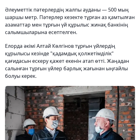
Әлеуметтік пәтерлердің жалпы ауданы — 500 мың
шаршы метр. Пәтерлер кезекте тұрған аз қамтылған
азаматтар мен тұрғын үй құрылыс жинақ банкінің
салымшыларына есептелген.
Елорда әкімі Алтай Көлгінов тұрғын үйлердің
құрылысы кезінде "қадамдық қолжетімділік"
қағидасын ескеру қажет екенін атап өтті. Жаңадан
салынған тұрғын үйлер барлық жағынан ыңғайлы
болуы керек.