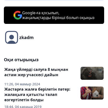
Google-ға қосылып,
жаңалықтарды бірінші болып оқыңыз
zkadm
Оқи отырыңыз
Жаңа үйлерді салуға 8 мыңнан
астам жер учаскесі дайын
11:26, 04 мамыр 2024
Жастарға жалға берілетін пәтер:
жалақыға қатысты талап
өзгертілетін болды
18:44, 04 қараша 2019