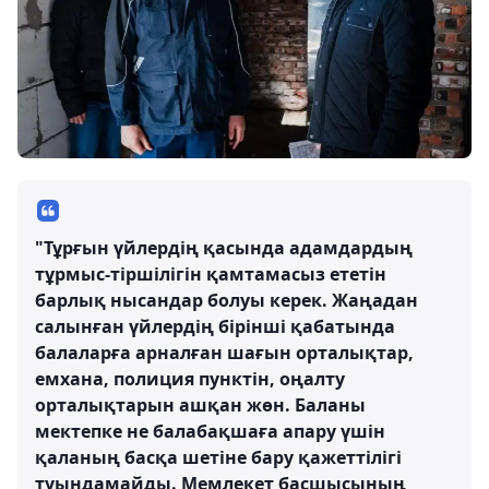
"Тұрғын үйлердің қасында адамдардың
тұрмыс-тіршілігін қамтамасыз ететін
барлық нысандар болуы керек. Жаңадан
салынған үйлердің бірінші қабатында
балаларға арналған шағын орталықтар,
емхана, полиция пунктін, оңалту
орталықтарын ашқан жөн. Баланы
мектепке не балабақшаға апару үшін
қаланың басқа шетіне бару қажеттілігі
туындамайды. Мемлекет басшысының