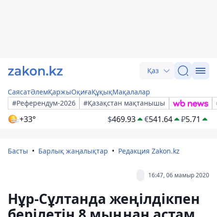
Қаз
Саясат
Әлем
Қаржы
Оқиға
Құқық
Мақалалар
#Референдум-2026
#Қазақстан мақтанышы
+33°
$
469.93
€
541.64
₽
5.71
Басты
Барлық жаңалықтар
Редакция Zakon.kz
16:47, 06 мамыр 2020
Нұр-Сұлтанда жеңілдікпен
берілетін 8 мыңнан астам