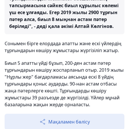
тапсырмасына сәйкес биыл құрылыс көлемі
үш есе ұлғаяды. Егер 2019 жылы 2900 тұрғын
пәтер алса, биыл 8 мыңнан астам пәтер
беріледі", - деді қала әкімі Алтай Көлгінов.
Сонымен бірге елордада апатты және ескі үйлердің
тұрғындарын көшіру жұмыстары жүргізіліп жатыр.
Биыл 5 апатты үйді бұзып, 200-ден астам пәтер
тұрғындарын көшіру жоспарланып отыр. 2019 жылы
"Нұрлы жер" бағдарламасы аясында ескі 8 үйдің
тұрғындары қоныс аударды. 90-нан астам отбасы
жаңа пәтерлерге көшті. Тұрғындарды көшіру
жұмыстары 39 разъезде де жүргізілді. Үйлер мұнай
базаларына жақын жерде орналасты.
Мақаламен бөлісу