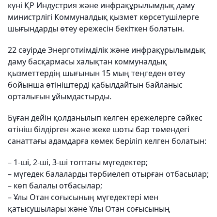
күні ҚР Индустрия және инфрақұрылымдық даму
министрлігі Коммуналдық қызмет көрсетушілерге
шығындарды өтеу ережесін бекіткен болатын.
22 сәуірде Энерготиімділік және инфрақұрылымдық
даму басқармасы халықтан коммуналдық
қызметтердің шығынын 15 мың теңгеден өтеу
бойынша өтініштерді қабылдайтын байланыс
орталығын ұйымдастырды.
Бұған дейін қолданылып келген ережелерге сәйкес
өтініш білдірген және жеке шоты бар төмендегі
санаттағы адамдарға көмек беріліп келген болатын:
– 1-ші, 2-ші, 3-ші топтағы мүгедектер;
– мүгедек балаларды тәрбиелеп отырған отбасылар;
– көп балалы отбасылар;
– Ұлы Отан соғысының мүгедектері мен
қатысушылары және Ұлы Отан соғысының