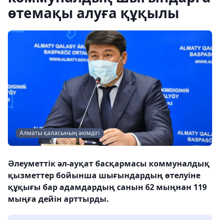
өтемақы алуға құқылы
Алматы қаласының әкімдігі
Әлеуметтік әл-ауқат басқармасы коммуналдық
қызметтер бойынша шығындардың өтелуіне
құқығы бар адамдардың санын 62 мыңнан 119
мыңға дейін арттырды.