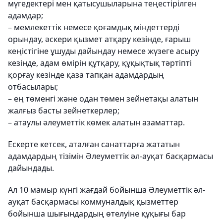
мүгедектері мен қатысушыларына теңестірілген
адамдар;
– мемлекеттік немесе қоғамдық міндеттерді
орындау, әскери қызмет атқару кезінде, ғарыш
кеңістігіне ұшуды дайындау немесе жүзеге асыру
кезінде, адам өмірін құтқару, құқықтық тәртіпті
қорғау кезінде қаза тапқан адамдардың
отбасылары;
– ең төменгі және одан төмен зейнетақы алатын
жалғыз басты зейнеткерлер;
– атаулы әлеуметтік көмек алатын азаматтар.
Ескерте кетсек, аталған санаттарға жататын
адамдардың тізімін Әлеуметтік әл-ауқат басқармасы
дайындады.
Ал 10 мамыр күнгі жағдай бойынша Әлеуметтік әл-
ауқат басқармасы коммуналдық қызметтер
бойынша шығындардың өтелуіне құқығы бар