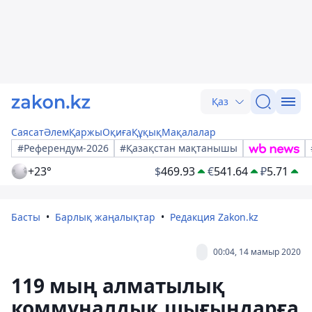
Қаз
Саясат
Әлем
Қаржы
Оқиға
Құқық
Мақалалар
#Референдум-2026
#Қазақстан мақтанышы
+23°
$
469.93
€
541.64
₽
5.71
Басты
Барлық жаңалықтар
Редакция Zakon.kz
00:04, 14 мамыр 2020
119 мың алматылық
коммуналдық шығындарға