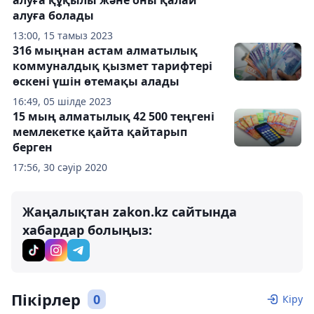
алуға құқылы және оны қалай
алуға болады
13:00, 15 тамыз 2023
316 мыңнан астам алматылық
коммуналдық қызмет тарифтері
өскені үшін өтемақы алады
16:49, 05 шілде 2023
15 мың алматылық 42 500 теңгені
мемлекетке қайта қайтарып
берген
17:56, 30 сәуір 2020
Жаңалықтан zakon.kz сайтында
хабардар болыңыз:
Пікірлер
0
Кіру