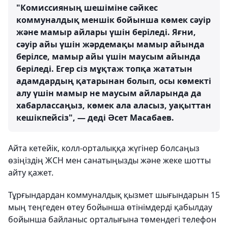
"Комиссияның шешіміне сәйкес
коммуналдық меншік бойынша көмек сәуір
және мамыр айлары үшін беріледі. Яғни,
сәуір айы үшін жәрдемақы мамыр айында
берілсе, мамыр айы үшін маусым айында
беріледі. Егер сіз мұқтаж топқа жататын
адамдардың қатарынан болып, осы көмекті
алу үшін мамыр не маусым айларында да
хабарлассаңыз, көмек ала аласыз, уақыттан
кешікпейсіз", — деді Әсет Масабаев.
Айта кетейік, колл-орталыққа жүгінер болсаңыз
өзіңіздің ЖСН мен санатыңызды және жеке шотты
айту қажет.
Тұрғындардан коммуналдық қызмет шығындарын 15
мың теңгеден өтеу бойынша өтінімдерді қабылдау
бойынша байланыс орталығына төмендегі телефон