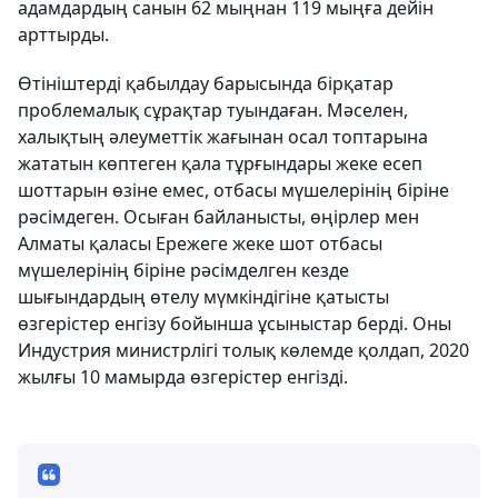
адамдардың санын 62 мыңнан 119 мыңға дейін
арттырды.
Өтініштерді қабылдау барысында бірқатар
проблемалық сұрақтар туындаған. Мәселен,
халықтың әлеуметтік жағынан осал топтарына
жататын көптеген қала тұрғындары жеке есеп
шоттарын өзіне емес, отбасы мүшелерінің біріне
рәсімдеген. Осыған байланысты, өңірлер мен
Алматы қаласы Ережеге жеке шот отбасы
мүшелерінің біріне рәсімделген кезде
шығындардың өтелу мүмкіндігіне қатысты
өзгерістер енгізу бойынша ұсыныстар берді. Оны
Индустрия министрлігі толық көлемде қолдап, 2020
жылғы 10 мамырда өзгерістер енгізді.