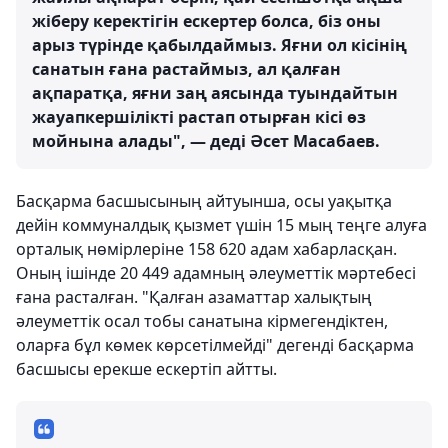
жіберу керектігін ескертер болса, біз оны
арыз түрінде қабылдаймыз. Яғни ол кісінің
санатын ғана растаймыз, ал қалған
ақпаратқа, яғни заң аясында туындайтын
жауапкершілікті растап отырған кісі өз
мойнына алады", — деді Әсет Масабаев.
Басқарма басшысының айтуынша, осы уақытқа
дейін коммуналдық қызмет үшін 15 мың теңге алуға
орталық нөмірлеріне 158 620 адам хабарласқан.
Оның ішінде 20 449 адамның әлеуметтік мәртебесі
ғана расталған. "Қалған азаматтар халықтың
әлеуметтік осал тобы санатына кірмегендіктен,
оларға бұл көмек көрсетілмейді" дегенді басқарма
басшысы ерекше ескертіп айтты.