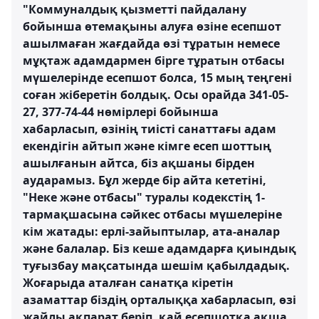
"Коммуналдық қызметті пайдалану
бойынша өтемақыны алуға өзіне есепшот
ашылмаған жағдайда өзі тұратын немесе
мұқтаж адамдармен бірге тұратын отбасы
мүшелерінде есепшот болса, 15 мың теңгені
соған жіберетін болдық. Осы орайда 341-05-
27, 377-74-44 нөмірлері бойынша
хабарласып, өзінің тиісті санаттағы адам
екендігін айтып және кімге есеп шоттың
ашылғанын айтса, біз ақшаны бірден
аударамыз. Бұл жерде бір айта кететіні,
"Неке және отбасы" туралы кодекстің 1-
тармақшасына сәйкес отбасы мүшелеріне
кім жатады: ерлі-зайыптылар, ата-аналар
және балалар. Біз кеше адамдарға қиындық
туғызбау мақсатында шешім қабылдадық.
Жоғарыда аталған санатқа кіретін
азаматтар біздің орталыққа хабарласып, өзі
жайлы ақпарат беріп, қай есепшотқа ақша