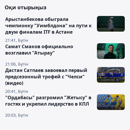
Оқи отырыңыз
Арыстанбекова обыграла
чемпионку "Уимблдона" на пути к
двум финалам ITF в Астане
21:41, Бүгін
Самат Смаков официально
возглавил "Атырау"
21:06, Бүгін
Дастан Сатпаев завоевал первый
предсезонный трофей с "Челси"
(видео)
20:41, Бүгін
"Ордабасы" разгромил "Жетысу" в
гостях и укрепил лидерство в КПЛ
20:03, Бүгін