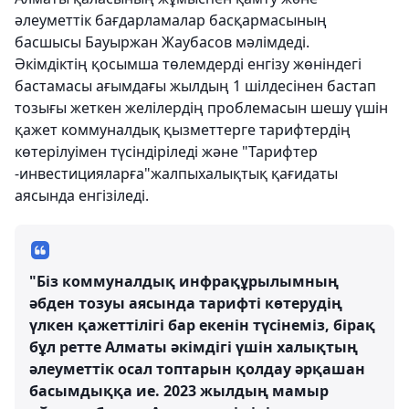
әлеуметтік бағдарламалар басқармасының
басшысы Бауыржан Жаубасов мәлімдеді.
Әкімдіктің қосымша төлемдерді енгізу жөніндегі
бастамасы ағымдағы жылдың 1 шілдесінен бастап
тозығы жеткен желілердің проблемасын шешу үшін
қажет коммуналдық қызметтерге тарифтердің
көтерілуімен түсіндіріледі және "Тарифтер
-инвестицияларға"жалпыхалықтық қағидаты
аясында енгізіледі.
"Біз коммуналдық инфрақұрылымның
әбден тозуы аясында тарифті көтерудің
үлкен қажеттілігі бар екенін түсінеміз, бірақ
бұл ретте Алматы әкімдігі үшін халықтың
әлеуметтік осал топтарын қолдау әрқашан
басымдыққа ие. 2023 жылдың мамыр