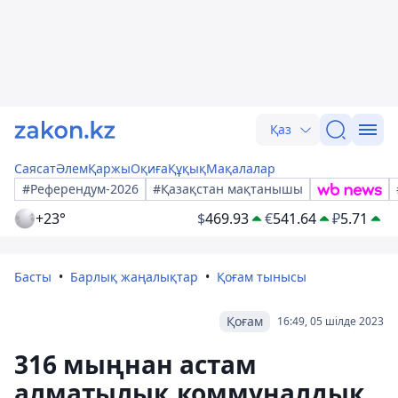
Қаз
Саясат
Әлем
Қаржы
Оқиға
Құқық
Мақалалар
#Референдум-2026
#Қазақстан мақтанышы
+23°
$
469.93
€
541.64
₽
5.71
Басты
Барлық жаңалықтар
Қоғам тынысы
Қоғам
16:49, 05 шілде 2023
316 мыңнан астам
алматылық коммуналдық