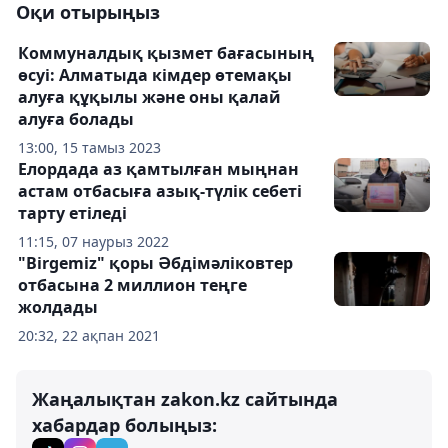
Оқи отырыңыз
Коммуналдық қызмет бағасының
өсуі: Алматыда кімдер өтемақы
алуға құқылы және оны қалай
алуға болады
13:00, 15 тамыз 2023
Елордада аз қамтылған мыңнан
астам отбасыға азық-түлік себеті
тарту етіледі
11:15, 07 наурыз 2022
"Birgemiz" қоры Әбдімәліковтер
отбасына 2 миллион теңге
жолдады
20:32, 22 ақпан 2021
Жаңалықтан zakon.kz сайтында
хабардар болыңыз: