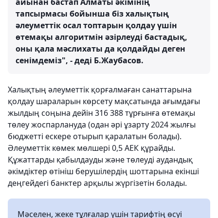
айынан бастап Алматы әкімінің
тапсырмасы бойынша біз халықтың
әлеуметтік осал топтарын қолдау үшін
өтемақы алгоритмін әзірлеуді бастадық,
оны қала мәслихаты да қолдайды деген
сенімдеміз", - деді Б.Жаубасов.
Халықтың әлеуметтік қорғалмаған санаттарына
қолдау шараларын көрсету мақсатында ағымдағы
жылдың соңына дейін 316 388 тұрғынға өтемақы
төлеу жоспарлануда (одан әрі ұзарту 2024 жылғы
бюджетті ескере отырып қаралатын болады).
Әлеуметтік көмек мөлшері 0,5 АЕК құрайды.
Құжаттарды қабылдауды және төлеуді аудандық
әкімдіктер өтініш берушілердің шоттарына екінші
деңгейдегі банктер арқылы жүргізетін болады.
Мәселен, жеке тұлғалар үшін тарифтің өсуі