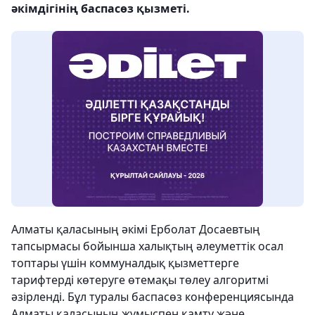
әкімдігінің баспасөз қызметі.
Алматы қаласының әкімі Ерболат Досаевтың
тапсырмасы бойынша халықтың әлеуметтік осал
топтары үшін коммуналдық қызметтерге
тарифтерді көтеруге өтемақы төлеу алгоритмі
әзірленді. Бұл туралы баспасөз конференциясында
Алматы қаласының жұмыспен қамту және