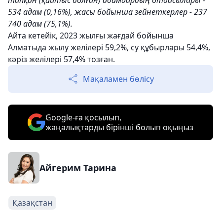
тапқан (қайтыс болған) адамдардың отбасылары -
534 адам (0,16%), жасы бойынша зейнеткерлер - 237
740 адам (75,1%).
Айта кетейік, 2023 жылғы жағдай бойынша
Алматыда жылу желілері 59,2%, су құбырлары 54,4%,
кәріз желілері 57,4% тозған.
Мақаламен бөлісу
Google-ға қосылып,
жаңалықтарды бірінші болып оқыңыз
Айгерим Тарина
Қазақстан