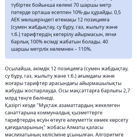
түбіртек бойынша көлемі 70 шаршы метр
пәтерде орташа есеппен 10%-ды құрайды. 0,5
АЕК мөлшеріндегі өтемақы 12 позицияға
(сумен жабдықтау, су бұру, газ, жылыту және
т.б.) тарифтердің көтерілу айырмасын, яғни
барлық 100% өсімді жабатын болады. 40
шаршы метрлік көлемнен – 110%.
Осылайша, әкімдік 12 позицияға (сумен жабдықтау,
су бұру, газ, жылыту және т.б.) ағымдағы және
жоғары тарифтер арасындағы айырмашылықты
жабуды жоспарлауда. Осы мақсаттарға барлығы 2,7
млрд теңге бөлінеді.
Қазіргі кезде "Мұқтаж азаматтардың жекелеген
санаттарына коммуналдық қызметтерге
тарифтердің өсуін өтеуге әлеуметтік көмек көрсету
қағидаларының" жобасы Алматы қаласы
мәслихатының келісіміне ұсынылған. Алгоритмге