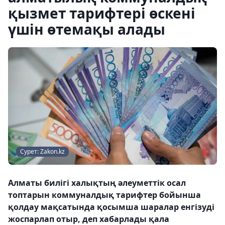
қызмет тарифтері өскені
үшін өтемақы алады
Сурет: Zakon.kz
Алматы билігі халықтың әлеуметтік осал
топтарын коммуналдық тарифтер бойынша
қолдау мақсатында қосымша шаралар енгізуді
жоспарлап отыр, деп хабарлады қала