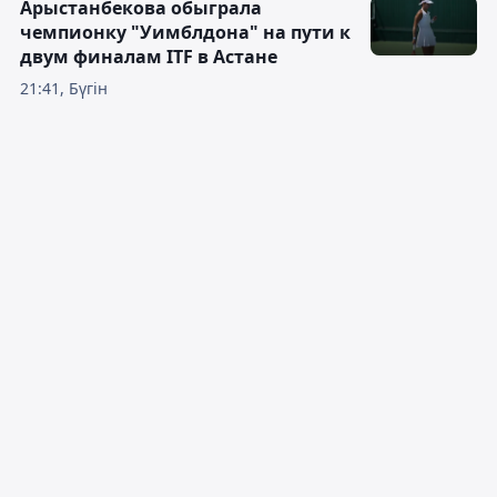
Арыстанбекова обыграла
чемпионку "Уимблдона" на пути к
двум финалам ITF в Астане
21:41, Бүгін