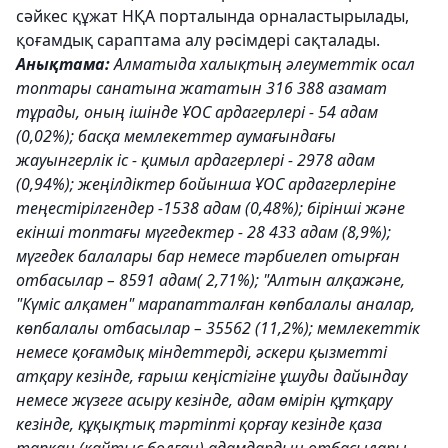
сәйкес құжат НҚА порталында орналастырылады,
қоғамдық сараптама алу рәсімдері сақталады.
Анықтама:
Алматыда халықтың әлеуметтік осал
топтары санатына жататын 316 388 азамат
тұрады, оның ішінде ҰОС ардагерлері - 54 адам
(0,02%); басқа мемлекеттер аумағындағы
жауынгерлік іс - қимыл ардагерлері - 2978 адам
(0,94%); жеңілдіктер бойынша ҰОС ардагерлеріне
теңестірілгендер -1538 адам (0,48%); бірінші және
екінші топтағы мүгедектер - 28 433 адам (8,9%);
мүгедек балалары бар немесе тәрбиелеп отырған
отбасылар – 8591 адам( 2,71%); "Алтын алқажәне,
"Күміс алқамен" марапатталған көпбалалы аналар,
көпбалалы отбасылар – 35562 (11,2%); мемлекеттік
немесе қоғамдық міндеттерді, әскери қызметті
атқару кезінде, ғарыш кеңістігіне ұшуды дайындау
немесе жүзеге асыру кезінде, адам өмірін құтқару
кезінде, құқықтық тәртіпті қорғау кезінде қаза