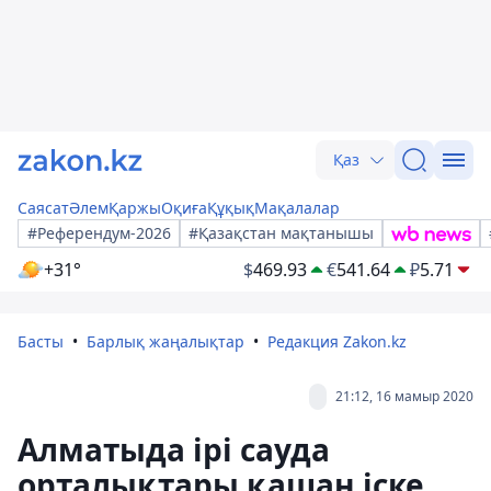
Қаз
Саясат
Әлем
Қаржы
Оқиға
Құқық
Мақалалар
#Референдум-2026
#Қазақстан мақтанышы
+31°
$
469.93
€
541.64
₽
5.71
Басты
Барлық жаңалықтар
Редакция Zakon.kz
21:12, 16 мамыр 2020
Алматыда ірі сауда
орталықтары қашан іске