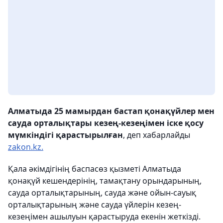
Алматыда 25 мамырдан бастап қонақүйлер мен
сауда орталықтары кезең-кезеңімен іске қосу
мүмкіндігі қарастырылған
, деп хабарлайды
zakon.kz.
Қала әкімдігінің баспасөз қызметі Алматыда
қонақүй кешендерінің, тамақтану орындарының,
сауда орталықтарының, сауда және ойын-сауық
орталықтарының және сауда үйлерін кезең-
кезеңімен ашылуын қарастыруда екенін жеткізді.