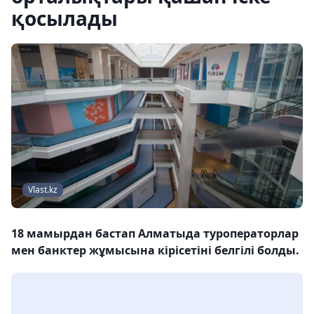
қосылады
Vlast.kz
18 мамырдан бастап Алматыда туроператорлар
мен банктер жұмысына кірісетіні белгілі болды.