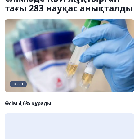
тағы 283 науқас анықталды
tass.ru
Өсім 4,6% құрады