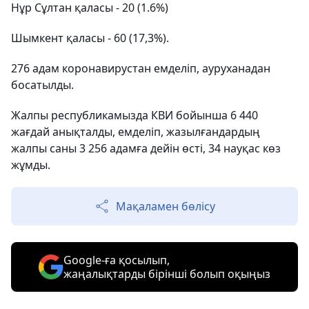
Нұр Сұлтан қаласы - 20 (1.6%)
Шымкент қаласы - 60 (17,3%).
276 адам коронавирустан емделіп, ауруханадан
босатылды.
Жалпы республикамызда КВИ бойынша 6 440
жағдай анықталды, емделіп, жазылғандардың
жалпы саны 3 256 адамға дейін өсті, 34 науқас көз
жұмды.
Мақаламен бөлісу
Google-ға қосылып,
жаңалықтарды бірінші болып оқыңыз