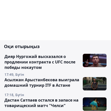
Оқи отырыңыз
Дияр Нургожай высказался о
продлении контракта с UFC после
победы нокаутом
17:49, Бүгін
Асылжан Арыстанбекова выиграла
домашний турнир ITF в Астане
17:18, Бүгін
Дастан Сатпаев остался в запасе на
товарищеский матч "Челси"