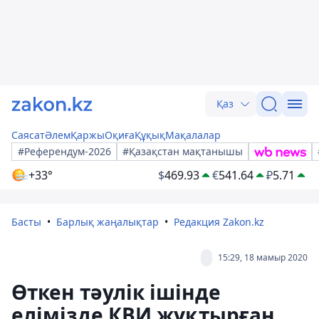
Қаз
Саясат
Әлем
Қаржы
Оқиға
Құқық
Мақалалар
#Референдум-2026
#Қазақстан мақтанышы
+33°
$
469.93
€
541.64
₽
5.71
Басты
Барлық жаңалықтар
Редакция Zakon.kz
15:29, 18 мамыр 2020
Өткен тәулік ішінде
елімізде КВИ жұқтырған