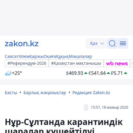
Қаз
Саясат
Әлем
Қаржы
Оқиға
Құқық
Мақалалар
#Референдум-2026
#Қазақстан мақтанышы
+25°
$
469.93
€
541.64
₽
5.71
Басты
Барлық жаңалықтар
Редакция Zakon.kz
15:57, 18 мамыр 2020
Нұр-Сұлтанда карантиндік
шаралар күшейтілуі