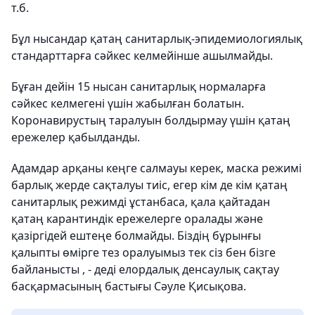
т.б.
Бұл нысандар қатаң санитарлық-эпидемиологиялық
стандарттарға сәйкес келмейінше ашылмайды.
Бұған дейін 15 нысан санитарлық нормаларға
сәйкес келмегені үшін жабылған болатын.
Коронавирустың таралуын болдырмау үшін қатаң
ережелер қабылданды.
Адамдар арқаны кеңге салмауы керек, маска режимі
барлық жерде сақталуы тиіс, егер кім де кім қатаң
санитарлық режимді ұстанбаса, қала қайтадан
қатаң карантиндік ережелерге оралады және
қазіргідей ештеңе болмайды. Біздің бұрынғы
қалыпты өмірге тез оралуымыз тек сіз бен бізге
байланысты , - деді елордалық денсаулық сақтау
басқармасының бастығы Сәуле Қисықова.