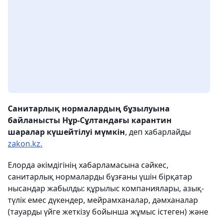
Санитарлық нормалардың бұзылуына
байланысты Нұр-Сұлтандағы карантин
шаралар күшейтілуі мүмкін
, деп хабарлайды
zakon.kz.
Елорда әкімдігінің хабарламасына сәйкес,
санитарлық нормаларды бұзғаны үшін бірқатар
нысандар жабылды: құрылыс компаниялары, азық-
түлік емес дүкендер, мейрамханалар, дәмханалар
(тауарды үйге жеткізу бойынша жұмыс істеген) және