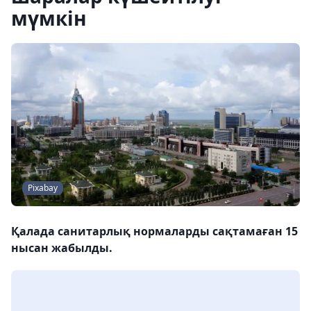
мүмкін
Pixabay
Қалада санитарлық нормаларды сақтамаған 15
нысан жабылды.