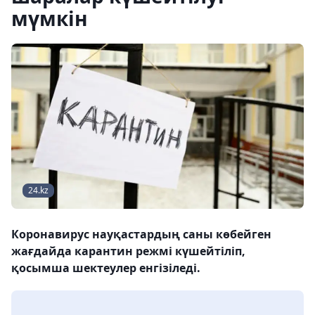
мүмкін
24.kz
Коронавирус науқастардың саны көбейген
жағдайда карантин режмі күшейтіліп,
қосымша шектеулер енгізіледі.