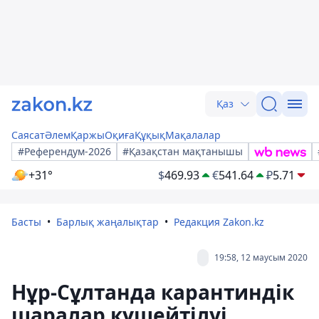
Қаз
Саясат
Әлем
Қаржы
Оқиға
Құқық
Мақалалар
#Референдум-2026
#Қазақстан мақтанышы
+31°
$
469.93
€
541.64
₽
5.71
Басты
Барлық жаңалықтар
Редакция Zakon.kz
19:58, 12 маусым 2020
Нұр-Сұлтанда карантиндік
шаралар күшейтілуі