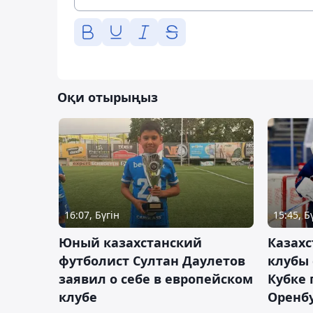
Оқи отырыңыз
16:07, Бүгін
15:45, Б
Юный казахстанский
Казах
футболист Султан Даулетов
клубы 
заявил о себе в европейском
Кубке 
клубе
Оренбу