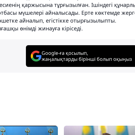
есиенің қаржысына тұрғызылған. Ішіндегі құнарл
отбасы мүшелері айналысады. Ерте көктемде жерг
өшетке айналып, егістікке отырғызылыпты.
ғашқы өнімді жинауға кіріседі.
Google-ға қосылып,
жаңалықтарды бірінші болып оқыңыз