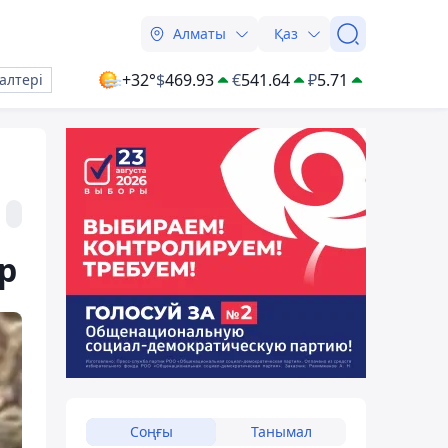
Алматы
Қаз
+32°
$
469.93
€
541.64
₽
5.71
алтері
р
Соңғы
Танымал