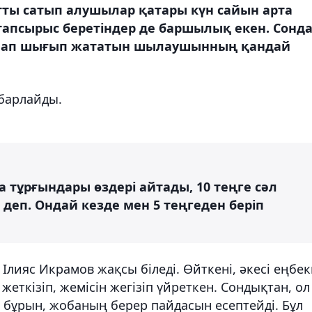
тты сатып алушылар қатары күн сайын арта
п тапсырыс беретіндер де баршылық екен. Сонда
рлап шығып жататын шылаушынның қандай
абарлайды.
а тұрғындары өздері айтады, 10 теңге сәл
 деп. Ондай кезде мен 5 теңгеден беріп
 Ілияс Икрамов жақсы біледі. Өйткені, әкесі еңбек
 жеткізіп, жемісін жегізіп үйреткен. Сондықтан, ол
 бұрын, жобаның берер пайдасын есептейді. Бұл