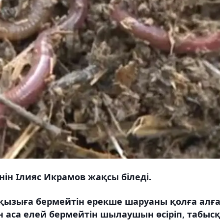
нін Ілияс Икрамов жақсы біледі.
қызыға бермейтін ерекше шаруаны қолға алға
ын аса елей бермейтін шылаушын өсіріп, табыс