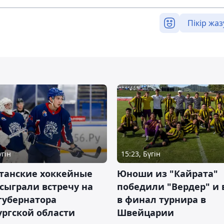
Пікір жаз
үгін
15:23, Бүгін
станские хоккейные
Юноши из "Кайрата"
сыграли встречу на
победили "Вердер" и
губернатора
в финал турнира в
ргской области
Швейцарии