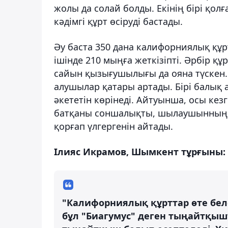
жолы да солай болды. Екінің бірі қол
кәдімгі құрт өсіруді бастады.
Әу баста 350 дана калифорниялық құр
ішінде 210 мыңға жеткізіпті. Әрбір қ
сайын қызығушылығы да ояна түскен. 
алушылар қатары артады. Бірі балық а
әкететін көрінеді. Айтуынша, осы ке
батқаны соншалықты, шылаушынның 
қорғап үлгергенін айтады.
Ілияс Икрамов, Шымкент тұрғыны:
"Калифорниялық құрттар өте белс
бұл "Биагумус" деген тыңайтқыш