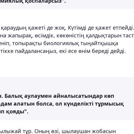
имиялық қоспаларсыз".
араудың қажеті де жоқ. Күтімді де қажет етпейді
ына жапырақ, өсімдік, көкөністің қалдықтарын тас
еніп, топырақты биологиялық тыңайтқышқа
кке пайдалансаңыз, екі есе өнім береді дейді.
ын. Балық аулаумен айналысатындар көп
адам алатын болса, ол күнделікті тұрмысық
ып қояды".
жылыжай тұр. Оның өзі, шылаушан жобасын