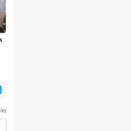
ң
Кіру