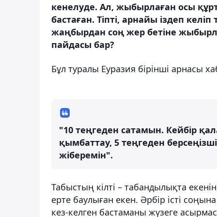
кенелуде. Ал, жыбырлаған осы құр
бастаған. Тіпті, арнайы іздеп келі
жаңбырдан соң жер бетіне жыбы
пайдасы бар?
Бұл туралы Еуразия бірінші арнасы х
"10 теңгеден сатамын. Кейбір қал
қымбаттау, 5 теңгеден берсеңізші
жіберемін".
Табыстың кілті – табандылықта екенін
ерте баулыған екен. Әрбір істі соңына
кез-келген бастаманы жүзеге асырмас