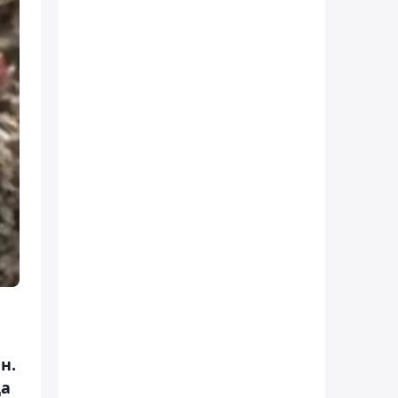
н.
қа