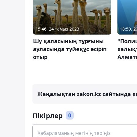
15:46, 24 тамыз 2023
18:50, 
Шу қаласының тұрғыны
"Поли
ауласында түйеқұс өсіріп
халықт
отыр
Алматы
Жаңалықтан zakon.kz сайтында х
Пікірлер
0