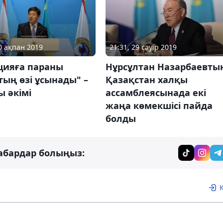
20 ақпан 2019
21:31, 29 сәуір 2019
цияға параны
Нұрсұлтан Назарбаевты
ың өзі ұсынады" –
Қазақстан халқы
 әкімі
ассамблеясынада екі
жаңа көмекшісі пайда
болды
абардар болыңыз: