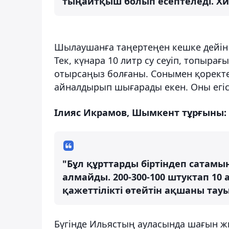
тыңайтқыш болып есептеледі. Х
Шылаушанға таңертеңен кешке дейін қ
Тек, күнара 10 литр су сеуіп, топырағ
отырсаңыз болғаны. Сонымен қорект
айналдырып шығарады екен. Оны егісті
Ілияс Икрамов, Шымкент тұрғыны:
"Бұл құрттарды біртіндеп сатам
алмайды. 200-300-100 штуктап 10 
қажеттілікті өтейтін ақшаны тау
Бүгінде Ильястың ауласында шағын 