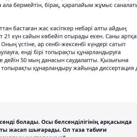
ға ала бермейтін, бірақ, қарапайым жұмыс санала
ттан бастаған жас кәсіпкер небәрі алты айдың
ұрт 21 күн сайын көбейіп отырады екен. Саны артқа
Оның үстіне, әр сенбі-жексенбі күндері сатып
улауға, енді бірі топырақты құнарландыруға
зге дейін 50 мың данасын саудалапты. Қызығына
топырақты құнарландыру жайында диссертация 
енді болады. Осы белсенділігінің арқасында
ты жасап шығарады. Ол таза табиғи