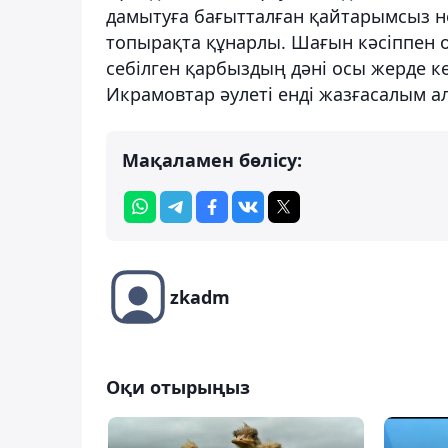
дамытуға бағытталған қайтарымсыз н
топырақта құнарлы. Шағын кәсіппен 
себілген қарбыздың дәні осы жерде к
Икрамовтар әулеті енді жазғасалым ал
Мақаламен бөлісу:
zkadm
Оқи отырыңыз