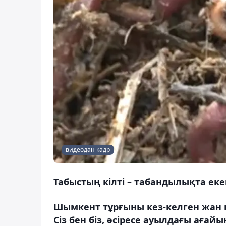
видеодан кадр
Табыстың кілті – табандылықта еке
Шымкент тұрғыны кез-келген жан 
Сіз бен біз, әсіресе ауылдағы ағай