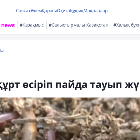
Саясат
Әлем
Қаржы
Оқиға
Құқық
Мақалалар
#Қазақмыс
#Салыстырмалы Қазақстан
#Халық бухг
kz
рт өсіріп пайда тауып жү