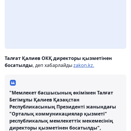
Талғат Қалиев ОКҚ директоры қызметінен
босатылды
, деп хабарлайды
zakon.kz.
"Мемлекет басшысының өкімімен Талғат
Бегімұлы Қалиев Қазақстан
Республикасының Президенті жанындағы
"Орталық коммуникациялар қызметі"
республикалық мемлекеттік мекемесінің
директоры қызметінен босатылды",