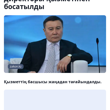
босатылды
zakon.kz
Қызметтің басшысы жаңадан тағайындалды.