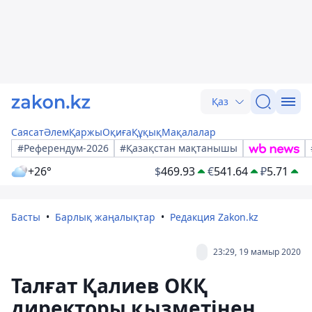
Қаз
Саясат
Әлем
Қаржы
Оқиға
Құқық
Мақалалар
#Референдум-2026
#Қазақстан мақтанышы
+26°
$
469.93
€
541.64
₽
5.71
Басты
Барлық жаңалықтар
Редакция Zakon.kz
23:29, 19 мамыр 2020
Талғат Қалиев ОКҚ
директоры қызметінен