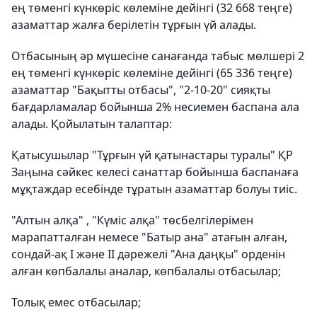
ең төменгі күнкөріс көлеміне дейінгі (32 668 теңге)
азаматтар жалға берілетін тұрғын үй алады.
Отбасының әр мүшесіне санағанда табыс мөлшері 2
ең төменгі күнкөріс көлеміне дейінгі (65 336 теңге)
азаматтар "Бақытты отбасы", "2-10-20" сияқты
бағдарламалар бойынша 2% несиемен баспана ала
алады. Қойылатын талаптар:
Қатысушылар "Тұрғын үй қатынастары туралы" ҚР
Заңына сәйкес келесі санаттар бойынша баспанаға
мұқтаждар есебінде тұратын азаматтар болуы тиіс.
"Алтын алқа" , "Күміс алқа" төсбелгілерімен
марапатталған немесе "Батыр ана" атағын алған,
сондай-ақ І және ІІ дәрежелі "Ана даңқы" орденін
алған көпбалалы аналар, көпбалалы отбасылар;
Толық емес отбасылар;