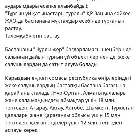
аударымдары есепке алынбайды);
"Тұрғын үй қатынастары туралы" ҚР Заңына сәйкес
ЖАО-да баспанаға мұқтаждар есебінде тұрғанын
растау.
Төлемқабілетін растау.
Баспананы "Нұрлы жер" бағдарламасы шеңберінде
салынған дайын тұрғын үй объектілерінен де, жеке
салушылардан да сатып алуға болады.
Қарыздың ең көп сомасы республика өңірлеріндегі
жеке салушылардың бастапқы баспана бағасына
қарай анықталады: Нұр-Сұлтан, Алматы қалалары
және қала маңындағы аймақтар үшін 18 млн.
теңгеден, Атырау, Ақтау, Ақтөбе, Шымкент, Түркістан
қалалары және Қарағанды облысы үшін 15 млн.
теңгеден, қалған өңірлер үшін 12 млн. теңгеден
аспауы керек.