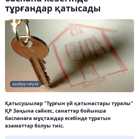
тұрғандар қатысады
azattyq-ruhy.kz
Қатысушылар "Тұрғын үй қатынастары туралы"
ҚР Заңына сәйкес, санаттар бойынша
баспанаға мұқтаждар есебінде тұратын
азаматтар болуы тиіс.