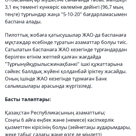
3,1 ең төменгі күнкөріс көлеміне дейінгі (96,7 мың
теңге) тұрғындар жаңа "5-10-20" бағдарламасымен
баспана алады.
Пилоттық жобаға қатысушылар ЖАО-да баспанаға
мұқтаждар есебінде тұратын азаматтар болуы тиіс.
Сатылатын баспанаға ЖАО кезегінде тұрғандардан
берілген өтінім жетпей қалған жағдайда
"Тұрғынүйқұрылысжинақбанкі" ішкі құжаттарына
сәйкес баллдық жүйені қолданбай іріктеу жасайды.
Оның ішінде ЖАО кезегінде тұрмаған Банк
салымшылары арасында жүргізіледі.
Басты талаптары:
Қазақстан Республикасының азаматтығы;
Соңғы 6 айға еңбек және (немесе) кәсіпкерлік
қызметтен кірісінің болуы (зейнетақы аударымдары,
жеке табыс салағы және өзге де міндетті