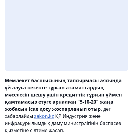
Мемлекет басшысының тапсырмасы аясында
үй алуға кезекте тұрған азаматтардың
мәселесін шешу үшін кредиттік тұрғын үймен
қамтамасыз етуге арналған "5-10-20" жаңа
жобасын іске қосу жоспарланып отыр,
деп
хабарлайды
zakon.kz
ҚР Индустрия және
инфрақұрылымдық даму министрлігінің баспасөз
қызметіне сілтеме жасап.