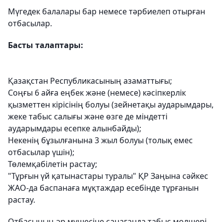
Мүгедек балалары бар немесе тәрбиелеп отырған
отбасылар.
Басты талаптары:
Қазақстан Республикасының азаматтығы;
Соңғы 6 айға еңбек және (немесе) кәсіпкерлік
қызметтен кірісінің болуы (зейнетақы аударымдары,
жеке табыс салығы және өзге де міндетті
аударымдары есепке алынбайды);
Некенің бұзылғанына 3 жыл болуы (толық емес
отбасылар үшін);
Төлемқабілетін растау;
"Тұрғын үй қатынастары туралы" ҚР Заңына сәйкес
ЖАО-да баспанаға мұқтаждар есебінде тұрғанын
растау.
Отбасының әр мүшесіне санағанда табыс мөлшері