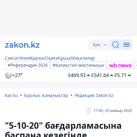
Қаз
Саясат
Әлем
Қаржы
Оқиға
Құқық
Мақалалар
#Референдум-2026
#Қазақстан мақтанышы
+27°
$
469.93
€
541.64
₽
5.71
Басты
Барлық жаңалықтар
Редакция Zakon.kz
17:45, 20 мамыр 2020
"5-10-20" бағдарламасына
баспана кезегінде