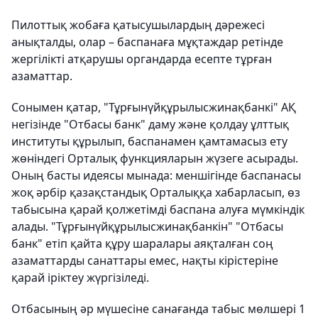
Пилоттық жобаға қатысушылардың дәрежесі
анықталды, олар – баспанаға мұқтаждар ретінде
жергілікті атқарушы органдарда есепте тұрған
азаматтар.
Сонымен қатар, "Тұрғынүйқұрылысжинақбанкі" АҚ
негізінде "Отбасы банк" даму және қолдау ұлттық
институты құрылып, баспанамен қамтамасыз ету
жөніндегі Орталық функцияларын жүзеге асырады.
Оның басты идеясы мынада: меншігінде баспанасы
жоқ әрбір қазақстандық Орталыққа хабарласып, өз
табысына қарай қолжетімді баспана алуға мүмкіндік
алады. "Тұрғынүйқұрылысжинақбанкін" "Отбасы
банк" етіп қайта құру шаралары аяқталған соң
азаматтарды санаттары емес, нақты кірістеріне
қарай іріктеу жүргізіледі.
Отбасының әр мүшесіне санағанда табыс мөлшері 1