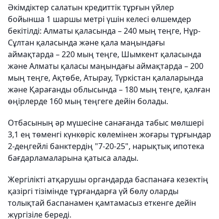
Әкімдіктер салатын кредиттік тұрғын үйлер
бойынша 1 шаршы метрі үшін келесі өлшемдер
бекітілді: Алматы қаласында – 240 мың теңге, Нұр-
Сұлтан қаласында және қала маңындағы
аймақтарда – 220 мың теңге, Шымкент қаласында
және Алматы қаласы маңындағы аймақтарда – 200
мың теңге, Ақтөбе, Атырау, Түркістан қалаларында
және Қарағанды облысында – 180 мың теңге, қалған
өңірлерде 160 мың теңгеге дейін болады.
Отбасының әр мүшесіне санағанда табыс мөлшері
3,1 ең төменгі күнкөріс көлемінен жоғары тұрғындар
2-деңгейлі банктердің "7-20-25", нарықтық ипотека
бағдарламаларына қатыса алады.
Жергілікті атқарушы органдарда баспанаға кезектің
қазіргі тізімінде тұрғандарға үй бөлу оларды
толықтай баспанамен қамтамасыз еткенге дейін
жүргізіле береді.