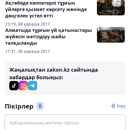
Ақтөбеде көппәтерлі тұрғын
үйлерге қызмет көрсету жөнінде
дөңгелек үстел өтті
23:19, 08 қараша 2017
Алматыда тұрғын үй қатынастары
жүйесін жетілдіру жайы
талқыланды
17:31, 06 қараша 2017
Жаңалықтан zakon.kz сайтында
хабардар болыңыз:
Пікірлер
0
Кіру