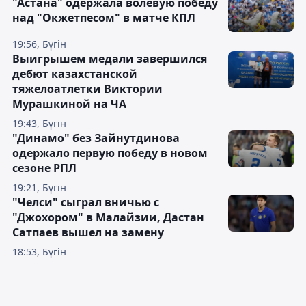
"Астана" одержала волевую победу
над "Окжетпесом" в матче КПЛ
19:56, Бүгін
Выигрышем медали завершился
дебют казахстанской
тяжелоатлетки Виктории
Мурашкиной на ЧА
19:43, Бүгін
"Динамо" без Зайнутдинова
одержало первую победу в новом
сезоне РПЛ
19:21, Бүгін
"Челси" сыграл вничью с
"Джохором" в Малайзии, Дастан
Сатпаев вышел на замену
18:53, Бүгін