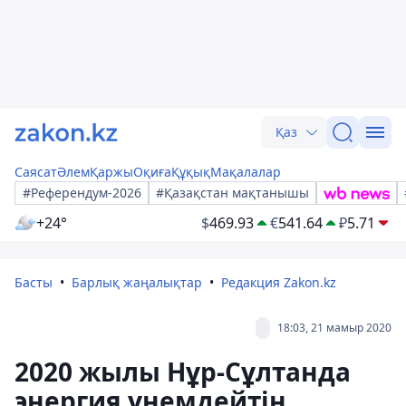
Қаз
Саясат
Әлем
Қаржы
Оқиға
Құқық
Мақалалар
#Референдум-2026
#Қазақстан мақтанышы
+24°
$
469.93
€
541.64
₽
5.71
Басты
Барлық жаңалықтар
Редакция Zakon.kz
18:03, 21 мамыр 2020
2020 жылы Нұр-Сұлтанда
энергия үнемдейтін