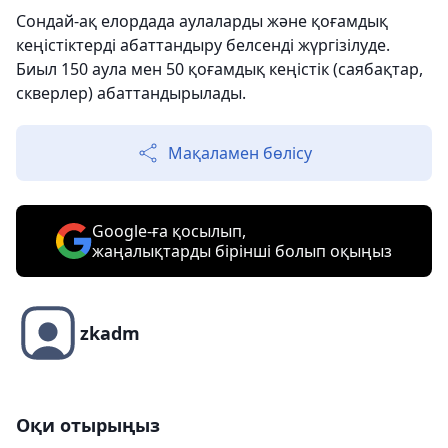
Сондай-ақ елордада аулаларды және қоғамдық
кеңістіктерді абаттандыру белсенді жүргізілуде.
Биыл 150 аула мен 50 қоғамдық кеңістік (саябақтар,
скверлер) абаттандырылады.
Мақаламен бөлісу
Google-ға қосылып,
жаңалықтарды бірінші болып оқыңыз
zkadm
Оқи отырыңыз