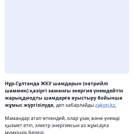
Нұр-Сұлтанда ЖКУ шамдарын (натрийлі
шаммен) қазіргі заманғы энергия үнемдейтін
жарықдиодты шамдарға ауыстыру бойынша
жұмыс жүргізілуде,
деп хабарлайды
zakon.kz.
Мамандар атап өткендей, олар ұзақ және үнемді
қызмет етіп, электр энергиясын аз жұмсауға
мүмкіндік береді.