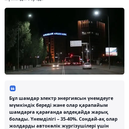
Бұл шамдар электр энергиясын үнемдеуге
мүмкіндік береді және олар қарапайым
шамдарға қарағанда әлдеқайда жарық
болады. Үнемділігі – 35-40%. Сондай-ақ олар
жолдарды автокөлік жүргізушілері үшін