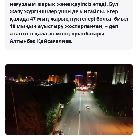
неғұрлым жарық және қауіпсіз етеді. Бұл
жаяу жүргіншілер үшін де ыңғайлы. Егер
қалада 47 мың жарық нүктелері болса, биыл
10 мыңын ауыстыру жоспарланған, – деп
атап өтті қала әкімінің орынбасары
Алтынбек Қайсағалиев.