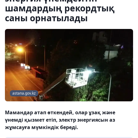
шамдардың рекордтық
саны орнатылады
astana.gov.kz
Мамандар атап өткендей, олар ұзақ және
үнемді қызмет етіп, электр энергиясын аз
жұмсауға мүмкіндік береді.