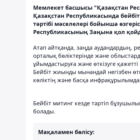
Мемлекет басшысы "Қазақстан Рес
Қазақстан Республикасында бейбі
тәртібі мәселелері бойынша өзгері
Республикасының Заңына қол қой
Атап айтқанда, заңда аудандардың, 
орталық бөліктерінде және облыстар
ұйымдастыруға және өткізуге қажетт
Бейбіт жиынды мынандай негізбен өтк
көліктің және басқа инфрақұрылымда
Бейбіт митинг кезде тәртіп бұзушыл
болады.
Мақаламен бөлісу: