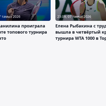
07 тамыз 2026
23:09, 07 тамыз 2026
Данилина проиграла
Елена Рыбакина с тру
рте топового турнира
вышла в четвёртый к
нто
турнира WTA 1000 в То