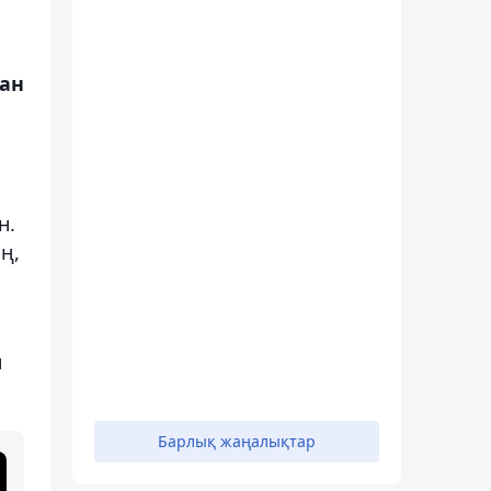
тан
н.
ң,
н
Барлық жаңалықтар