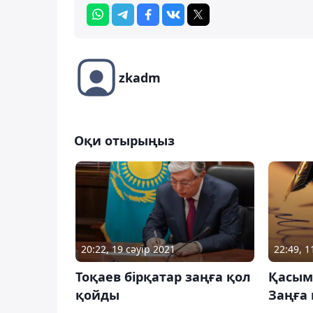
zkadm
Оқи отырыңыз
20:22, 19 сәуір 2021
22:49, 1
Тоқаев бірқатар заңға қол
Қасым
қойды
Заңға