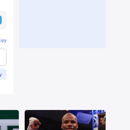
Кіру
у