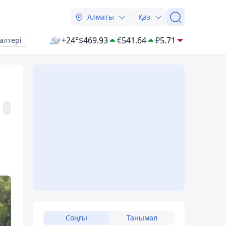
Алматы
Қаз
+24°
$
469.93
€
541.64
₽
5.71
алтері
Соңғы
Танымал