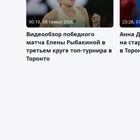
00:10, 08 тамыз 2026
23:28, 
Видеообзор победного
Анна 
матча Елены Рыбакиной в
на ста
третьем круге топ-турнира в
в Торо
Торонто