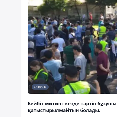
zakon.kz
Бейбіт митинг кезде тәртіп бұзушы
қатыстырылмайтын болады.