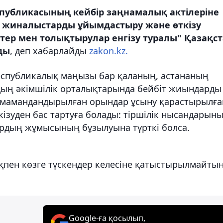
публикасының кейбір заңнамалық актілеріне
т жиналыстарды ұйымдастыру және өткізу
стер мен толықтырулар енгізу туралы" Қазақс
ды
, деп хабарлайды
zakon.kz.
республикалық маңызы бар қаланың, астананың
дың әкімшілік орталықтарында бейбіт жиындарды
і мамандандырылған орындар ұсыну қарастырылға
ізуден бас тартуға болады: тіршілік нысандарыны
рдың жұмысының бұзылуына түрткі болса.
ықпен көзге түскендер келесіне қатыстырылмайты
Google-ға қосылып,