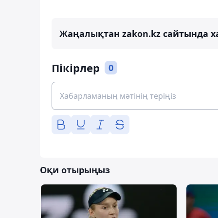
Жаңалықтан zakon.kz сайтында х
Пікірлер
0
Оқи отырыңыз