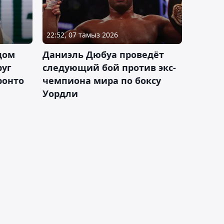
22:52, 07 тамыз 2026
дом
Даниэль Дюбуа проведёт
руг
следующий бой против экс-
ронто
чемпиона мира по боксу
Уордли