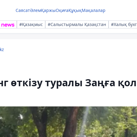
Саясат
Әлем
Қаржы
Оқиға
Құқық
Мақалалар
#Қазақмыс
#Салыстырмалы Қазақстан
#Халық бухг
kz
г өткізу туралы Заңға қол