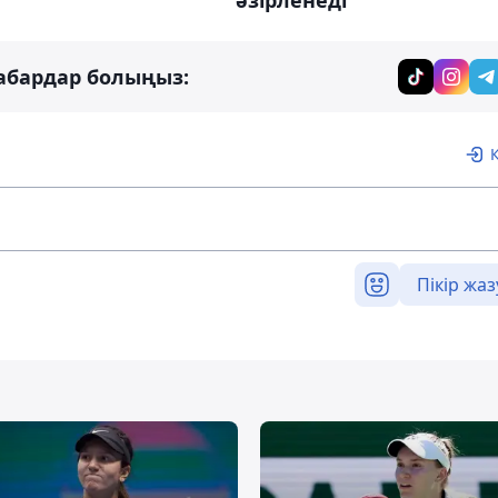
әзірленеді
абардар болыңыз:
Пікір жаз