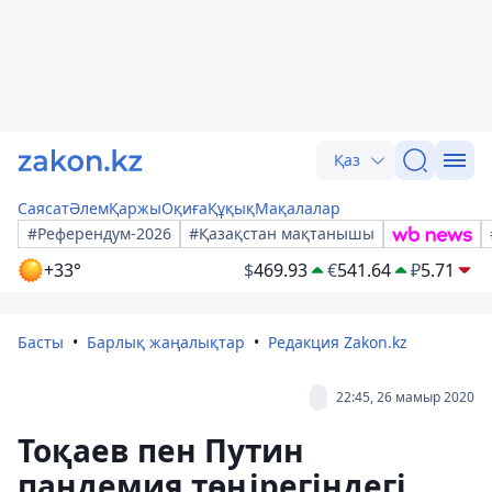
Қаз
Саясат
Әлем
Қаржы
Оқиға
Құқық
Мақалалар
#Референдум-2026
#Қазақстан мақтанышы
+33°
$
469.93
€
541.64
₽
5.71
Басты
Барлық жаңалықтар
Редакция Zakon.kz
22:45, 26 мамыр 2020
Тоқаев пен Путин
пандемия төңірегіндегі