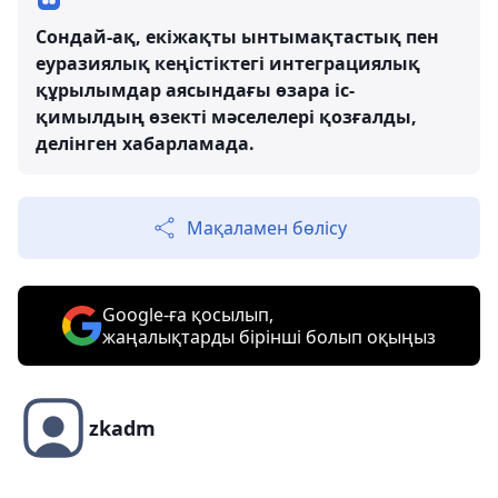
Сондай-ақ, екіжақты ынтымақтастық пен
еуразиялық кеңістіктегі интеграциялық
құрылымдар аясындағы өзара іс-
қимылдың өзекті мәселелері қозғалды,
делінген хабарламада.
Мақаламен бөлісу
Google-ға қосылып,
жаңалықтарды бірінші болып оқыңыз
zkadm