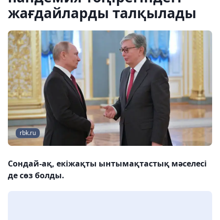
жағдайларды талқылады
rbk.ru
Сондай-ақ, екіжақты ынтымақтастық мәселесі
де сөз болды.