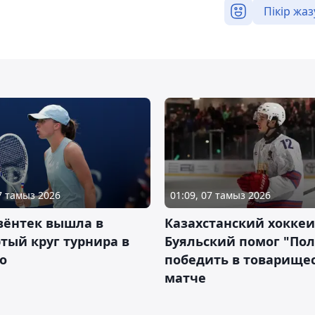
Пікір жаз
07 тамыз 2026
01:09, 07 тамыз 2026
вёнтек вышла в
Казахстанский хоккеи
тый круг турнира в
Буяльский помог "По
о
победить в товарище
матче