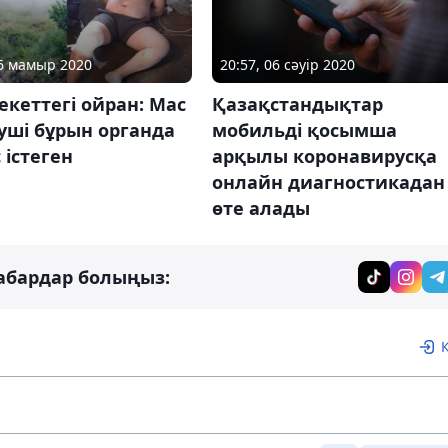
26 мамыр 2020
20:57, 06 сәуір 2020
екеттегі ойран: Мас
Қазақстандықтар
уші бұрын органда
мобильді қосымша
істеген
арқылы коронавирусқа
онлайн диагностикадан
өте алады
абардар болыңыз: