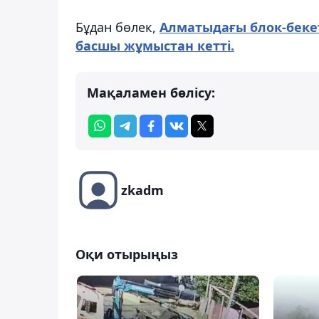
Бұдан бөлек,
Алматыдағы блок-беке
басшы жұмыстан кетті.
Мақаламен бөлісу:
zkadm
Оқи отырыңыз