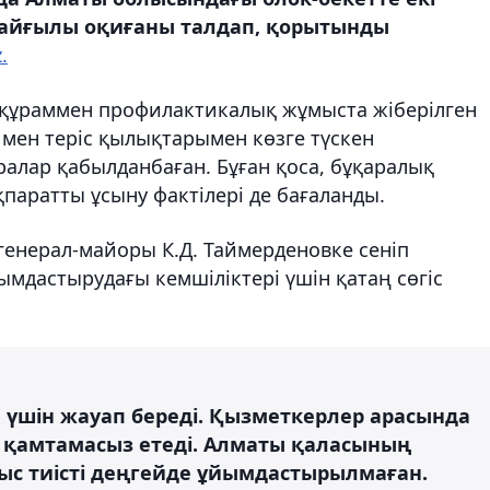
қайғылы оқиғаны талдап, қорытынды
.
 құраммен профилактикалық жұмыста жіберілген
мен теріс қылықтарымен көзге түскен
алар қабылданбаған. Бұған қоса, бұқаралық
паратты ұсыну фактілері де бағаланды.
генерал-майоры К.Д. Таймерденовке сеніп
мдастырудағы кемшіліктері үшін қатаң сөгіс
 үшін жауап береді. Қызметкерлер арасында
 қамтамасыз етеді. Алматы қаласының
с тиісті деңгейде ұйымдастырылмаған.