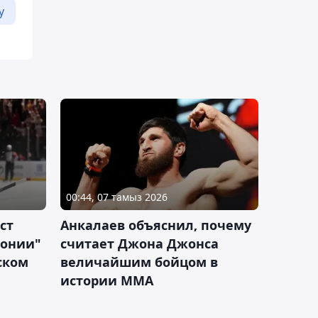
у
00:44, 07 тамыз 2026
ст
Анкалаев объяснил, почему
лонии"
считает Джона Джонса
ском
величайшим бойцом в
истории ММА