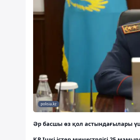
polisia.kz
Әр басшы өз қол астындағылары үш
ҚР Ішкі істер министрлігі 25 мамы