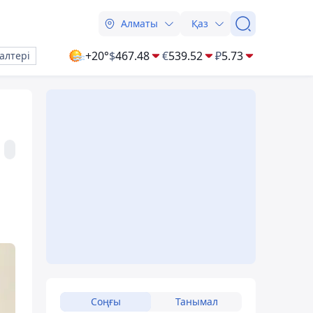
Алматы
Қаз
+20°
$
467.48
€
539.52
₽
5.73
алтері
Соңғы
Танымал