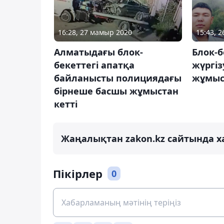
16:28, 27 мамыр 2020
15:43, 
Алматыдағы блок-
Блок-б
бекеттегі апатқа
жүргіз
байланысты полициядағы
жұмыс 
бірнеше басшы жұмыстан
кетті
Жаңалықтан zakon.kz сайтында х
Пікірлер
0