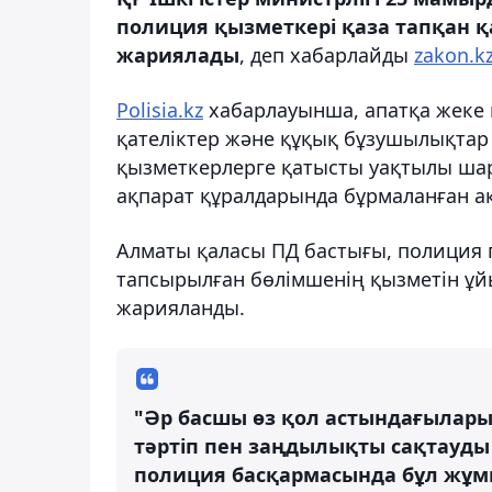
полиция қызметкері қаза тапқан 
жариялады
, деп хабарлайды
zakon.kz
Polisia.kz
хабарлауынша, апатқа жеке
қателіктер және құқық бұзушылықтар 
қызметкерлерге қатысты уақтылы шар
ақпарат құралдарында бұрмаланған ақ
Алматы қаласы ПД бастығы, полиция 
тапсырылған бөлімшенің қызметін ұйы
жарияланды.
"Әр басшы өз қол астындағылары
тәртіп пен заңдылықты сақтауды
полиция басқармасында бұл жұмы