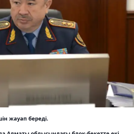
ін жауап береді.
рда Алматы облысындағы блок-бекетте екі