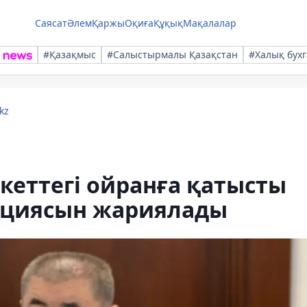
Саясат
Әлем
Қаржы
Оқиға
Құқық
Мақалалар
#Қазақмыс
#Салыстырмалы Қазақстан
#Халық бухг
kz
кеттегі ойранға қатысты
ициясын жариялады