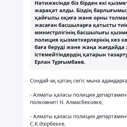
Нәтижесінде біз бірден екі қызм
жарақат алды. Біздің барлығымыз 
қайғылы оқиға және орны толма
жасаған басшыларға қатысты тиіс
министрлігінің басшылығы қызметт
полиция қызметкерлерінің кез 
баға беруді және жаңа жағдайда 
істемейтіндердің қатарын тазартуд
Ерлан Тұрғымбаев.
Сондай-ақ қатаң сөгіс мына адамдарғ
- Алматы қаласы полиция департамен
полковнигі Н. Алмасбековке,
- Алматы қаласы полиция департамент
С.К.Әзірбекке.