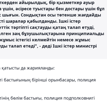
еткерден айырылдық, бір қызметкер ауыр
үшін, әсіресе туыстары бен достары үшін бұл
с шығын. Сондықтан осы төтенше жағдайды
ті шаралар қабылданды. Ішкі істер
ік тәртіпті сақтауды қатаң талап етуді,
келген заң бұзушылықтарына принципиальды
жұмыс істегісі келмейтін немесе жұмыс
ы талап етеді", - деді Ішкі істер министрі
а қатысты да жарияланды:
ті бастығының бірінші орынбасары, полиция
інің бөлім бастығы, полиция подполковнигі