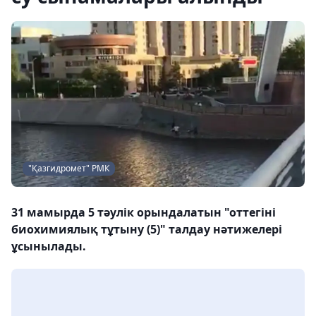
"Қазгидромет" РМК
31 мамырда 5 тәулік орындалатын "оттегіні
биохимиялық тұтыну (5)" талдау нәтижелері
ұсынылады.