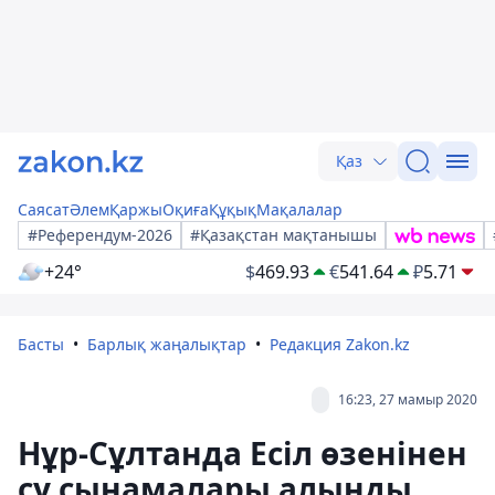
Қаз
Саясат
Әлем
Қаржы
Оқиға
Құқық
Мақалалар
#Референдум-2026
#Қазақстан мақтанышы
+24°
$
469.93
€
541.64
₽
5.71
Басты
Барлық жаңалықтар
Редакция Zakon.kz
16:23, 27 мамыр 2020
Нұр-Сұлтанда Есіл өзенінен
су сынамалары алынды