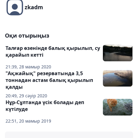
zkadm
Оқи отырыңыз
Талғар өзенінде балық қырылып, су
қарайып кетті
21:39, 28 мамыр 2020
"Ақжайық" резерватында 3,5
тоннадан астам балық қырылып
қалды
20:49, 29 сәуір 2020
Нұр-Сұлтанда үсік болады деп
күтілуде
22:51, 20 мамыр 2019