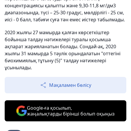
концентрациясы қалыпты және 9,30-11,8 мг/дм3
диапазонында, түсі – 25-30 градус, мөлдірлігі - 25 см,
иісі - 0 балл, табиғи суға тән емес иістер табылмады.
2020 жылғы 27 мамырда қалған көрсеткіштер
бойынша талдау нәтижелері туралы қосымша
ақпарат жарияланатын болады. Сондай-ақ, 2020
жылғы 31 мамырда 5 тәулік орындалатын "оттегіні
биохимиялық тұтыну (5)" талдау нәтижелері
ұсынылады.
Мақаламен бөлісу
Google-ға қосылып,
жаңалықтарды бірінші болып оқыңыз