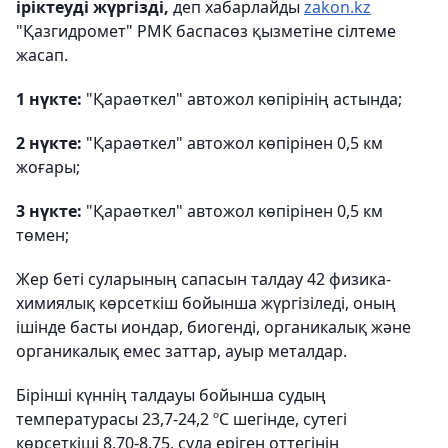
іріктеуді жүргізді,
деп хабарлайды
zakon.kz
"Қазгидромет" РМК баспасөз қызметіне сілтеме
жасап.
1 нүкте:
"Қараөткел" автожол көпірінің астында;
2 нүкте:
"Қараөткел" автожол көпірінен 0,5 км
жоғары;
3 нүкте:
"Қараөткел" автожол көпірінен 0,5 км
төмен;
Жер беті суларының сапасын талдау 42 физика-
химиялық көрсеткіш бойынша жүргізіледі, оның
ішінде басты иондар, биогенді, органикалық және
органикалық емес заттар, ауыр металдар.
Бірінші күннің талдауы бойынша судың
температурасы 23,7-24,2 ºC шегінде, сутегі
көрсеткіші 8,70-8,75, суда еріген оттегінің