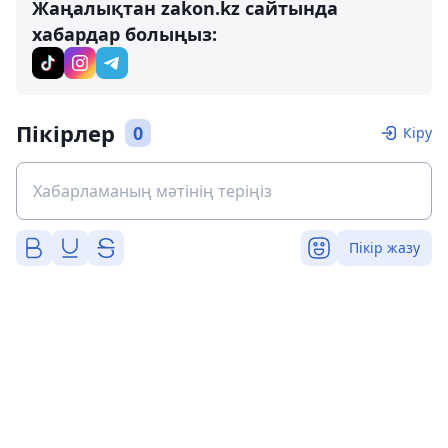
Жаңалықтан zakon.kz сайтында
хабардар болыңыз:
Пікірлер
0
Кіру
Пікір жазу