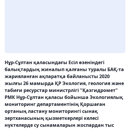
Нұр-Сұлтан қаласындағы Есіл өзеніндегі
балықтардың жиналып қалғаны туралы БАҚ-та
жарияланған ақпаратқа байланысты 2020
жылғы 26 мамырда ҚР Экология, геология және
табиғи ресурстар министрлігі "Қазгидромет"
РМК Нұр-Сұлтан қаласы бойынша Экологиялық
мониторинг департаментінің Қоршаған
ортаның ластану мониторингі сынақ
зертханасының қызметкерлері келесі
нүктелерде су сынамаларын жоспардан тыс