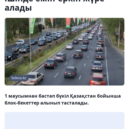
алады
kolesa.kz
1 маусымнан бастап бүкіл Қазақстан бойынша
блок-бекеттер алынып тасталады.