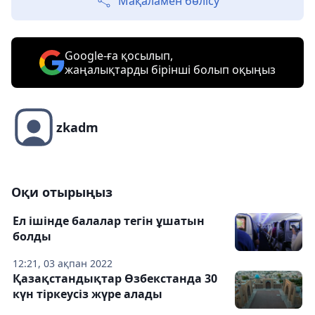
Мақаламен бөлісу
Google-ға қосылып,
жаңалықтарды бірінші болып оқыңыз
zkadm
Оқи отырыңыз
Ел ішінде балалар тегін ұшатын
болды
12:21, 03 ақпан 2022
Қазақстандықтар Өзбекстанда 30
күн тіркеусіз жүре алады