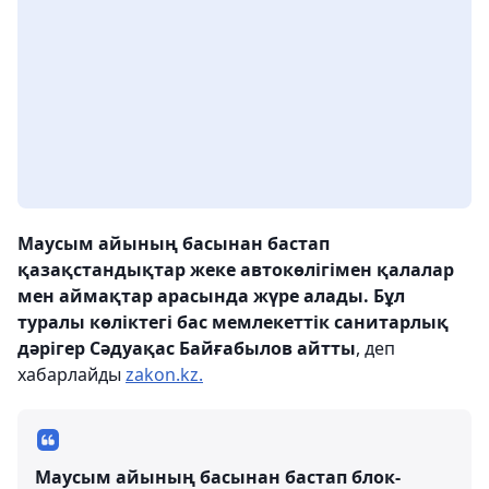
Маусым айының басынан бастап
қазақстандықтар жеке автокөлігімен қалалар
мен аймақтар арасында жүре алады. Бұл
туралы көліктегі бас мемлекеттік санитарлық
дәрігер Сәдуақас Байғабылов айтты
, деп
хабарлайды
zakon.kz.
Маусым айының басынан бастап блок-