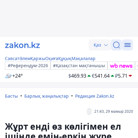
Қаз
Саясат
Әлем
Қаржы
Оқиға
Құқық
Мақалалар
#Референдум-2026
#Қазақстан мақтанышы
+24°
$
469.93
€
541.64
₽
5.71
Басты
Барлық жаңалықтар
Редакция Zakon.kz
21:43, 29 мамыр 2020
Жұрт енді өз көлігімен ел
ішінде емін-еркін жүре