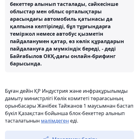
бекеттер алынып тасталады, сәйкесінше
облыстар мен облыс орталықтары
арасындағы автомобиль қатынасы да
қалпына келтіріледі, бұл тұрғындарға
теміржол немесе автобус қызметін
пайдаланумен қатар, өз көлік құралдарын
пайдалануға да мүмкіндік береді, - деді
Байғабылов ОКҚ-дағы онлайн-брифинг
барысында.
Бұған дейін ҚР Индустрия және инфрақұрылымды
дамыту министрлігі Көлік комитеті төрағасының
орынбасары Жәнібек Тайжанов 1 маусымнан бастап
бүкіл Қазақстан бойынша блок-бекеттер алынып
тасталатынын
мәлімдеген
еді.