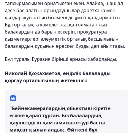
тапсырмасымен орнатылған екен. Алайда, шаш ал
десе бас алатын орындаушылар дәретхана мен
қыздар жуынатын бөлмені де ұмыт қалдырмапты.
Бұл орталықта кәмелет жасқа толмаған қыз
балалардың да барын ескеріп, прокуратура
қызметкерлері әлеуметтік орталық басшылығын
балалардың құқығын өрескел бұзды деп айыптады.
Бұл туралы Еуразия бірінші арнасы хабарлайды.
Николай Қожахметов, өңірлік балаларды
қорғау орталығының жетекшісі:
"Бейнекамералардың обьективі кіретін
есікке қарап тұрған. Біз балалардың
қауіпсіздігін қамтамасыз етуді басты
мақсат қылып алдық. Өйткені бұл