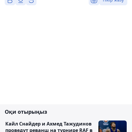
Оқи отырыңыз
Кайл Снайдер и Ахмед Тажудинов
проведут реванш на турнире RAF в