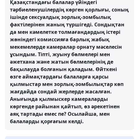
Қазақстандағы балалар үйіндегі
тәрбиеленушілердің көрген қорлығы, соның
ішінде сексуалдық зорлық-зомбылық
фактілерінен жаның түршігеді. Сондықтан
да мен кәмелетке толмағандардың істері
жөніндегі комиссияға барлық жабық
мекемелерде камералар орнату мәселесін
ұсындым. Тіпті, жуыну бөлмелері мен
әжетхана және жатын бөлмелерінің де
бақылауда болғанын қаладым. Өйткені
өзге аймақтардағы балаларға қарсы
қылмыстар мен зорлық-зомбылықтар көп
жағдайда сондай жерлерде жасалған.
Анығында қылмыскер камераларды
көргенде райынан қайтып, өз әрекетінен
аяқ тартады емес пе? Осылайша, мен
балаларды қорғағым келді.