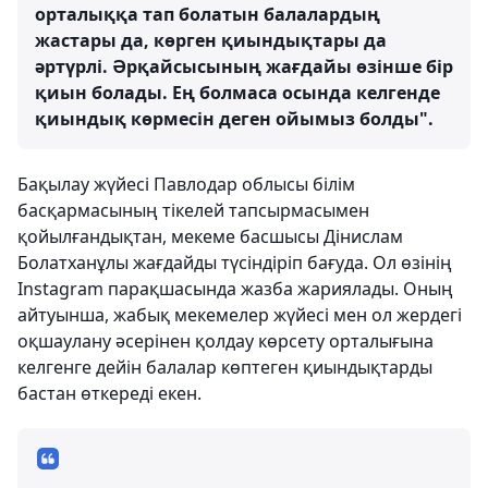
орталыққа тап болатын балалардың
жастары да, көрген қиындықтары да
әртүрлі. Әрқайсысының жағдайы өзінше бір
қиын болады. Ең болмаса осында келгенде
қиындық көрмесін деген ойымыз болды".
Бақылау жүйесі Павлодар облысы білім
басқармасының тікелей тапсырмасымен
қойылғандықтан, мекеме басшысы Дінислам
Болатханұлы жағдайды түсіндіріп бағуда. Ол өзінің
Instagram парақшасында жазба жариялады. Оның
айтуынша, жабық мекемелер жүйесі мен ол жердегі
оқшаулану әсерінен қолдау көрсету орталығына
келгенге дейін балалар көптеген қиындықтарды
бастан өткереді екен.