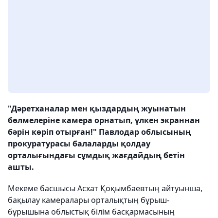
"Дәретханалар мен қыздардың жуынатын
бөлмелеріне камера орнатып, үлкен экраннан
бәрін көріп отырған!" Павлодар облысының
прокуратурасы балаларды қолдау
орталығындағы сұмдық жағдайдың бетін
ашты.
Мекеме басшысы Асхат Қоқымбаевтың айтуынша,
бақылау камералары орталықтың бұрыш-
бұрышына облыстық білім басқармасының