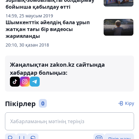
зорлық-зомбылықты болдырмау
бойынша қабылдау өтті
14:59, 25 маусым 2019
Шымкенттік әйелдің бала ұрып
жатқан тағы бір видеосы
жарияланды
20:10, 30 қазан 2018
Жаңалықтан zakon.kz сайтында
хабардар болыңыз:
Пікірлер
0
Кіру
Пікір жазу