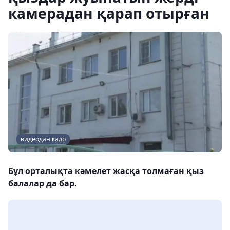
камерадан қарап отырған
видеодан кадр
Бұл орталықта кәмелет жасқа толмаған қыз
балалар да бар.