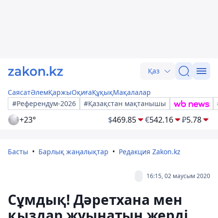
Қаз
Саясат
Әлем
Қаржы
Оқиға
Құқық
Мақалалар
#Референдум-2026
#Қазақстан мақтанышы
+23°
$
469.85
€
542.16
₽
5.78
Басты
Барлық жаңалықтар
Редакция Zakon.kz
16:15, 02 маусым 2020
Сұмдық! Дәретхана мен
қыздар жуынатын жерді