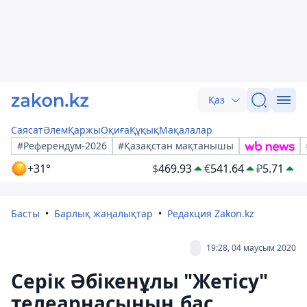
Қаз
Саясат
Әлем
Қаржы
Оқиға
Құқық
Мақалалар
#Референдум-2026
#Қазақстан мақтанышы
+31°
$
469.93
€
541.64
₽
5.71
Басты
Барлық жаңалықтар
Редакция Zakon.kz
19:28, 04 маусым 2020
Серік Әбікенұлы "Жетісу"
телеарнасының бас