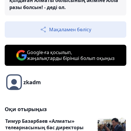
қолдаған Алматы облысының әкіміне Алла
разы болсын! - деді ол.
Мақаламен бөлісу
Google-ға қосылып,
жаңалықтарды бірінші болып оқыңыз
zkadm
Оқи отырыңыз
Тимур Базарбаев «Алматы»
телеарнасының бас директоры