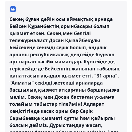
Секең бұған дейін осы аймақтық арнада
Бейсен Құранбектің орынбасары болып
қызмет еткен. Секең мен белгілі
тележурналист Досан Қызайбекұлы
Бейсекеңе сенімді серік болып, өңірлік
арнаны республикалық деңгейде беделін
арттырған кәсіби мамандар. Күнгейде де,
теріскейде де Бейсеннің жанынан табылып,
қанаттасып ақ-адал қызмет етті. "31 арна",
"Алматы" секілді жетекші арналарда
басшылық қызмет атқарғаны баршаңызға
мәлім. Секең мен Досан бастаған ұжымға
толайым табыстар тілеймін! Ақпарат
кеңістігінде кесек орны бар Серік
Сарыбаевқа қызметі құтты һәм қайырлы
болсын дейміз. Дұрыс таңдау жасап,