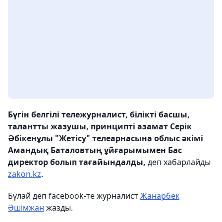
Бүгін белгілі тележурналист, білікті басшы,
талантты жазушы, принципті азамат Серік
Әбікенұлы "Жетісу" телеарнасына облыс әкімі
Амандық Баталовтың ұйғарымымен Бас
директор болып тағайындалды,
деп хабарлайды
zakon.kz
.
Бұлай деп facebook-те журналист
Жанарбек
Әшімжан
жазды.