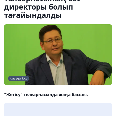
директоры болып
тағайындалды
qazygurt.kz
"Жетісу" телеарнасында жаңа басшы.