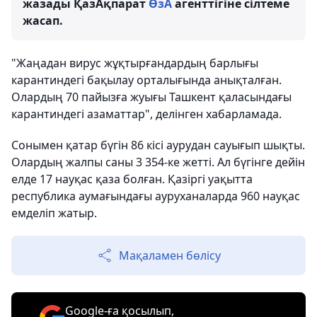
жазады ҚазАқпарат
ӨзА
агенттігіне сілтеме
жасап.
"Жаңадан вирус жұқтырғандардың барлығы
карантиндегі бақылау орталығында анықталған.
Олардың 70 пайызға жуығы Ташкент қаласындағы
карантиндегі азаматтар", делінген хабарламада.
Сонымен қатар бүгін 86 кісі аурудан сауығып шықты.
Олардың жалпы саны 3 354-ке жетті. Ал бүгінге дейін
елде 17 науқас қаза болған. Қазіргі уақытта
республика аумағындағы ауруханаларда 960 науқас
емделіп жатыр.
Мақаламен бөлісу
Google-ға қосылып,