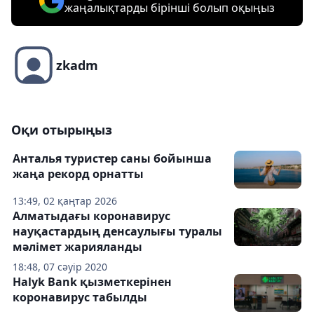
жаңалықтарды бірінші болып оқыңыз
zkadm
Оқи отырыңыз
Анталья туристер саны бойынша
жаңа рекорд орнатты
13:49, 02 қаңтар 2026
Алматыдағы коронавирус
науқастардың денсаулығы туралы
мәлімет жарияланды
18:48, 07 сәуір 2020
Halyk Bank қызметкерінен
коронавирус табылды