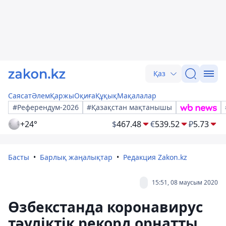
Қаз
Саясат
Әлем
Қаржы
Оқиға
Құқық
Мақалалар
#Референдум-2026
#Қазақстан мақтанышы
+24°
$
467.48
€
539.52
₽
5.73
Басты
Барлық жаңалықтар
Редакция Zakon.kz
15:51, 08 маусым 2020
Өзбекстанда коронавирус
тәуліктік рекорд орнатты