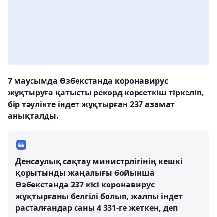
7 маусымда Өзбекстанда коронавирус
жұқтыруға қатысты рекорд көрсеткіш тіркеліп,
бір тәулікте індет жұқтырған 237 азамат
анықталды.
Денсаулық сақтау министрлігінің кешкі
қорытынды жаңалығы бойынша
Өзбекстанда 237 кісі коронавирус
жұқтырғаны белгілі болып, жалпы індет
расталғандар саны 4 331-ге жеткен, деп