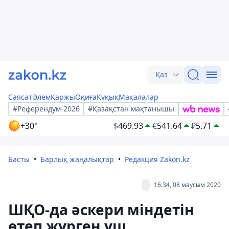
Қаз
Саясат
Әлем
Қаржы
Оқиға
Құқық
Мақалалар
#Референдум-2026
#Қазақстан мақтанышы
+30°
$
469.93
€
541.64
₽
5.71
Басты
Барлық жаңалықтар
Редакция Zakon.kz
16:34, 08 маусым 2020
ШҚО-да әскери міндетін
өтеп жүрген үш