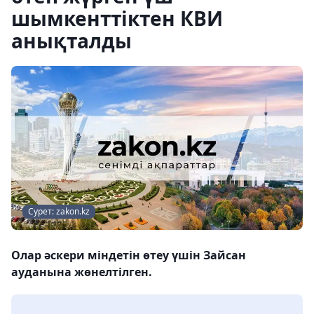
шымкенттіктен КВИ
анықталды
Сурет: zakon.kz
Олар әскери міндетін өтеу үшін Зайсан
ауданына жөнелтілген.