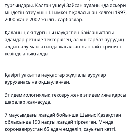
тұрғындары. Қалған үшеуі
Зайсан ауданында әскери
міндетін өтеу үшін Шымкент қаласынан келген
1997,
2000 және 2002 жылғы сарбаздар.
Қаланың екі тұрғыны науқаспен байланыстағы
адамдар ретінде тексерілген, ал үш сарбаз аурудың
алдын-алу мақсатында жасалған жаппай скрининг
кезінде анықталды.
Қазіргі уақытта науқастар жұқпалы аурулар
ауруханасына оқшауланған.
Эпидемиологиялық тексеру және эпидемияға қарсы
шаралар жалғасуда.
7 маусымдағы жағдай бойынша Шығыс Қазақстан
облысында 190 нақты жағдай тіркелген. Мұнда
коронавирустан 65 адам емделіп, сауығып кетті.