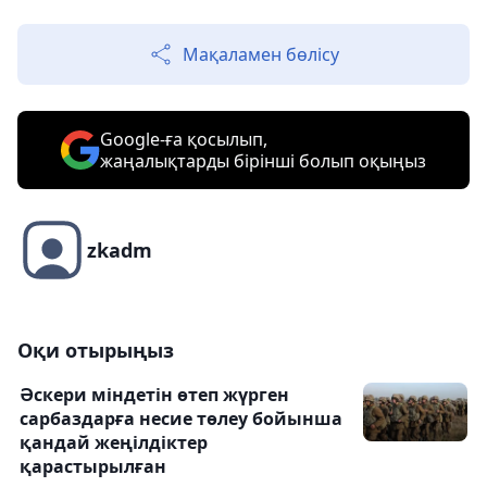
Мақаламен бөлісу
Google-ға қосылып,
жаңалықтарды бірінші болып оқыңыз
zkadm
Оқи отырыңыз
Әскери міндетін өтеп жүрген
сарбаздарға несие төлеу бойынша
қандай жеңілдіктер
қарастырылған