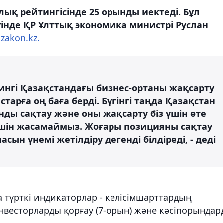
лық рейтингісінде 25 орынды иектеді. Бұл
уінде ҚР Ұлттық экономика министрі Руслан
ы
zakon.kz.
ингі Қазақстандағы бизнес-ортаны жақсарту
арға оң баға берді. Бүгінгі таңда Қазақстан
нды сақтау және оны жақсарту біз үшін өте
үшін жасамаймыз. Жоғары позицияны сақтау
сын үнемі жетілдіру дегенді білдіреді, - деді
 түрткі индикаторлар - келісімшарттардың
нвесторларды қорғау (7-орын) және кәсіпорындар