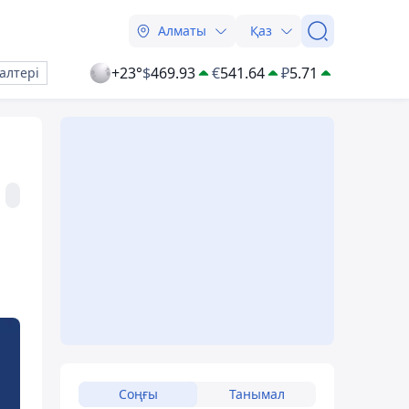
Алматы
Қаз
+23°
$
469.93
€
541.64
₽
5.71
алтері
Соңғы
Танымал