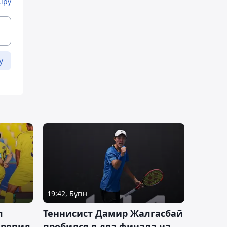
Кіру
у
19:42, Бүгін
л
Теннисист Дамир Жалгасбай
крепил
пробился в два финала на