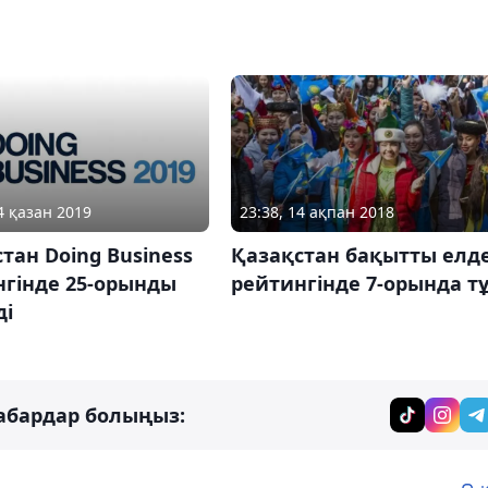
4 қазан 2019
23:38, 14 ақпан 2018
тан Doing Business
Қазақстан бақытты елд
нгінде 25-орынды
рейтингінде 7-орында т
ді
абардар болыңыз: