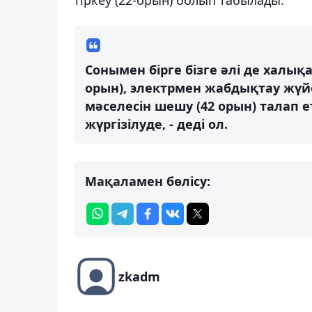
Сонымен бірге бізге әлі де халы
орын), электрмен жабдықтау жүйес
мәселесін шешу (42 орын) талап е
жүргізілуде, - деді ол.
Мақаламен бөлісу:
zkadm