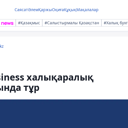
Саясат
Әлем
Қаржы
Оқиға
Құқық
Мақалалар
#Қазақмыс
#Салыстырмалы Қазақстан
#Халық бухг
kz
siness халықаралық
ында тұр