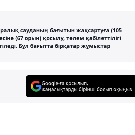
қаралық сауданың бағытын жақсартуға (105
іне (67 орын) қосылу, төлем қабілеттілігі
тіледі. Бұл бағытта бірқатар жұмыстар
Google-ға қосылып,
жаңалықтарды бірінші болып оқыңыз