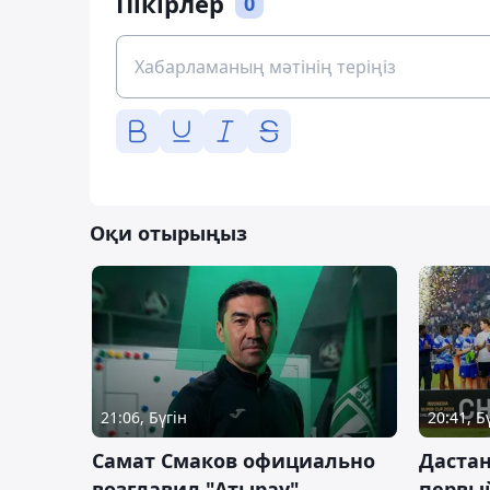
Пікірлер
0
Оқи отырыңыз
21:06, Бүгін
20:41, Б
Самат Смаков официально
Дастан
возглавил "Атырау"
первы