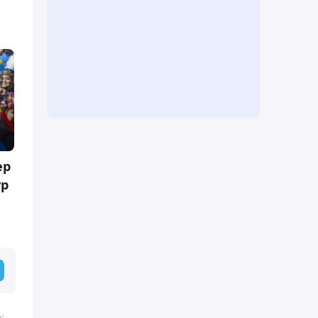
ер
ұр