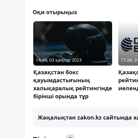
Оқи отырыңыз
14:49, 03 қаңтар 2023
17:24, 2
Қазақстан бокс
Қазақс
қауымдастығының
рейти
халықаралық рейтингінде
иелен
бірінші орында тұр
Жаңалықтан zakon.kz сайтында х