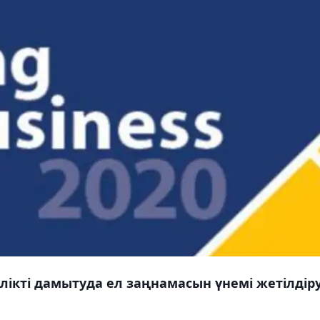
лікті дамытуда ел заңнамасын үнемі жетілдір