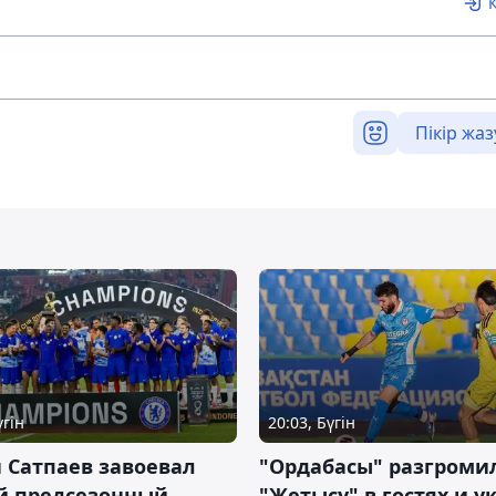
Пікір жаз
үгін
20:03, Бүгін
 Сатпаев завоевал
"Ордабасы" разгроми
й предсезонный
"Жетысу" в гостях и у