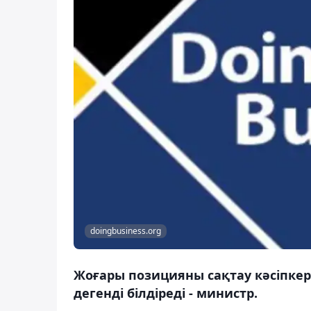
doingbusiness.org
Жоғары позицияны сақтау кәсіпкер
дегенді білдіреді - министр.