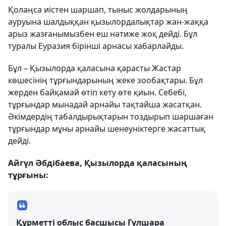
Қолаңса иістен шаршап, тыныс жолдарының
ауруына шалдыққан қызылордалықтар жан-жаққа
арыз жазғанымызбен еш нәтиже жоқ дейді. Бұл
туралы Еуразия бірінші арнасы хабарлайды.
Бұл – Қызылорда қаласына қарасты Жастар
көшесінің тұрғындарының жеке зообақтары. Бұл
жерден байқамай өтіп кету өте қиын. Себебі,
тұрғындар мынадай арнайы тақтайша жасатқан.
Әкімдердің табалдырықтарын тоздырып шаршаған
тұрғындар мұны арнайы шенеуніктерге жасаттық
дейді.
Айгүл Әбдібаева, Қызылорда қаласының
тұрғыны:
Құрметті облыс басшысы Гүлшара