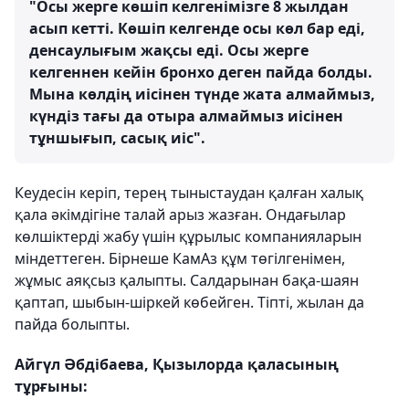
"Осы жерге көшіп келгенімізге 8 жылдан
асып кетті. Көшіп келгенде осы көл бар еді,
денсаулығым жақсы еді. Осы жерге
келгеннен кейін бронхо деген пайда болды.
Мына көлдің иісінен түнде жата алмаймыз,
күндіз тағы да отыра алмаймыз иісінен
тұншығып, сасық иіс".
Кеудесін керіп, терең тыныстаудан қалған халық
қала әкімдігіне талай арыз жазған. Ондағылар
көлшіктерді жабу үшін құрылыс компанияларын
міндеттеген. Бірнеше КамАз құм төгілгенімен,
жұмыс аяқсыз қалыпты. Салдарынан бақа-шаян
қаптап, шыбын-шіркей көбейген. Тіпті, жылан да
пайда болыпты.
Айгүл Әбдібаева, Қызылорда қаласының
тұрғыны: