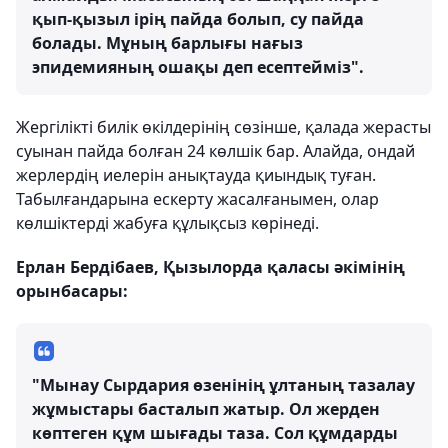
қып-қызыл ірің пайда болып, су пайда
болады. Мұның барлығы нағыз
эпидемияның ошақы деп есептейміз".
Жергілікті билік өкілдерінің сөзінше, қалада жерасты
суынан пайда болған 24 көлшік бар. Алайда, ондай
жерлердің иелерін анықтауда қиындық туған.
Табылғандарына ескерту жасалғанымен, олар
көлшіктерді жабуға құлықсыз көрінеді.
Ерлан Бердібаев, Қызылорда қаласы әкімінің
орынбасары:
"Мынау Сырдария өзенінің ұлтаның тазалау
жұмыстары басталып жатыр. Ол жерден
көптеген құм шығады таза. Сол құмдарды