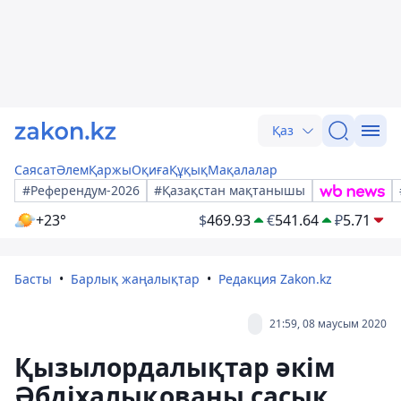
Қаз
Саясат
Әлем
Қаржы
Оқиға
Құқық
Мақалалар
#Референдум-2026
#Қазақстан мақтанышы
+23°
$
469.93
€
541.64
₽
5.71
Басты
Барлық жаңалықтар
Редакция Zakon.kz
21:59, 08 маусым 2020
Қызылордалықтар әкім
Әбдіхалықованы сасық