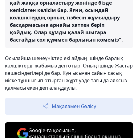
қай жаққа орналастыру жөнінде бізде
келісілген келісім бар. Яғни, осындай
көлшіктердің орның тізбесін жұмылдыру
басқармасына арнайы хатпен беріп
қойдық. Олар құмды қалай шығара
бастайды сол құммен барлығын көмеміз".
Осылайша шенеуніктер екі айдың ішінде барлық
көлшіктерді жабамыз деп отыр. Оның ішінде Жастар
көшесіндегілері де бар. Күн ысыған сайын сасық
иіске тұншығып отырған жұрт уәде тағы да аяқсыз
қалмасы екен деп алаңдаулы.
Мақаламен бөлісу
Google-ға қосылып,
жаңалықтарды бірінші болып оқыңыз