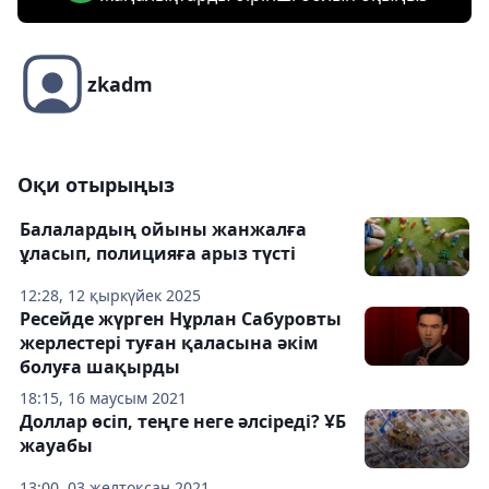
zkadm
Оқи отырыңыз
Балалардың ойыны жанжалға
ұласып, полицияға арыз түсті
12:28, 12 қыркүйек 2025
Ресейде жүрген Нұрлан Сабуровты
жерлестері туған қаласына әкім
болуға шақырды
18:15, 16 маусым 2021
Доллар өсіп, теңге неге әлсіреді? ҰБ
жауабы
13:00, 03 желтоқсан 2021