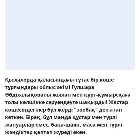
Қызылорда қаласындағы тұтас бір көше
тұрғындары облыс әкімі Гүлшара
Әбдіхалықованы жылан мен құрт-құмырсқаға
толы көлшікке серуендеуге шақырды! Жастар
көшесіндегілер бұл жерді "зообақ" деп атап
кеткен. Бірақ, бұл маңда құстар мен түрлі
жануарлар емес, бақа-шаян, маса мен түрлі
жәндіктер қаптап жүреді екен.