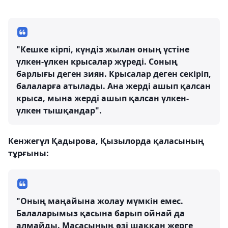
"Кешке кірпі, күндіз жылан оның үстіне
үлкен-үлкен крысалар жүреді. Соның
барлығы деген зиян. Крысалар деген секіріп,
балаларға атылады. Ана жерді ашып қалсан
крыса, мына жерді ашып қалсан үлкен-
үлкен тышқандар".
Кенжегүл Қадырова, Қызылорда қаласының
тұрғыны:
"Оның маңайына жолау мүмкін емес.
Балаларымыз қасына барып ойнай да
алмайды. Масасының өзі шаққан жерге