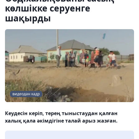
көлшікке серуенге
шақырды
видеодан кадр
Кеудесін керіп, терең тыныстаудан қалған
халық қала әкімдігіне талай арыз жазған.