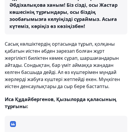
Әбдіхалықова ханым! Біз сізді, осы Жастар
көшесінің тұрғындары, осы біздің
зообағымызға келуіңізді сұраймыз. Асыға
күтеміз, көріңіз өз көзіңізбен!
Сасық көлшіктердің ортасында тұрып, қолқаны
қабатын иістен әбден зәрезап болған жұрт
жергілікті биліктен көмек сұрап, шаршағандарын
айтады. Сондықтан, бар үміт аймаққа жаңадан
келген басшыда дейді. Ал өз күштерімен мүндай
жерлерді жабуға күштері жетпейді екен. Мүңкіген
иістен денсаулықтары да сыр бере бастапты.
Иса Құдайбергенов, Қызылорда қаласының
тұрғыны: