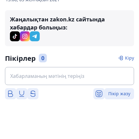
Жаңалықтан zakon.kz сайтында
хабардар болыңыз:
Пікірлер
0
Кіру
Пікір жазу