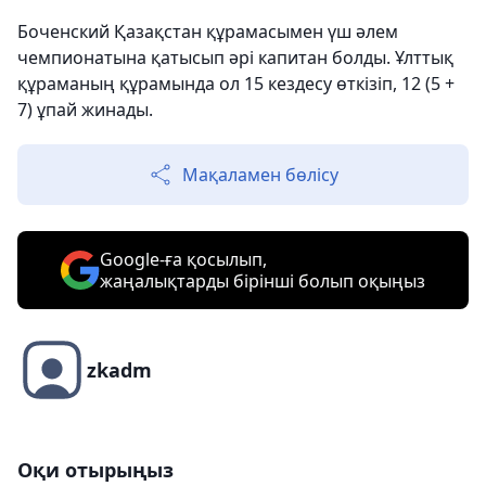
Боченский Қазақстан құрамасымен үш әлем
чемпионатына қатысып әрі капитан болды. Ұлттық
құраманың құрамында ол 15 кездесу өткізіп, 12 (5 +
7) ұпай жинады.
Мақаламен бөлісу
Google-ға қосылып,
жаңалықтарды бірінші болып оқыңыз
zkadm
Оқи отырыңыз