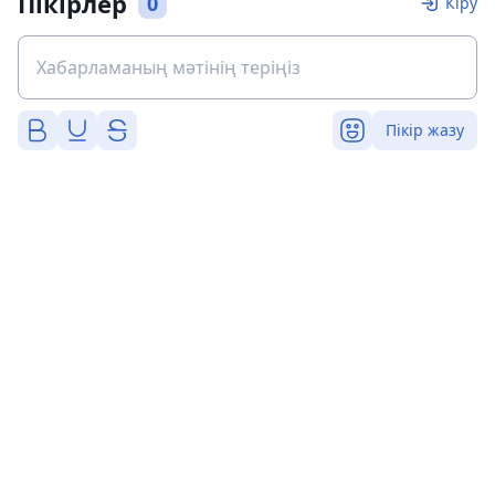
Пікірлер
0
Кіру
Пікір жазу