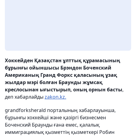
Хоккейден Қазақстан ұлттық құрамасының
бұрынғы ойыншысы Брэндон Боченский
Американың Гранд Форкс қаласының ұзақ
жылдар мэрі болған Браунды жұмсақ
креслосынан ығыстырып, оның орнын басты
,
деп хабарлайды
zakon.kz.
grandforksherald порталының хабарлауынша,
бұрынғы хоккейші және қазіргі бизнесмен
Боченский Браунды ғана емес, қалалық
иммиграциялық қызметтің қызметкері Робин