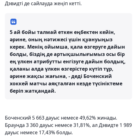
Дэвидті де сайлауда жеңіп кетті.
5 ай бойы талмай еткен еңбектен кейін,
әрине, оның нәтижесі үшін қуануыңыз
керек. Менің ойымша, қала өзгеруге дайын
болды, біздің де артықшылығымыз осы бір
ең үлкен атрибутты енгізуге дайын болдық,
қаланы алда үлкен өзгерістер күтіп тұр,
әрине жақсы жағына, - деді Боченский
хоккей матчы аяқталған кезде түсініктеме
беріп жатқандай.
Боченский 5 663 дауыс немесе 49,62% жинады.
Браунда 3 360 дауыс немесе 31,81%, ал Дэвидте 1 989
дауыс немесе 17,43% болды.