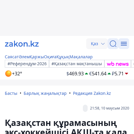
Қаз
Саясат
Әлем
Қаржы
Оқиға
Құқық
Мақалалар
#Референдум-2026
#Қазақстан мақтанышы
+32°
$
469.93
€
541.64
₽
5.71
Басты
Барлық жаңалықтар
Редакция Zakon.kz
21:58, 10 маусым 2020
Қазақстан құрамасының
экс-хоккейшісі АҚШ-та қала