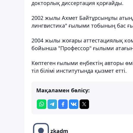
докторлық диссертация қорғайды.
2002 жылы Ахмет Байтұрсынұлы атынд
лингвистика" ғылыми тобының бас ғ
2004 жылы жоғары аттестациялық ком
бойынша "Профессор" ғылыми атағын
Көптеген ғылыми еңбектің авторы өм
тіл білімі институтында қызмет етті.
Мақаламен бөлісу:
zkadm