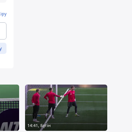
Кіру
у
14:41, Бүгін