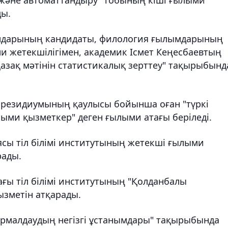
ды.
мдарының кандидаты, филология ғылымдарының
 жетекшілігімен, академик Ісмет Кеңесбаевтың
азақ мәтінін статистикалық зерттеу" тақырыбынд
резидиумының қаулысы бойынша оған "түркі
ыми қызметкер" деген ғылыми атағы беріледі.
сы тіл білімі институтының жетекші ғылыми
рады.
ғы тіл білімі институтының "Қолданбалы
ызметін атқарады.
ормалдаудың негізгі ұстанымдары" тақырыбында