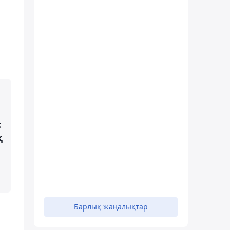
с
қ
Барлық жаңалықтар