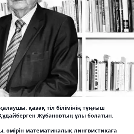
 қалаушы, қазақ тіл білімінің тұңғыш
 Құдайберген Жұбановтың ұлы болатын.
, өмірін математикалық лингвистикаға