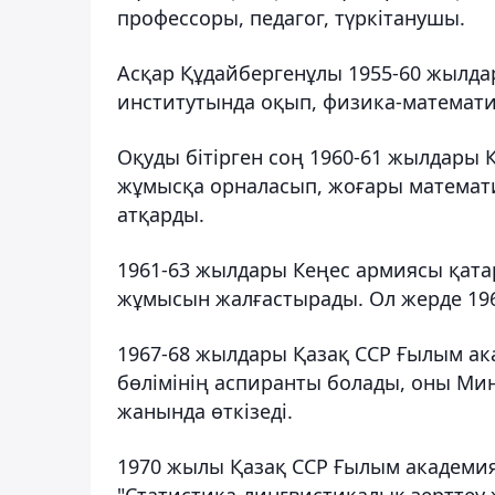
профессоры, педагог, түркітанушы.
Асқар Құдайбергенұлы 1955-60 жылда
институтында оқып, физика-математик
Оқуды бітірген соң 1960-61 жылдары
жұмысқа орналасып, жоғары математи
атқарды.
1961-63 жылдары Кеңес армиясы қатар
жұмысын жалғастырады. Ол жерде 1967
1967-68 жылдары Қазақ ССР Ғылым ака
бөлімінің аспиранты болады, оны Ми
жанында өткізеді.
1970 жылы Қазақ ССР Ғылым академия
"Статистика-лингвистикалық зерттеу