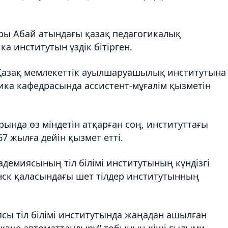
ры Абай атындағы қазақ педагогикалық
а институтын үздік бітірген.
 Қазақ мемлекеттік ауылшаруашылық институтына
ка кафедрасында ассистент-мұғалім қызметін
ында өз міндетін атқарған соң, институттағы
 жылға дейін қызмет етті.
демиясының тіл білімі институтының күндізгі
нск қаласындағы шет тілдер институтынның
сы тіл білімі институтында жаңадан ашылған
 және автоматтандыру" тобының кіші ғылыми