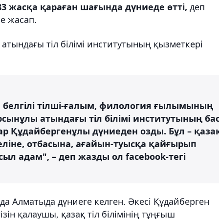
3 жасқа қараған шағында дүниеде өтті,
деп
ме жасап.
атындағы тіл білімі институтының қызметкері
, белгілі тілші-ғалым, филология ғылымының
рсынұлы атындағы тіл білімі институтының ба
р Құдайбергенұлы дүниеден озды. Бұл – қаза
еліне, отбасына, ағайын-туысқа қайғырып
ыл адам", – деп жазды ол facebook-тегі
а Алматыда дүниеге келген. Әкесі Құдайберген
ізін қалаушы, қазақ тіл білімінің тұңғыш