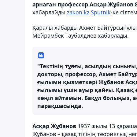
арнаған профессор Асқар Жұбанов 8
хабарлайды
zakon.kz
Sputnik
-ке сілте
Қаралы хабарды Ахмет Байтұрсынұлы 
Мейрамбек Таубалдиев хабарлады.
"Тектінің тұяғы, асылдың сынығы
докторы, профессор, Ахмет Байтұ
ғылыми қызметкері Жұбанов Асқа
ғылымы үшін ауыр қайғы. Қазақ 
көңіл айтамын. Бақұл болыңыз, ас
парақшасында.
Асқар Жұбанов
1937 жылы 13 қарашад
Жұбанов – қазақ тілінің теориялық нег