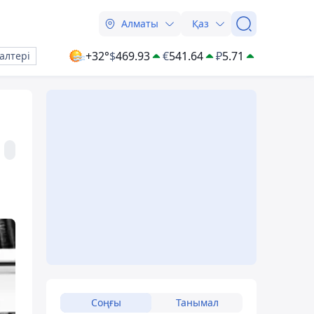
Алматы
Қаз
+32°
$
469.93
€
541.64
₽
5.71
алтері
Соңғы
Танымал