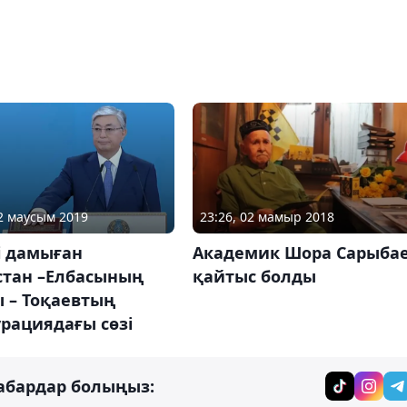
12 маусым 2019
23:26, 02 мамыр 2018
і дамыған
Академик Шора Сарыба
стан –Елбасының
қайтыс болды
 – Тоқаевтың
рациядағы сөзі
абардар болыңыз: