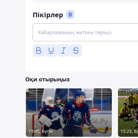
Пікірлер
0
Оқи отырыңыз
15:45, Бүгін
15:23, Б