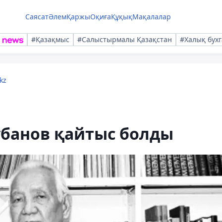
Саясат
Әлем
Қаржы
Оқиға
Құқық
Мақалалар
#Қазақмыс
#Салыстырмалы Қазақстан
#Халық бухг
kz
ұбанов қайтыс болды