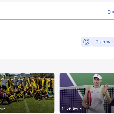
Пікір жаз
үгін
14:59, Бүгін