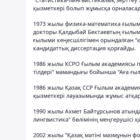
қызметкері болып жұмысқа орналаса
1973 жылы физика-математика ғылы
докторы Қалдыбай Бектаевтың ғылыми
ғылыми кеңесшілігімен орындалған "қ
кандидаттық диссертация қорғайды.
1986 жылы КСРО Ғылым академиясы п
тілдері" мамандығы бойынша "Аға ғыл
1986 жылы Қазақ ССР Ғылым академия
қызметкері лауазымында жұмыс атқа
1990 жылы Ахмет Байтұрсынов атында
лингвистика" бөлімінің меңгерушісі қ
2002 жылы "Қазақ мәтіні мазмұнын ф