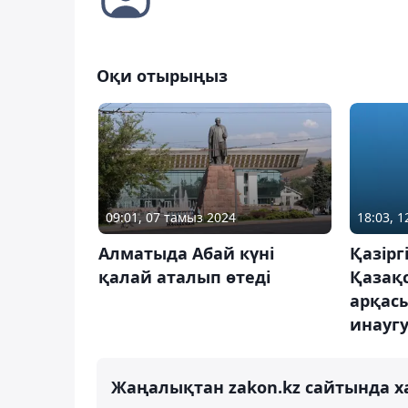
Оқи отырыңыз
09:01, 07 тамыз 2024
18:03, 
Алматыда Абай күні
Қазірг
қалай аталып өтеді
Қазақ
арқасы
инаугу
Жаңалықтан zakon.kz сайтында х