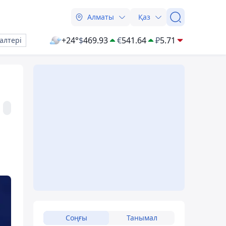
Алматы
Қаз
+24°
$
469.93
€
541.64
₽
5.71
алтері
Соңғы
Танымал