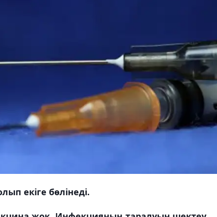
лып екіге бөлінеді.
 вакцина жоқ. Инфекцияның таралуын шектеу