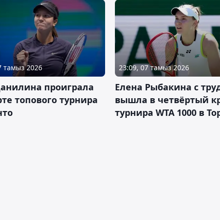
07 тамыз 2026
23:09, 07 тамыз 2026
Данилина проиграла
Елена Рыбакина с тру
рте топового турнира
вышла в четвёртый к
нто
турнира WTA 1000 в То