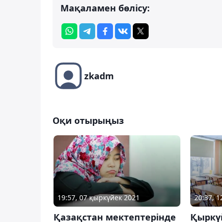
Мақаламен бөлісу:
zkadm
Оқи отырыңыз
19:57, 07 қыркүйек 2021
20:37, 
Қазақстан мектептерінде
Қыркү