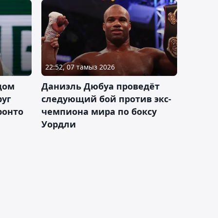
22:52, 07 тамыз 2026
дом
Даниэль Дюбуа проведёт
руг
следующий бой против экс-
ронто
чемпиона мира по боксу
Уордли