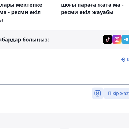
лары мектепке
шоғы параға жата ма -
ма - ресми өкіл
ресми өкіл жауабы
ы
абардар болыңыз:
Пікір жаз