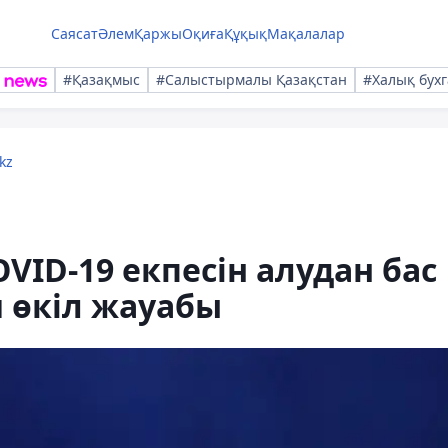
Саясат
Әлем
Қаржы
Оқиға
Құқық
Мақалалар
#Қазақмыс
#Салыстырмалы Қазақстан
#Халық бухг
kz
VID-19 екпесін алудан бас
и өкіл жауабы