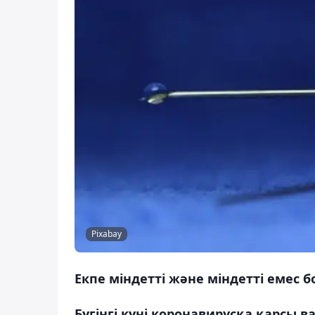
Pixabay
Екпе міндетті және міндетті емес бо
Бүгінгі күні коронавирусқа қарсы