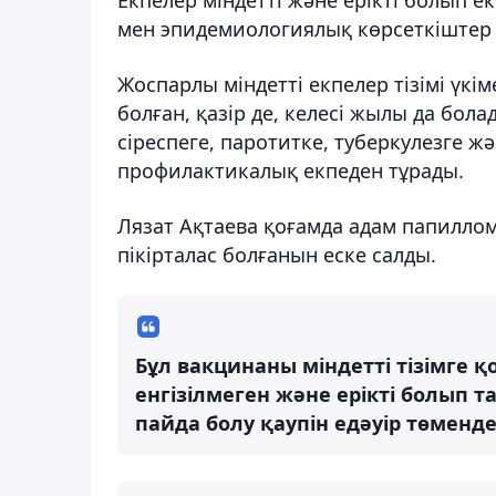
мен эпидемиологиялық көрсеткіштер
Жоспарлы міндетті екпелер тізімі үкім
болған, қазір де, келесі жылы да бол
сіреспеге, паротитке, туберкулезге ж
профилактикалық екпеден тұрады.
Лязат Ақтаева қоғамда адам папиллом
пікірталас болғанын еске салды.
Бұл вакцинаны міндетті тізімге қ
енгізілмеген және ерікті болып
пайда болу қаупін едәуір төмендет