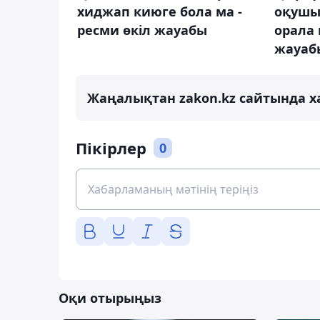
хиджап киюге бола ма -
оқушы
ресми өкіл жауабы
орала 
жауаб
Жаңалықтан zakon.kz сайтында х
Пікірлер
0
Оқи отырыңыз