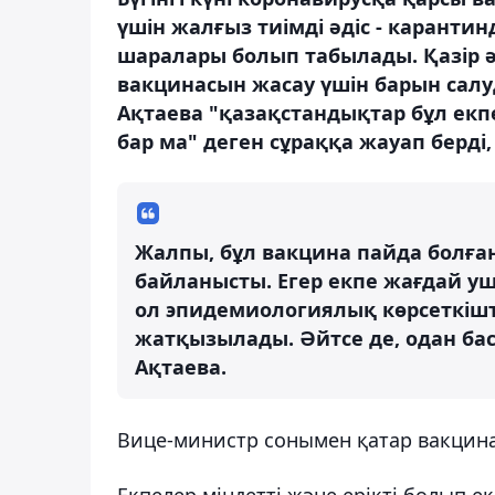
үшін жалғыз тиімді әдіс - каранти
шаралары болып табылады. Қазір ә
вакцинасын жасау үшін барын салу
Ақтаева "қазақстандықтар бұл екп
бар ма" деген сұраққа жауап берді,
Жалпы, бұл вакцина пайда болға
байланысты. Егер екпе жағдай уш
ол эпидемиологиялық көрсеткішт
жатқызылады. Әйтсе де, одан бас
Ақтаева.
Вице-министр сонымен қатар вакцинал
Екпелер міндетті және ерікті болып екі