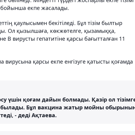
 бойынша екпе жасалады.
еттің қаулысымен бекітіледі. Бұл тізім былтыр
ады. Ол қызылшаға, көкжөтелге, қызамыққа,
әне В вирусты гепатитіне қарсы бағытталған 11
а вирусына қарсы екпе енгізуге қатысты қоғамда
осу үшін қоғам дайын болмады. Қазір ол тізімг
 табылады. Бұл вакцина жатыр мойны обырыны
еді, - деді Ақтаева.