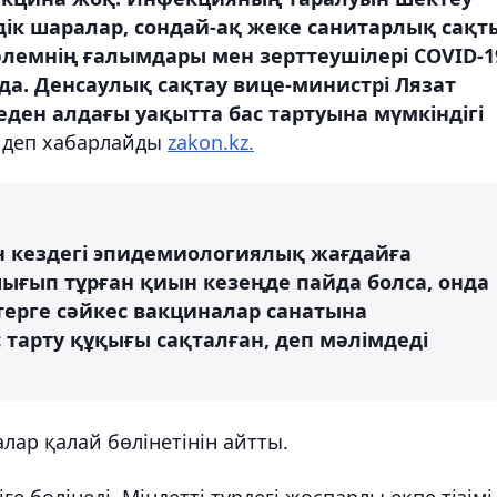
ндік шаралар, сондай-ақ жеке санитарлық сақт
лемнің ғалымдары мен зерттеушілері COVID-1
да. Денсаулық сақтау вице-министрі Лязат
еден алдағы уақытта бас тартуына мүмкіндігі
деп хабарлайды
zakon.kz.
н кездегі эпидемиологиялық жағдайға
ығып тұрған қиын кезеңде пайда болса, онда
ерге сәйкес вакциналар санатына
 тарту құқығы сақталған, деп мәлімдеді
ар қалай бөлінетінін айтты.
ге бөлінеді. Міндетті түрдегі жоспарлы екпе тізімі