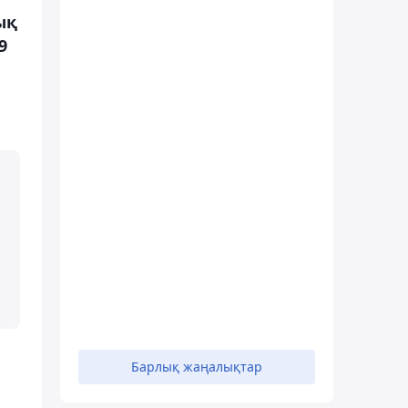
ық
9
Барлық жаңалықтар