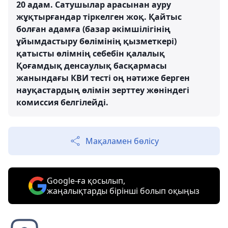
20 адам. Сатушылар арасынан ауру
жұқтырғандар тіркелген жоқ. Қайтыс
болған адамға (базар әкімшілігінің
ұйымдастыру бөлімінің қызметкері)
қатысты өлімнің себебін қалалық
Қоғамдық денсаулық басқармасы
жанындағы КВИ тесті оң нәтиже берген
науқастардың өлімін зерттеу жөніндегі
комиссия белгілейді.
Мақаламен бөлісу
Google-ға қосылып,
жаңалықтарды бірінші болып оқыңыз