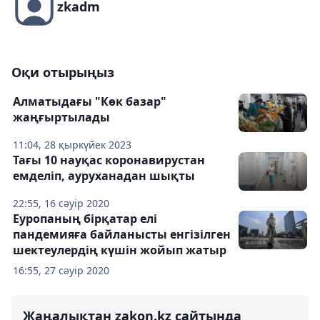
zkadm
Оқи отырыңыз
Алматыдағы "Көк базар"
жаңғыртылады
11:04, 28 қыркүйек 2023
Тағы 10 науқас коронавирустан
емделіп, ауруханадан шықты
22:55, 16 сәуір 2020
Еуропаның бірқатар елі
пандемияға байланысты енгізілген
шектеулердің күшін жойып жатыр
16:55, 27 сәуір 2020
Жаңалықтан zakon.kz сайтында