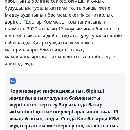
бабының 2-бөлігіне сәйкес, әкімшілік құқық
бұзушылық туралы хаттама толтырылды және
Медеу ауданының бас мемлекеттік санитарлық
дәрігері "Достар-Коммерц" компаниясының
қызметін 2020 жылдың 13 маусымынан бастап сот
шешімі шыққанға дейін тоқтата тұру туралы шешім
қабылдады. Қазіргі уақытта әкімшілік іс
материалдары Алматы қаласының
мамандандырылған әкімшілік сотына жіберілуге ​​
дайындалуда.
Коронавирус инфекциясының бірінші
жағдайы анықталуына байланысты
жүргізілген зерттеу барысында базар
әкімшілігі қызметкерлері арасынан тағы 19
жағдай анықталды. Сонда Көк базарда КВИ
жұқтырған қызметкерлерінің жалпы саны -