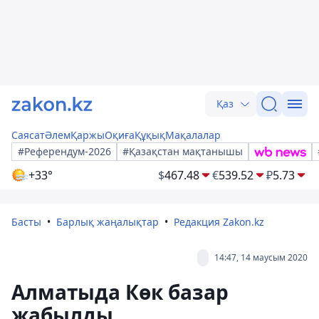
Қаз
Саясат
Әлем
Қаржы
Оқиға
Құқық
Мақалалар
#Референдум-2026
#Қазақстан мақтанышы
+33°
$
467.48
€
539.52
₽
5.73
Басты
Барлық жаңалықтар
Редакция Zakon.kz
14:47, 14 маусым 2020
Алматыда Көк базар
жабылды