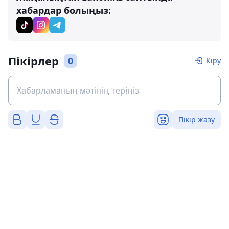
хабардар болыңыз:
Пікірлер
0
Кіру
Пікір жазу