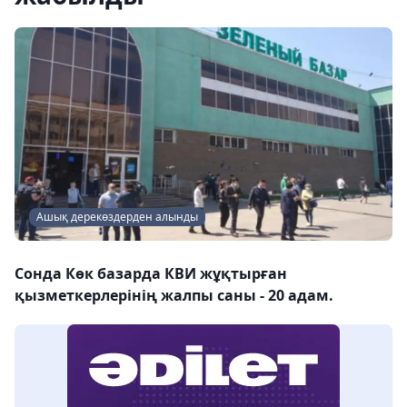
Ашық дерекөздерден алынды
Сонда Көк базарда КВИ жұқтырған
қызметкерлерінің жалпы саны - 20 адам.