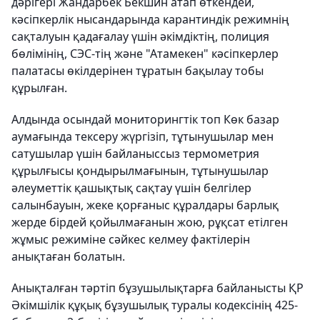
дәрігері Жандарбек Бекшин атап өткендей,
кәсіпкерлік нысандарында карантиндік режимнің
сақталуын қадағалау үшін әкімдіктің, полиция
бөлімінің, СЭС-тің және "Атамекен" кәсіпкерлер
палатасы өкілдерінен тұратын бақылау тобы
құрылған.
Алдында осындай мониторингтік топ Көк базар
аумағында тексеру жүргізіп, тұтынушылар мен
сатушылар үшін байланыссыз термометрия
құрылғысы қондырылмағынын, тұтынушылар
әлеуметтік қашықтық сақтау үшін белгілер
салынбауын, жеке қорғаныс құралдары барлық
жерде бірдей қойылмағанын жою, рұқсат етілген
жұмыс режиміне сәйкес келмеу фактілерін
анықтаған болатын.
Анықталған тәртіп бұзушылықтарға байланысты ҚР
Әкімшілік құқық бұзушылық туралы кодексінің 425-