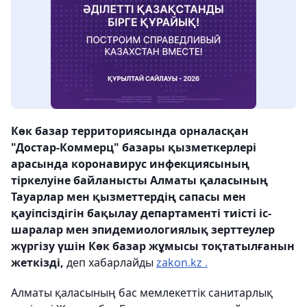
Көк базар территориясында орналасқан
"Достар-Коммерц" базары қызметкерлері
арасында коронавирус инфекциясының
тіркелуіне байланысты Алматы қаласының
Тауарлар мен қызметтердің сапасы мен
қауіпсіздігін бақылау департаменті тиісті іс-
шаралар мен эпидемиологиялық зерттеулер
жүргізу үшін Көк базар жұмысы тоқтатылғанын
жеткізді,
деп хабарлайды
zakon.kz .
Алматы қаласының бас мемлекеттік санитарлық