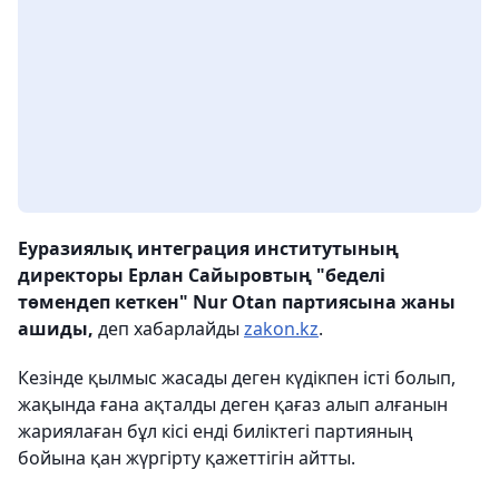
Еуразиялық интеграция институтының
директоры Ерлан Сайыровтың "беделі
төмендеп кеткен" Nur Otan партиясына жаны
ашиды,
деп хабарлайды
zakon.kz
.
Кезінде қылмыс жасады деген күдікпен істі болып,
жақында ғана ақталды деген қағаз алып алғанын
жариялаған бұл кісі енді биліктегі партияның
бойына қан жүргірту қажеттігін айтты.