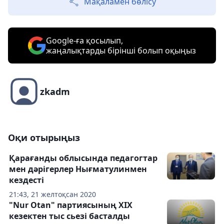
Мақаламен бөлісу
Google-ға қосылып,
жаңалықтарды бірінші болып оқыңыз
zkadm
Оқи отырыңыз
Қарағанды облысында педагогтар
мен дәрігерлер Нығматулинмен
кездесті
21:43, 21 желтоқсан 2020
"Nur Otan" партиясының XIX
кезектен тыс сьезі басталды