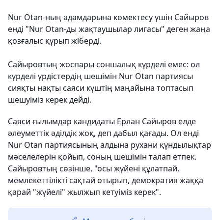
Nur Otan-ның адамдарына көмектесу үшін Сайыров
енді "Nur Otan-ды жақтаушылар лигасы" деген жаңа
қозғалыс құрып жіберді.
Сайыровтың жоспары соншалық күрделі емес: ол
күрделі үрдістердің шешімін Nur Otan партиясы
сияқты нақты саяси күштің маңайына топтасып
шешуіміз керек дейді.
Саяси ғылымдар кандидаты Ерлан Сайыров елде
әлеуметтік әділдік жоқ, деп дабыл қағады. Ол енді
Nur Otan партиясының алдына рухани құндылықтар
мәселелерін қойып, соның шешімін талап етпек.
Сайыровтың сөзінше, "осы жүйені құлатпай,
мемлекеттілікті сақтай отырып, демократия жаққа
қарай "жүйелі" жылжып кетуіміз керек".