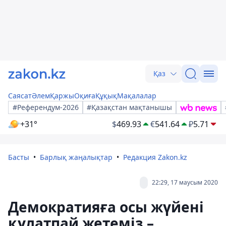
Қаз
Саясат
Әлем
Қаржы
Оқиға
Құқық
Мақалалар
#Референдум-2026
#Қазақстан мақтанышы
+31°
$
469.93
€
541.64
₽
5.71
Басты
Барлық жаңалықтар
Редакция Zakon.kz
22:29, 17 маусым 2020
Демократияға осы жүйені
құлатпай жетеміз –