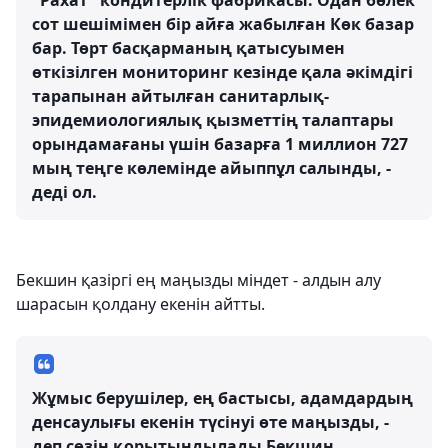
"Рахат" кондитерлік фабрикасы. Одан бөлек
сот шешімімен бір айға жабылған Көк базар
бар. Төрт басқарманың қатысуымен
өткізілген мониторинг кезінде қала әкімдігі
тарапынан айтылған санитарлық-
эпидемиологиялық қызметтің талаптары
орындамағаны үшін базарға 1 миллион 727
мың теңге көлемінде айыппұл салынды, -
деді ол.
Бекшин қазіргі ең маңызды міндет - алдын алу
шарасын қолдану екенін айтты.
Жұмыс берушілер, ең бастысы, адамдардың
денсаулығы екенін түсінуі өте маңызды, -
деп сөзін қорытындылады Бекшин.