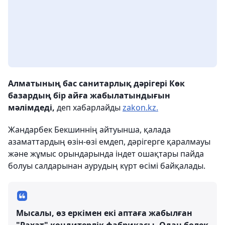
Алматының бас санитарлық дәрігері Көк
базардың бір айға жабылатындығын
мәлімдеді,
деп хабарлайды
zakon.kz.
Жандарбек Бекшиннің айтуынша, қалада
азаматтардың өзін-өзі емдеп, дәрігерге қаралмауы
және жұмыс орындарында індет ошақтары пайда
болуы салдарынан аурудың күрт өсімі байқалады.
Мысалы, өз еркімен екі аптаға жабылған