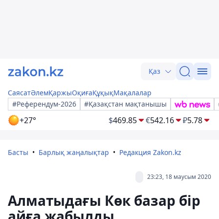
Қаз
Саясат
Әлем
Қаржы
Оқиға
Құқық
Мақалалар
#Референдум-2026
#Қазақстан мақтанышы
+27°
$
469.85
€
542.16
₽
5.78
Басты
Барлық жаңалықтар
Редакция Zakon.kz
23:23, 18 маусым 2020
Алматыдағы Көк базар бір
айға жабылды