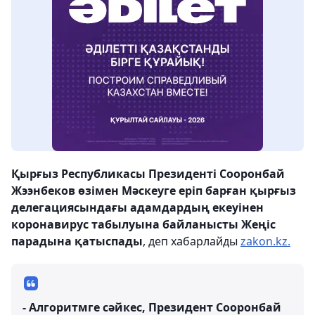
Қырғыз Республикасы Президенті Сооронбай
Жээнбеков өзімен Мәскеуге еріп барған қырғыз
делегациясындағы адамдардың екеуінен
коронавирус табылуына байланысты Жеңіс
парадына қатыспады
, деп хабарлайды
zakon.kz.
- Алгоритмге сәйкес, Президент Сооронбай