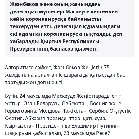
Жээнбеков және оның жанындағы
делегация мүшелері Мәскеуге келгеннен
кейін коронавирусқа байланысты
тексеруден өтті. Делегация құрамындағы
екі адамнан коронавирус анықталды, деп
хабарлады Қырғыз Республикасы
Президентінің баспасөз қызметі.
Алгоритмге сәйкес, Жээнбеков Жеңістің 75
жылдығына арналған іс-шараға да қатысудан бас
тартуды жөн деп шешті.
Бүгін, 24 маусымда Мәскеуде Жеңіс парады өтіп
жатыр. Оған Беларусь, Өзбекстан, Босния және
Герцеговина, Молдова, Тәжікстан, Сербия, Оңтүстік
Осетия, Абхазия президенттері қатысуда.
Қырғызстан Президенті де Владимир Путиннің
шақыруын қабыл алып, 23 маусымда Ресей