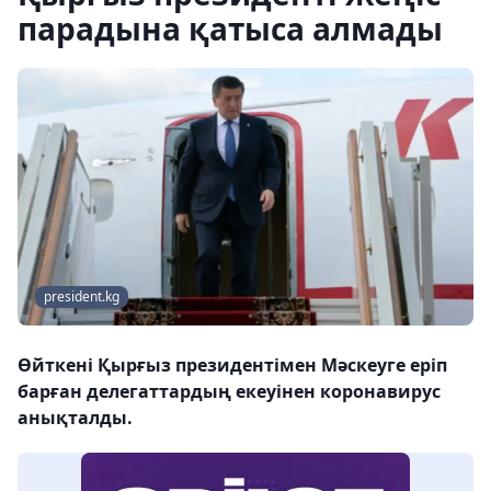
парадына қатыса алмады
president.kg
Өйткені Қырғыз президентімен Мәскеуге еріп
барған делегаттардың екеуінен коронавирус
анықталды.