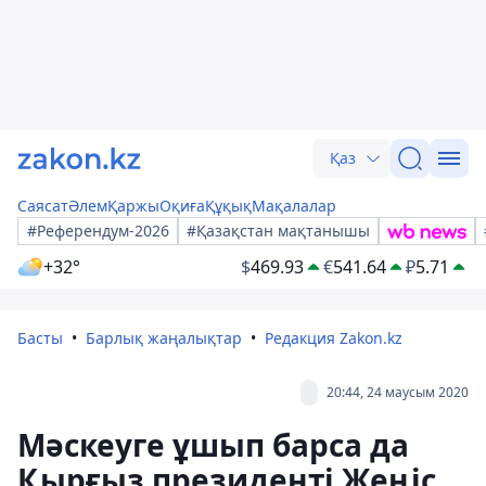
Қаз
Саясат
Әлем
Қаржы
Оқиға
Құқық
Мақалалар
#Референдум-2026
#Қазақстан мақтанышы
+32°
$
469.93
€
541.64
₽
5.71
Басты
Барлық жаңалықтар
Редакция Zakon.kz
20:44, 24 маусым 2020
Мәскеуге ұшып барса да
Қырғыз президенті Жеңіс