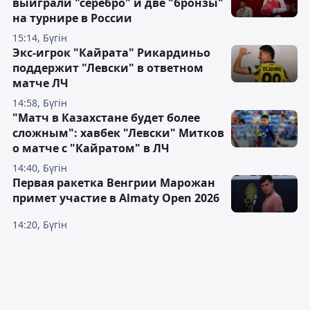
выиграли "серебро" и две "бронзы"
на турнире в России
15:14, Бүгін
Экс-игрок "Кайрата" Рикардиньо
поддержит "Левски" в ответном
матче ЛЧ
14:58, Бүгін
"Матч в Казахстане будет более
сложным": хавбек "Левски" Митков
о матче с "Кайратом" в ЛЧ
14:40, Бүгін
Первая ракетка Венгрии Марожан
примет участие в Almaty Open 2026
14:20, Бүгін