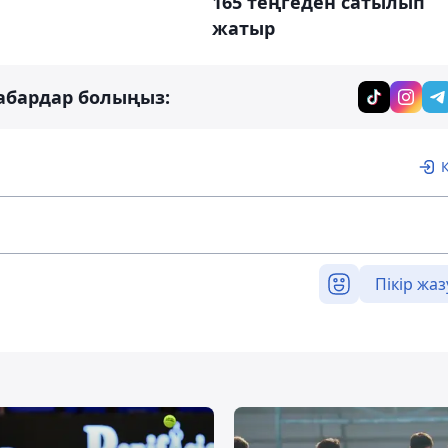
165 теңгеден сатылып
жатыр
абардар болыңыз:
Пікір жаз