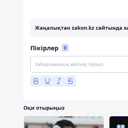
Жаңалықтан zakon.kz сайтында х
Пікірлер
0
Оқи отырыңыз