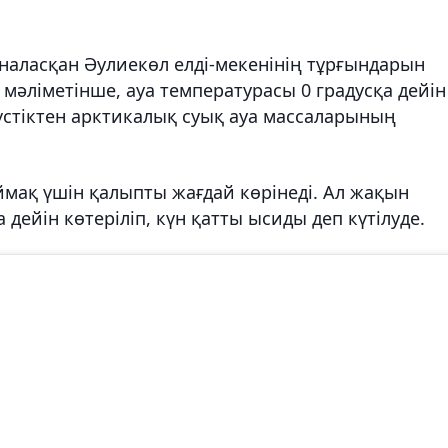
рналасқан Әулиекөл елді-мекенінің тұрғындарын
ң мәліметінше, ауа температурасы 0 градусқа дейін
үстіктен арктикалық суық ауа массаларының
мақ үшін қалыпты жағдай көрінеді. Ал жақын
 дейін көтеріліп, күн қатты ысиды деп күтілуде.