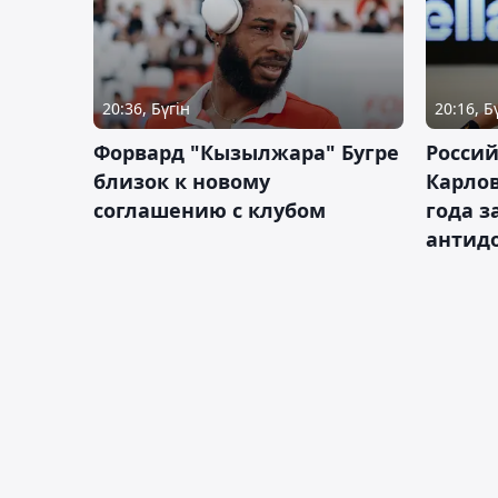
20:36, Бүгін
20:16, Б
Форвард "Кызылжара" Бугре
Россий
близок к новому
Карлов
соглашению с клубом
года з
антид