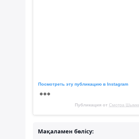
Посмотреть эту публикацию в Instagram
❄❄❄
Публикация от
Смотра Шымк
Мақаламен бөлісу: