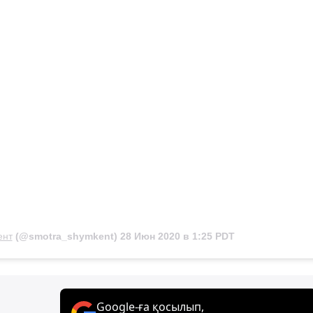
ент
(@smotra_shymkent)
28 Июн 2020 в 1:25 PDT
Google-ға қосылып,