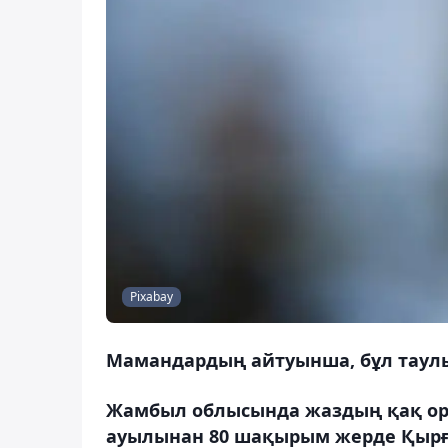
Pixabay
Мамандардың айтуынша, бұл таулы
Жамбыл облысында жаздың қақ орт
ауылынан 80 шақырым жерде Қырғы