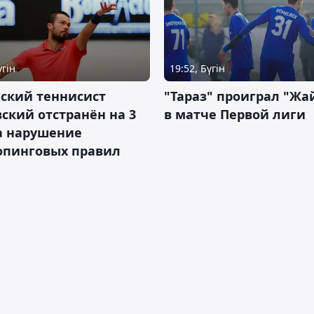
үгін
19:52, Бүгін
ский теннисист
"Тараз" проиграл "Жа
ский отстранён на 3
в матче Первой лиги
а нарушение
опинговых правил