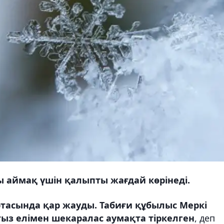
 аймақ үшін қалыпты жағдай көрінеді.
асында қар жауды. Табиғи құбылыс Меркі
з елімен шекаралас аумақта тіркелген
, деп