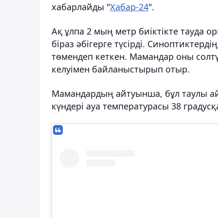
хабарлайды "
Хабар-24
".
Ақ ұлпа 2 мың метр биіктікте тауда о
біраз әбігерге түсірді. Синоптиктерді
төмендеп кеткен. Мамандар оны солт
келуімен байланыстырып отыр.
Мамандардың айтуынша, бұл таулы ай
күндері ауа температурасы 38 градусқа