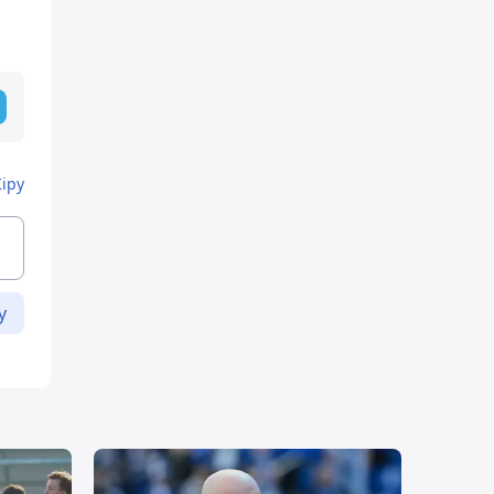
Кіру
у