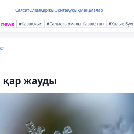
Саясат
Әлем
Қаржы
Оқиға
Құқық
Мақалалар
#Қазақмыс
#Салыстырмалы Қазақстан
#Халық бухг
kz
 қар жауды