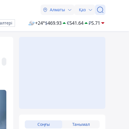
Алматы
Қаз
+24°
$
469.93
€
541.64
₽
5.71
алтері
Соңғы
Танымал