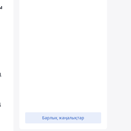
ы
ң
ң
Барлық жаңалықтар