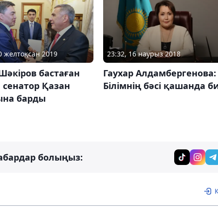
10 желтоқсан 2019
23:32, 16 наурыз 2018
Шәкіров бастаған
Гаухар Алдамбергенова:
п сенатор Қазан
Білімнің бәсі қашанда би
ына барды
абардар болыңыз: