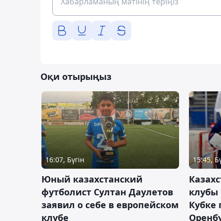
Оқи отырыңыз
16:07, Бүгін
15:45, Б
Юный казахстанский
Казах
футболист Султан Даулетов
клубы 
заявил о себе в европейском
Кубке 
клубе
Оренбу