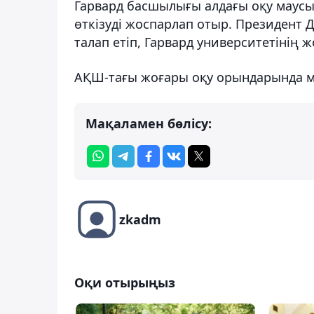
Гарвард басшылығы алдағы оқу маус
өткізуді жоспарлап отыр. Президент
талап етіп, Гарвард университетінің 
АҚШ-тағы жоғары оқу орындарында ми
Мақаламен бөлісу:
zkadm
Оқи отырыңыз