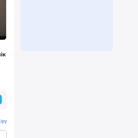
ік
Кіру