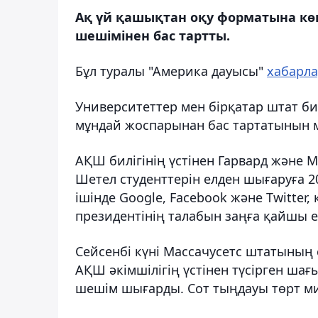
Ақ үй қашықтан оқу форматына кө
шешімінен бас тартты.
Бұл туралы "Америка дауысы"
хабарл
Университеттер мен бірқатар штат бил
мұндай жоспарынан бас тартатынын м
АҚШ билігінің үстінен Гарвард және 
Шетел студенттерін елден шығаруға 2
ішінде Google, Facebook және Twitter
президентінің талабын заңға қайшы ек
Сейсенбі күні Массачусетс штатының 
АҚШ әкімшілігің үстінен түсірген шағ
шешім шығарды. Сот тыңдауы төрт ми