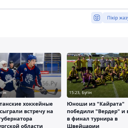
Пікір жаз
үгін
15:23, Бүгін
станские хоккейные
Юноши из "Кайрата"
сыграли встречу на
победили "Вердер" и
губернатора
в финал турнира в
ргской области
Швейцарии