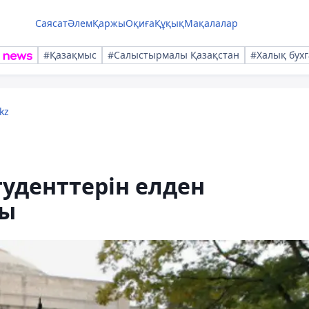
Саясат
Әлем
Қаржы
Оқиға
Құқық
Мақалалар
#Қазақмыс
#Салыстырмалы Қазақстан
#Халық бухг
kz
туденттерін елден
ды