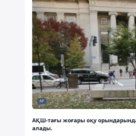
AP
АҚШ-тағы жоғары оқу орындарында
алады.