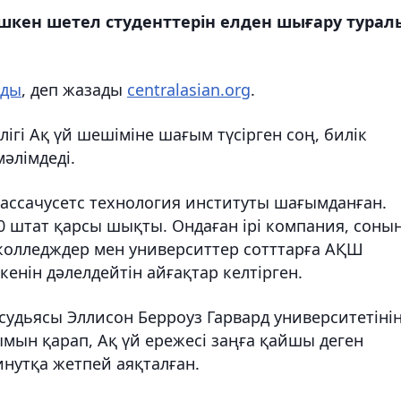
шкен шетел студенттерін елден шығару турал
ады
, деп жазады
centralasian.org
.
ігі Ақ үй шешіміне шағым түсірген соң, билік
әлімдеді.
Массачусетс технология институты шағымданған.
0 штат қарсы шықты. Ондаған ірі компания, соны
, колледждер мен университтер сотттарға АҚШ
енін дәлелдейтін айғақтар келтірген.
судьясы Эллисон Берроуз Гарвард университетіні
ымын қарап, Ақ үй ережесі заңға қайшы деген
нутқа жетпей аяқталған.