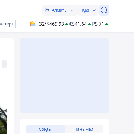
Алматы
Қаз
+32°
$
469.93
€
541.64
₽
5.71
алтері
Соңғы
Танымал