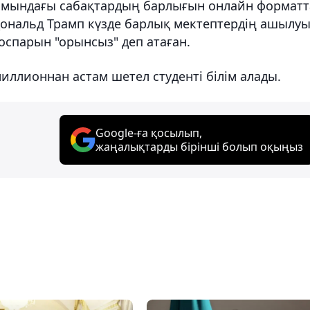
ымындағы сабақтардың барлығын онлайн форматт
 Дональд Трамп күзде барлық мектептердің ашылу
жоспарын "орынсыз" деп атаған.
ллионнан астам шетел студенті білім алады.
Google-ға қосылып,
жаңалықтарды бірінші болып оқыңыз