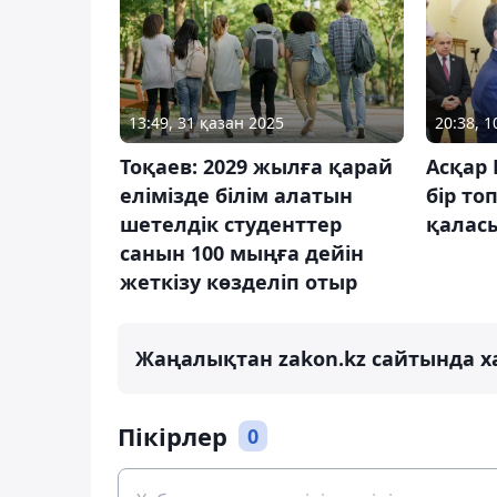
13:49, 31 қазан 2025
20:38, 
Тоқаев: 2029 жылға қарай
Асқар 
елімізде білім алатын
бір то
шетелдік студенттер
қалас
санын 100 мыңға дейін
жеткізу көзделіп отыр
Жаңалықтан zakon.kz сайтында х
Пікірлер
0