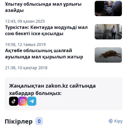
Ұлытау облысында мал ұрлығы
азайды
12:43, 09 қазан 2025
Түркістан: Кентауда модульдi мал
сою бекетi iске қосылды
19:58, 12 тамыз 2019
Ақтөбе облысының шалғай
ауылында мал қырылып жатыр
21:38, 10 қаңтар 2018
Жаңалықтан zakon.kz сайтында
хабардар болыңыз:
Пікірлер
0
Кіру