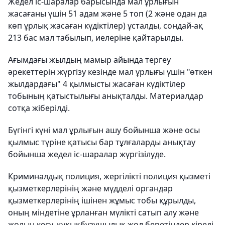
Жедел іс-шаралар барысында мал ұрлығын
жасағаны үшін 51 адам және 5 топ (2 және одан да
көп ұрлық жасаған күдіктілер) ұсталды, сондай-ақ
213 бас мал табылып, иелеріне қайтарылды.
Ағымдағы жылдың мамыр айында тергеу
әрекеттерін жүргізу кезінде мал ұрлығы үшін "өткен
жылдардағы" 4 қылмысты жасаған күдіктілер
тобының қатыстылығы анықталды. Материалдар
сотқа жіберілді.
Бүгінгі күні мал ұрлығын ашу бойынша және осы
қылмыс түріне қатысы бар тұлғаларды анықтау
бойынша жедел іс-шаралар жүргізілуде.
Криминалдық полиция, жергілікті полиция қызметі
қызметкерлерінің және мүдделі органдар
қызметкерлерінің ішінен жұмыс тобы құрылды,
оның міндетіне ұрланған мүлікті сатып алу және
жолын кесу, құқықбұзушылық жол беретіндер кіреді.