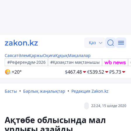
Қаз
Саясат
Әлем
Қаржы
Оқиға
Құқық
Мақалалар
#Референдум-2026
#Қазақстан мақтанышы
+20°
$
467.48
€
539.52
₽
5.73
Басты
Барлық жаңалықтар
Редакция Zakon.kz
22:24, 15 шілде 2020
Ақтөбе облысында мал
ұрлығы азайды