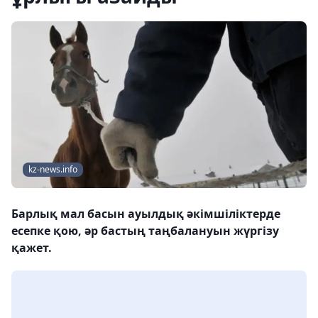
kz-news.info
Барлық мал басын ауылдық әкімшіліктерде
есепке қою, әр бастың таңбалануын жүргізу
қажет.