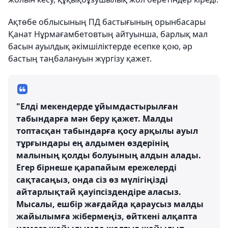
Ақтөбе облысының ПД бастығының орынбасары
Қанат Нұрмағамбетовтың айтуынша, барлық мал
басын ауылдық әкімшіліктерде есепке қою, әр
бастың таңбалануын жүргізу қажет.
"Елді мекендерде ұйымдастырылған
табындарға мән беру қажет. Малды
топтасқан табындарға қосу арқылы ауыл
тұрғындары ең алдымен өздерінің
малының қолды болуының алдын алады.
Егер бірнеше қарапайым ережелерді
сақтасаңыз, онда сіз өз мүлігіңізді
айтарлықтай қауіпсіздендіре аласыз.
Мысалы, ешбір жағдайда қараусыз малды
жайылымға жібермеңіз, өйткені алқапта