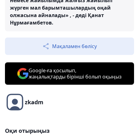
немесе жайылымда жалғыз жайылып
жүрген мал барымташылардың оңай
олжасына айналады» , - деді Қанат
Нұрмағамбетов.
Мақаламен бөлісу
Google-ға қосылып,
жаңалықтарды бірінші болып оқыңыз
zkadm
Оқи отырыңыз