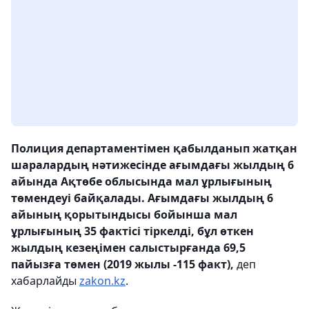
Полиция департаментімен қабылданып жатқан
шаралардың нәтижесінде ағымдағы жылдың 6
айында Ақтөбе облысында мал ұрлығының
төмендеуі байқалады. Ағымдағы жылдың 6
айының қорытындысы бойынша мал
ұрлығының 35 фактісі тіркелді, бұл өткен
жылдың кезеңімен салыстырғанда 69,5
пайызға төмен (2019 жылы -115 факт),
деп
хабарлайды
zakon.kz
.