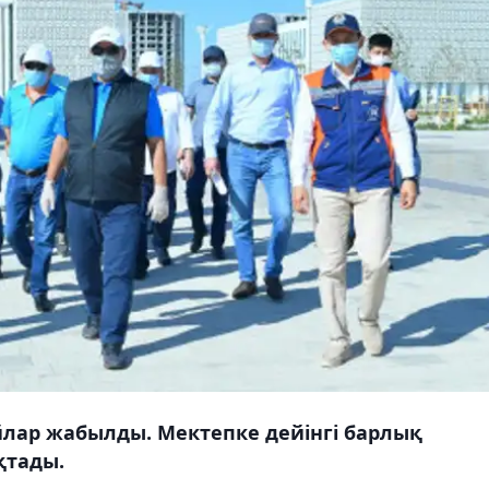
лар жабылды. Мектепке дейінгі барлық
қтады.