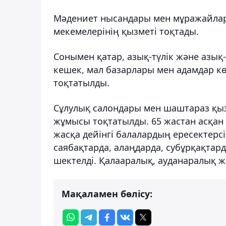
Мәдениет нысандары мен мұражайлар
мекемелерінің қызметі тоқтады.
Сонымен қатар, азық-түлік және азық-
кешек, мал базарлары мен адамдар 
тоқтатылды.
Сұлулық салондары мен шаштараз қыз
жұмысы тоқтатылды. 65 жастан асқан 
жасқа дейінгі балалардың ересектерсі
саябақтарда, алаңдарда, субұрқақтар
шектелді. Қалааралық, ауданаралық 
Мақаламен бөлісу: