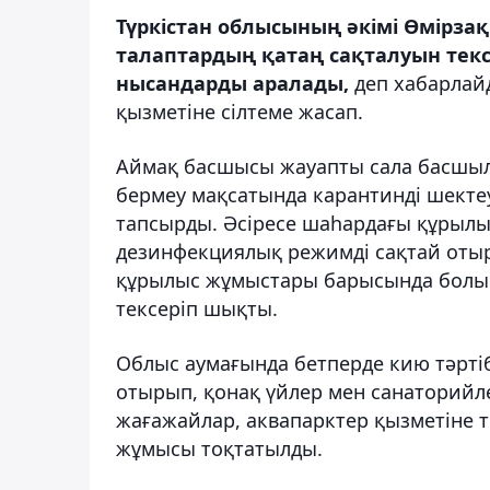
Түркістан облысының әкімі Өмірзақ
талаптардың қатаң сақталуын тексе
нысандарды аралады,
деп хабарла
қызметіне сілтеме жасап.
Аймақ басшысы жауапты сала басшы
бермеу мақсатында карантинді шекте
тапсырды. Әсіресе шаһардағы құрылы
дезинфекциялық режимді сақтай отыр
құрылыс жұмыстары барысында болып,
тексеріп шықты.
Облыс аумағында бетперде кию тәртіб
отырып, қонақ үйлер мен санаторийле
жағажайлар, аквапарктер қызметіне 
жұмысы тоқтатылды.