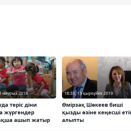
15 наурыз 2018
18:33, 13 қыркүйек 2019
да теріс діни
Өмірзақ Шөкеев биші
а жүргендер
қызды өзіне кеңесші еті
ақша ашып жатыр
алыпты