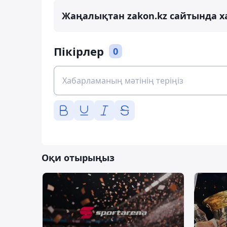
Жаңалықтан zakon.kz сайтында х
Пікірлер
0
Оқи отырыңыз