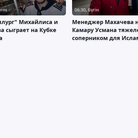
үгін
06:30, Бүгін
ллург" Михайлиса и
Менеджер Махачева 
а сыграет на Кубке
Камару Усмана тяже
а
соперником для Исла