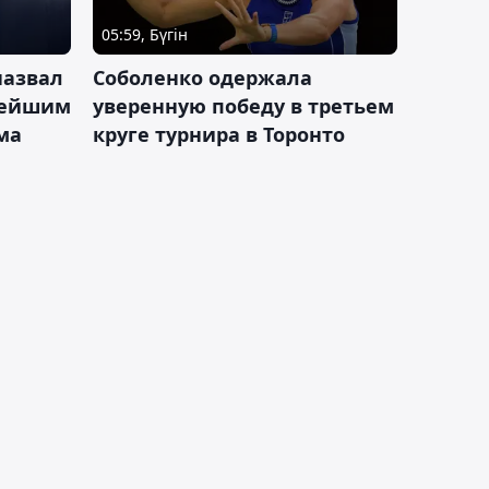
05:59, Бүгін
назвал
Соболенко одержала
лейшим
уверенную победу в третьем
ма
круге турнира в Торонто