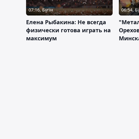
07:16, Бүгін
06:54, Б
Елена Рыбакина: Не всегда
"Мета
физически готова играть на
Орехов
максимум
Минск