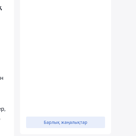
қ
ын
р,
ң
Барлық жаңалықтар