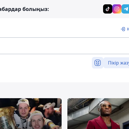
абардар болыңыз:
Пікір жаз