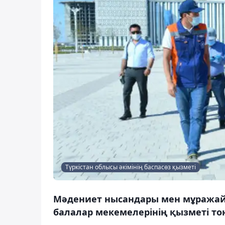
Түркістан облысы әкімінің баспасөз қызметі
Мәдениет нысандары мен мұражай
балалар мекемелерінің қызметі то