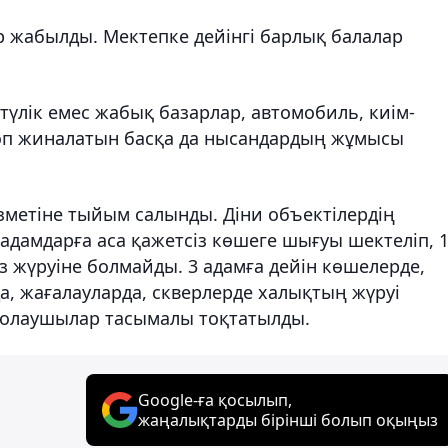
 жабылды. Мектепке дейінгі барлық балалар
түлік емес жабық базарлар, автомобиль, киім-
көп жиналатын басқа да нысандардың жұмысы
метіне тыйым салынды. Діни объектілердің
адамдарға аса қажетсіз көшеге шығуы шектеліп, 
з жүруіне болмайды. 3 адамға дейін көшелерде,
да, жағалауларда, скверлерде халықтың жүруі
жолаушылар тасымалы тоқтатылды.
Google-ға қосылып,
жаңалықтарды бірінші болып оқыңыз