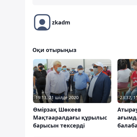
zkadm
Оқи отырыңыз
19:13, 21 шілде 2020
23:37, 
Өмірзақ Шөкеев
Атырау
Мақтааралдағы құрылыс
ағымд
барысын тексерді
балаб