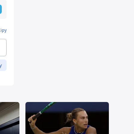
Кіру
у