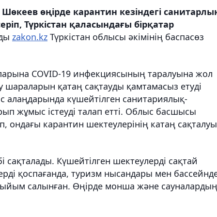
 Шөкеев өңірде карантин кезіндегі санитарлы
ріп, Түркістан қаласындағы бірқатар
йды
zakon.kz
Түркістан облысы әкімінің баспасөз
ларына COVID-19 инфекциясының таралуына жол
у шараларын қатаң сақтауды қамтамасыз етуді
с алаңдарында күшейтілген санитариялық-
ып жұмыс істеуді талап етті. Облыс басшысы
 ондағы карантин шектеулерінің катаң сақталу
і сақталады. Күшейтілген шектеулерді сақтай
рді қоспағанда, туризм нысандары мен бассейнде
тыйым салынған. Өңірде монша және сауналарды