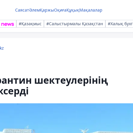
Саясат
Әлем
Қаржы
Оқиға
Құқық
Мақалалар
#Қазақмыс
#Салыстырмалы Қазақстан
#Халық бухг
kz
рантин шектеулерінің
ксерді