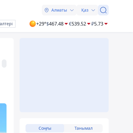
Алматы
Қаз
+29°
$
467.48
€
539.52
₽
5.73
алтері
Соңғы
Танымал