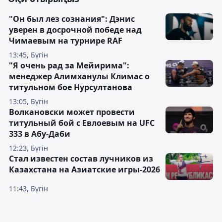
"Он был лез сознания": Дэнис
уверен в досрочной победе над
Чимаевым на турнире RAF
13:45, Бүгін
"Я очень рад за Мейирима":
менеджер Алимханулы Климас о
титульном бое Нурсултанова
13:05, Бүгін
Волкановски может провести
титульный бой с Евлоевым на UFC
333 в Абу-Даби
12:23, Бүгін
Стал известен состав лучников из
Казахстана на Азиатские игры-2026
11:43, Бүгін