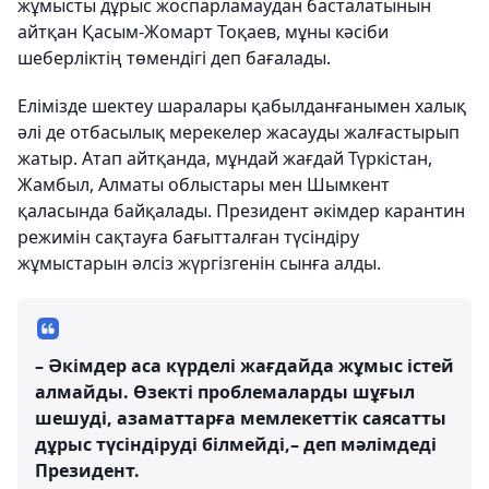
жұмысты дұрыс жоспарламаудан басталатынын
айтқан Қасым-Жомарт Тоқаев, мұны кәсіби
шеберліктің төмендігі деп бағалады.
Елімізде шектеу шаралары қабылданғанымен халық
әлі де отбасылық мерекелер жасауды жалғастырып
жатыр. Атап айтқанда, мұндай жағдай Түркістан,
Жамбыл, Алматы облыстары мен Шымкент
қаласында байқалады. Президент әкімдер карантин
режимін сақтауға бағытталған түсіндіру
жұмыстарын әлсіз жүргізгенін сынға алды.
– Әкімдер аса күрделі жағдайда жұмыс істей
алмайды. Өзекті проблемаларды шұғыл
шешуді, азаматтарға мемлекеттік саясатты
дұрыс түсіндіруді білмейді,– деп мәлімдеді
Президент.