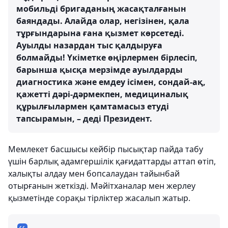
мобильді бригаданың жасақталғанын
баяндады. Алайда олар, негізінен, қала
тұрғындарына ғана қызмет көрсетеді.
Ауылды назардан тыс қалдыруға
болмайды! Үкіметке өңірлермен бірлесіп,
барынша қысқа мерзімде ауылдарды
диагностика және емдеу ісімен, сондай-ақ,
қажетті дәрі-дәрмекпен, медициналық
құрылғылармен қамтамасыз етуді
тапсырамын, – деді Президент.
Мемлекет басшысы кейбір пысықтар пайда табу
үшін барлық адамгершілік қағидаттарды аттап өтіп,
халықты алдау мен бопсалаудан тайынбай
отырғанын жеткізді. Мәйітханалар мен жерлеу
қызметінде сорақы тірліктер жасалып жатыр.