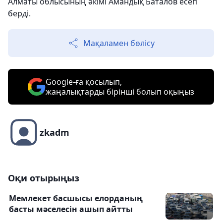
Алматы облысының әкімі Амандық Баталов есеп
берді.
Мақаламен бөлісу
Google-ға қосылып,
жаңалықтарды бірінші болып оқыңыз
zkadm
Оқи отырыңыз
Мемлекет басшысы елорданың
басты мәселесін ашып айтты