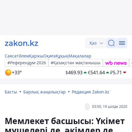
Қаз
Саясат
Әлем
Қаржы
Оқиға
Құқық
Мақалалар
#Референдум-2026
#Қазақстан мақтанышы
+33°
$
469.93
€
541.64
₽
5.71
Басты
Барлық жаңалықтар
Редакция Zakon.kz
03:50, 19 шілде 2020
Мемлекет басшысы: Үкімет
мүшелері де, әкімдер де