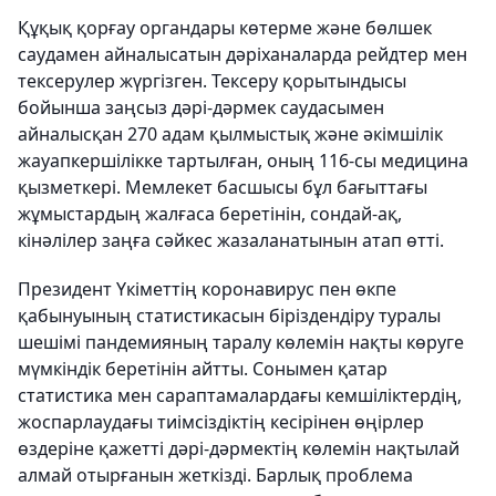
Құқық қорғау органдары көтерме және бөлшек
саудамен айналысатын дәріханаларда рейдтер мен
тексерулер жүргізген. Тексеру қорытындысы
бойынша заңсыз дәрі-дәрмек саудасымен
айналысқан 270 адам қылмыстық және әкімшілік
жауапкершілікке тартылған, оның 116-сы медицина
қызметкері. Мемлекет басшысы бұл бағыттағы
жұмыстардың жалғаса беретінін, сондай-ақ,
кінәлілер заңға сәйкес жазаланатынын атап өтті.
Президент Үкіметтің коронавирус пен өкпе
қабынуының статистикасын біріздендіру туралы
шешімі пандемияның таралу көлемін нақты көруге
мүмкіндік беретінін айтты. Сонымен қатар
статистика мен сараптамалардағы кемшіліктердің,
жоспарлаудағы тиімсіздіктің кесірінен өңірлер
өздеріне қажетті дәрі-дәрмектің көлемін нақтылай
алмай отырғанын жеткізді. Барлық проблема