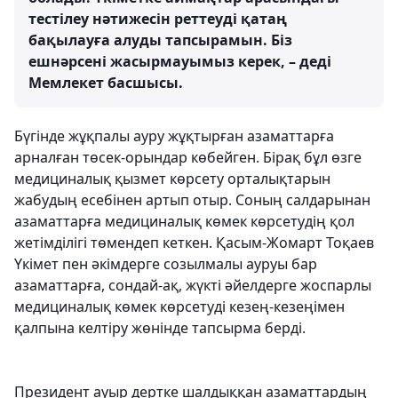
тестілеу нәтижесін реттеуді қатаң
бақылауға алуды тапсырамын. Біз
ешнәрсені жасырмауымыз керек, – деді
Мемлекет басшысы.
Бүгінде жұқпалы ауру жұқтырған азаматтарға
арналған төсек-орындар көбейген. Бірақ бұл өзге
медициналық қызмет көрсету орталықтарын
жабудың есебінен артып отыр. Соның салдарынан
азаматтарға медициналық көмек көрсетудің қол
жетімділігі төмендеп кеткен. Қасым-Жомарт Тоқаев
Үкімет пен әкімдерге созылмалы ауруы бар
азаматтарға, сондай-ақ, жүкті әйелдерге жоспарлы
медициналық көмек көрсетуді кезең-кезеңімен
қалпына келтіру жөнінде тапсырма берді.
Президент ауыр дертке шалдыққан азаматтардың