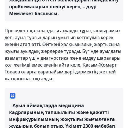
проблемаларын шешуі керек, – деді
Мемлекет басшысы.
Президент қалалардағы ахуалды тұрақтандырамыз
деп, ауыл тұрғындарын ұмытып кетпеуіміз керек
екенін атап өтті. Өйткені халқымыздың жартысына
жуығы ауылдық жерлерде тұрады. Бүгінде ауылдағы
азаматтар үшін диагностика және емдеу шаралары
қол жетімді емес екенін айта келе, Қасым-Жомарт
Тоқаев оларға қарапайым дәрі-дәрмектің жетпей
жатқанына тоқталды.
– Ауыл-аймақтарда медицина
кадрларының тапшылығы және қажетті
инфрақұрылымның жоқтығы жығылғанға
жұдырық болып отыр. Үкімет 2300 әмбебап