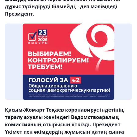
дұрыс түсіндіруді білмейді,– деп мәлімдеді
Президент.
Қасым-Жомарт Тоқаев коронавирус індетінің
таралу ахуалы жөніндегі Ведомствоаралық
комиссияның отырысын өткізді. Президент
Үкімет пен әкімдердің жұмысын қатаң сынға