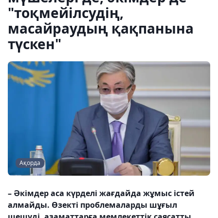
"тоқмейілсудің,
масайраудың қақпанына
түскен"
Ақорда
– Әкімдер аса күрделі жағдайда жұмыс істей
алмайды. Өзекті проблемаларды шұғыл
шешуді, азаматтарға мемлекеттік саясатты