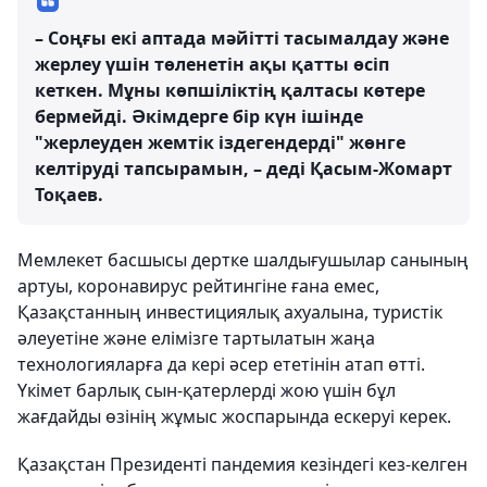
– Соңғы екі аптада мәйітті тасымалдау және
жерлеу үшін төленетін ақы қатты өсіп
кеткен. Мұны көпшіліктің қалтасы көтере
бермейді. Әкімдерге бір күн ішінде
"жерлеуден жемтік іздегендерді" жөнге
келтіруді тапсырамын, – деді Қасым-Жомарт
Тоқаев.
Мемлекет басшысы дертке шалдығушылар санының
артуы, коронавирус рейтингіне ғана емес,
Қазақстанның инвестициялық ахуалына, туристік
әлеуетіне және елімізге тартылатын жаңа
технологияларға да кері әсер ететінін атап өтті.
Үкімет барлық сын-қатерлерді жою үшін бұл
жағдайды өзінің жұмыс жоспарында ескеруі керек.
Қазақстан Президенті пандемия кезіндегі кез-келген