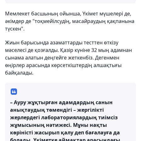
Мемлекет басшының ойынша, Үкімет мүшелері де,
әкімдер де "тоқмейілсудің, масайраудың қақпанына
түскен".
Жиын барысында азаматтарды тесттен өткізу
мәселесі де қозғалды. Қазір күніне 32 мың адамнан
сынама алатын деңгейге жеткенбіз. Дегенмен
өңірлер арасында көрсеткіштердің алшақтығы
байқалады.
– Ауру жұқтырған адамдардың санын
анықтаудың төмендігі – жергілікті
жерлердегі лабораториялардың тиімсіз
жұмысының нәтижесі. Мұны нақты
көріністі жасырып қалу деп бағалауға да
болады. Үкіметке аймақтар арасындағы