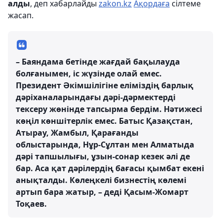
алды
, деп хабарлайды
zakon.kz
Ақордаға
сілтеме
жасап.
– Баяндама бетінде жағдай бақылауда
болғанымен, іс жүзінде олай емес.
Президент Әкімшілігіне еліміздің барлық
дәріханаларындағы дәрі-дәрмектерді
тексеру жөнінде тапсырма бердім. Нәтижесі
көңіл көншітерлік емес. Батыс Қазақстан,
Атырау, Жамбыл, Қарағанды
облыстарында, Нұр-Сұлтан мен Алматыда
дәрі тапшылығы, ұзын-сонар кезек әлі де
бар. Аса қат дәрілердің бағасы қымбат екені
анықталды. Көлеңкелі бизнестің көлемі
артып бара жатыр, – деді Қасым-Жомарт
Тоқаев.