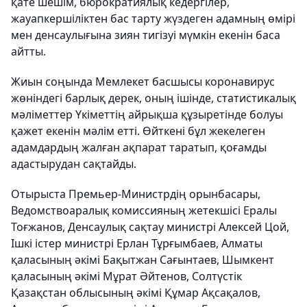
қате шешім, бюрократиялық кедергілер,
жауапкершіліктен бас тарту жүздеген адамның өмірі
мен денсаулығына зиян тигізуі мүмкін екенін баса
айтты.
Жиын соңында Мемлекет басшысы коронавирус
жөніндегі барлық дерек, оның ішінде, статистикалық
мәліметтер Үкіметтің айрықша құзыретінде болуы
қажет екенін мәлім етті. Өйткені бұл жекелеген
адамдардың жалған ақпарат таратып, қоғамды
адастырудан сақтайды.
Отырыста Премьер-Министрдің орынбасары,
Ведомствоаралық комиссияның жетекшісі Ералы
Тоғжанов, Денсаулық сақтау министрі Алексей Цой,
Ішкі істер министрі Ерлан Тұрғымбаев, Алматы
қаласының әкімі Бақытжан Сағынтаев, Шымкент
қаласының әкімі Мұрат Әйтенов, Солтүстік
Қазақстан облысының әкімі Құмар Ақсақалов,