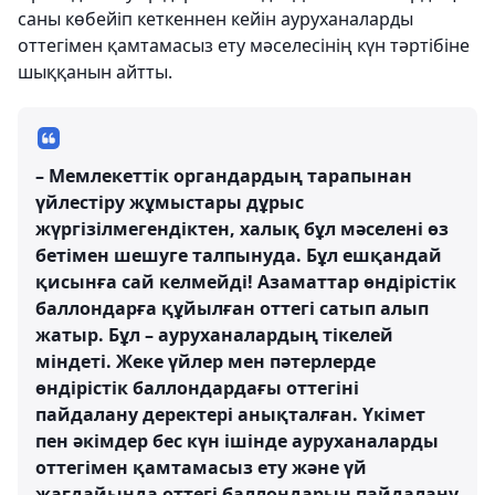
саны көбейіп кеткеннен кейін ауруханаларды
оттегімен қамтамасыз ету мәселесінің күн тәртібіне
шыққанын айтты.
– Мемлекеттік органдардың тарапынан
үйлестіру жұмыстары дұрыс
жүргізілмегендіктен, халық бұл мәселені өз
бетімен шешуге талпынуда. Бұл ешқандай
қисынға сай келмейді! Азаматтар өндірістік
баллондарға құйылған оттегі сатып алып
жатыр. Бұл – ауруханалардың тікелей
міндеті. Жеке үйлер мен пәтерлерде
өндірістік баллондардағы оттегіні
пайдалану деректері анықталған. Үкімет
пен әкімдер бес күн ішінде ауруханаларды
оттегімен қамтамасыз ету және үй
жағдайында оттегі баллондарын пайдалану