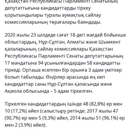
Қазақстан Республикасы Парламенті Сенатының
депутаттығына кандидаттарды тіркеу
қорытындылары туралы аумақтық сайлау
комиссияларының төрағалары баяндады.
2020 жылы 23 шілдеде сағат 18-дегі жағдай бойынша
облыстардың, Нұр-Сұлтан, Алматы және Шымкент
қалаларының сайлау комиссиялары Қазақстан
Республикасы Парламенті Сенаты депутаттарының
17 мандатына 94 ұсынылғандардан 58 кандидатты
тіркеді. Орташа есеппен бір орынға 3 адам үміткер
болып табылады. Өңірлер арасында ең көп
кандидаттар саны Нұр-Сұлтан қаласында және
Ақмола облысында – 5 адам тіркелген.
Тіркелген кандидаттардың ішінде 48 (82,8%) ер мен
10 (17,2%) әйел (салыстыру ретінде: 2017 жылы 47
(90,7%) ер мен 5 (9,3%) әйел, 2014 жылы 51 (96,1%) ер
мен 2 (3.9%) әйел).