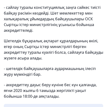
- сайлау туралы конституциялық заңға сәйкес тиісті
байқау рәсімін көздейді. Шет мемлекеттер мен
халықаралық ұйымдардың байқаушылары ОСК
Сыртқы істер министрлігінің ұсынысы бойынша
аккредиттеледі.
Шетелдік бұқаралық ақпарат құралдарының өкілі,
егер оның Сыртқы істер министрлігі берген
аккредиттеу туралы куәлігі болса, сайлауға байқауды
жүзеге асыра алады.
- шетелдік байқаушыларға аудармашының ілесіп
жүру мүмкіндігі бар.
- аккредиттеу дауыс беру күніне бес күн қалғанда,
яғни 2020 жылғы 6 тамызда жергілікті уақыт
бойынша 18:00-де аяқталады.