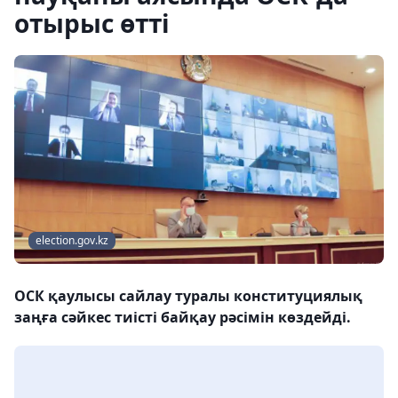
отырыс өтті
election.gov.kz
ОСК қаулысы сайлау туралы конституциялық
заңға сәйкес тиісті байқау рәсімін көздейді.