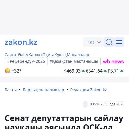
Қаз
Саясат
Әлем
Қаржы
Оқиға
Құқық
Мақалалар
#Референдум-2026
#Қазақстан мақтанышы
+32°
$
469.93
€
541.64
₽
5.71
Басты
Барлық жаңалықтар
Редакция Zakon.kz
03:24, 25 шілде 2020
Сенат депутаттарын сайлау
науқаны аясында ОСК-да