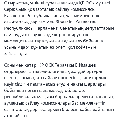
Отырыстың үшінші сұрағы аясында ҚР ОСК мүшесі
Серік Сыдықов Орталық сайлау комиссиясы
Қазақстан Республикасының Бас мемлекеттік
санитарлық дәрігерімен бірлесіп "Қазақстан
Республикасы Парламенті Сенатының депутаттарын
сайлауды өткізу кезінде коронавирустық
инфекцияның таралуының алдын алу бойынша
Ұсынымдар" құжатын әзірлеп, қол қойғанын
хабарлады.
Сонымен қатар, ҚР ОСК Төрағасы Б.Имашев
өңірлердегі эпидемиологиялық жағдай әртүрлі
екенін, сондықтан сайлау процесінің санитарлық
қауіпсіздігін қамтамасыз етудің нақты шаралары
бойынша негізгі шешімдерді областар,
республикалық маңызы бар қалалар мен астананың
аумақтық сайлау комиссиялары Бас мемлекеттік
санитарлық дәрігерлермен бірлесіп қабылдайтынын
атап айтты.