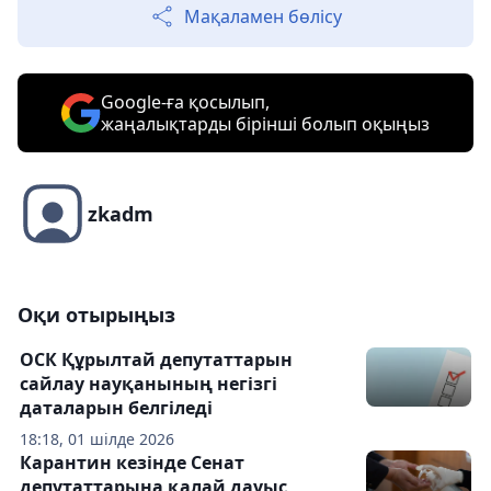
Мақаламен бөлісу
Google-ға қосылып,
жаңалықтарды бірінші болып оқыңыз
zkadm
Оқи отырыңыз
ОСК Құрылтай депутаттарын
сайлау науқанының негізгі
даталарын белгіледі
18:18, 01 шілде 2026
Карантин кезінде Сенат
депутаттарына қалай дауыс