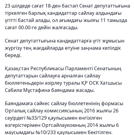
23 шілдеде сағат 18-ден бастап Сенат депутаттығына
тіркелген барлық кандидаттар сайлау алдындағы
үгітті бастай алады, ол ағымдағы жылғы 11 тамызда
сағат 00.00-ге дейін жалғасады.
Сенат депутаттығына кандидаттарға үгіт жұмысын
жүргізу тең жағдайларда өтуіне заңнама кепілдік
береді.
Қазақстан Республикасы Парламенті Сенатының
депутаттарын сайлауға арналған сайлау
бюллетеньдерін әзірлеу туралы ҚР ОСК Хатшысы
Сабила Мұстафина баяндама жасады.
Баяндамаға сәйкес сайлау бюллетенінің формасы
Орталық сайлау комиссиясының 2016 жылғы 26
сәуірдегі №33/129 қаулысымен енгізілген
өзгерістерімен Ортсайлаукомның 2014 жылғы 6
маусымдағы №10/233 қаулысымен бекітілген.