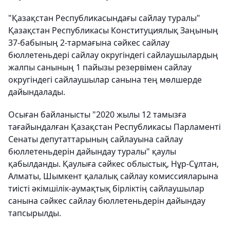
"Қазақстан Республикасындағы сайлау туралы"
Қазақстан Республикасы Конституциялық Заңының
37-бабының 2-тармағына сәйкес сайлау
бюллетеньдері сайлау округіндегі сайлаушылардың
жалпы санының 1 пайызы резервімен сайлау
округіндегі сайлаушылар санына тең мөлшерде
дайындалады.
Осыған байланысты "2020 жылы 12 тамызға
тағайындалған Қазақстан Республикасы Парламенті
Сенаты депутаттарының сайлауына сайлау
бюллетеньдерін дайындау туралы" қаулы
қабылданды. Қаулыға сәйкес облыстық, Нұр-Сұлтан,
Алматы, Шымкент қалалық сайлау комиссияларына
тиісті әкімшілік-аумақтық бірліктің сайлаушылар
санына сәйкес сайлау бюллетеньдерін дайындау
тапсырылды.