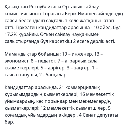
Қазақстан Республикасы Орталық сайлау
комиссиясының Төрағасы Берік Имашев әйелдердің
саяси белсенділігі сақталып келе жатқанын атап
өтті. Тіркелген кандидаттар арасында - 10 әйел, бұл
17,2% құрайды. Өткен сайлау науқанымен
салыстырғанда бұл көрсеткіш 2 есеге дерлік өсті.
Мамандықтар бойынша: 19 – инженер, 13 –
экономист, 8 – педагог, 7 – аграрлық сала
қызметкерлері, 5 – дәрігер, 3 – заңгер, 1 –
саясаттанушы, 2 - басқалар.
Кандидаттар арасында, 21 коммерциялық
құрылымдардың қызметкерлері; 16 мемлекеттік
ұйымдардың, кәсіпорындар мен мекемелердің
қызметкерлері; 12 мемлекеттік қызметшілер, 5
қоғамдық ұйымдардың өкілдері, 4 Сенат депутаты
бар.