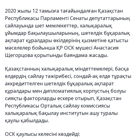
2020 жылы 12 тамызға тағайындалған Қазақстан
Республикасы Парламенті Сенаты депутаттарының
сайлауында шет мемлекеттер, халықаралық
ұйымдар бақылаушыларының, шетелдік бұқаралық
ақпарат құралдары өкілдерінің қызметіне қатысты
мәселелер бойынша ҚР ОСК мүшесі Анастасия
Щегорцова қорытынды баяндама жасады.
Қазақстанның халықаралық міндеттемелері, басқа
елдердің сайлау тәжірибесі, сондай-ақ елде тұрақты
аккредиттелген шетелдік бұқаралық ақпарат
құралдары мен дипломатиялық корпустың болуы
сияқты факторларды ескере отырып, Қазақстан
Республикасы Орталық сайлау комиссиясы
халықаралық бақылау институтын ашу туралы
қаулы қабылдады.
ОСК қаулысы келесіні көздейді: