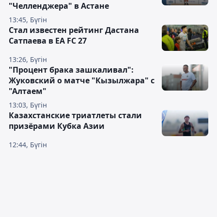
"Челленджера" в Астане
13:45, Бүгін
Стал известен рейтинг Дастана
Сатпаева в EA FC 27
13:26, Бүгін
"Процент брака зашкаливал":
Жуковский о матче "Кызылжара" с
"Алтаем"
13:03, Бүгін
Казахстанские триатлеты стали
призёрами Кубка Азии
12:44, Бүгін