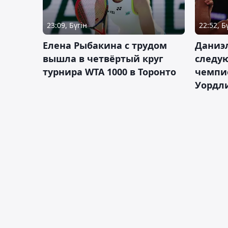
23:09, Бүгін
22:52, Б
Елена Рыбакина с трудом
Даниэ
вышла в четвёртый круг
следую
турнира WTA 1000 в Торонто
чемпио
Уордл