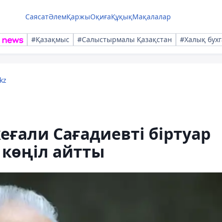
Саясат
Әлем
Қаржы
Оқиға
Құқық
Мақалалар
#Қазақмыс
#Салыстырмалы Қазақстан
#Халық бухг
kz
ғали Сағадиевті біртуар
 көңіл айтты