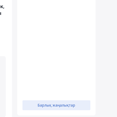
к,
ы
а
Барлық жаңалықтар