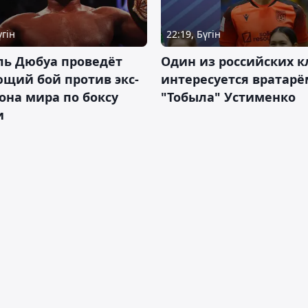
үгін
22:19, Бүгін
ль Дюбуа проведёт
Один из российских к
щий бой против экс-
интересуется вратарё
на мира по боксу
"Тобыла" Устименко
и