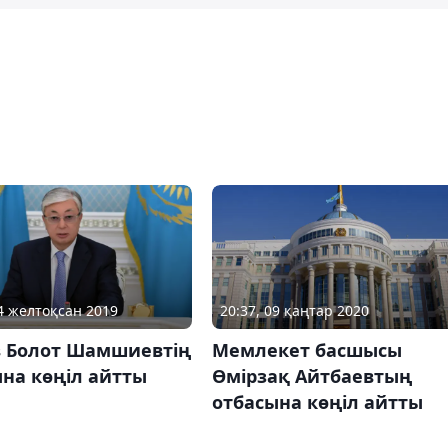
24 желтоқсан 2019
20:37, 09 қаңтар 2020
в Болот Шамшиевтің
Мемлекет басшысы
на көңіл айтты
Өмірзақ Айтбаевтың
отбасына көңіл айтты