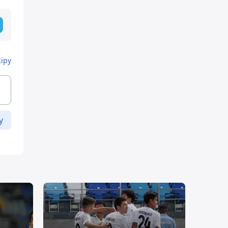
Кіру
у