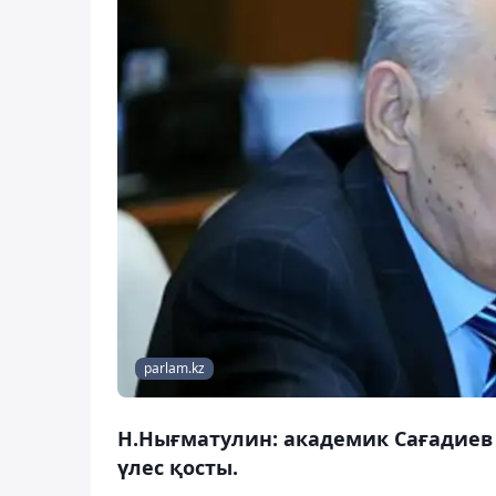
parlam.kz
Н.Нығматулин: академик Сағадиев
үлес қосты.