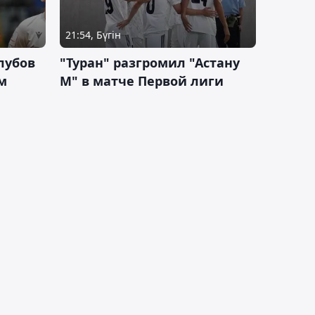
21:54, Бүгін
лубов
"Туран" разгромил "Астану
м
М" в матче Первой лиги