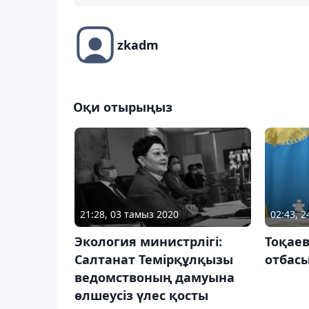
zkadm
Оқи отырыңыз
21:28, 03 тамыз 2020
02:43, 
Экология министрлігі:
Тоқае
Салтанат Темірқұлқызы
отбасы
ведомствоның дамуына
өлшеусіз үлес қосты