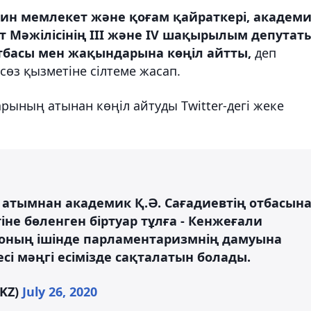
ин мемлекет және қоғам қайраткері, академи
 Мәжілісінің III және IV шақырылым депутат
тбасы мен жақындарына көңіл айтты,
деп
сөз қызметіне сілтеме жасап.
рының атынан көңіл айтуды Twitter-дегі жеке
 атымнан академик Қ.Ә. Сағадиевтің отбасын
не бөленген біртуар тұлға - Кенжеғали
 оның ішінде парламентаризмнің дамуына
сі мәңгі есімізде сақталатын болады.
nKZ)
July 26, 2020