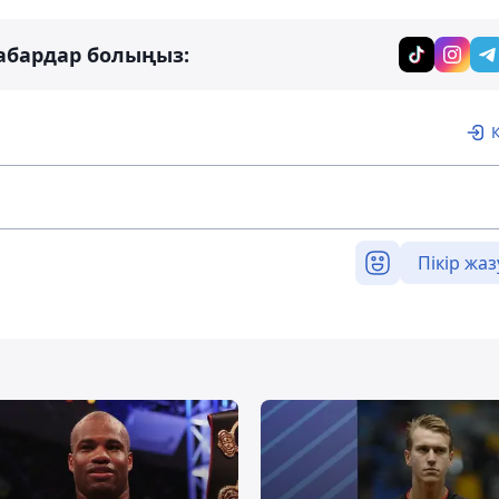
абардар болыңыз:
Пікір жаз