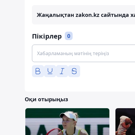
Жаңалықтан zakon.kz сайтында х
Пікірлер
0
Оқи отырыңыз