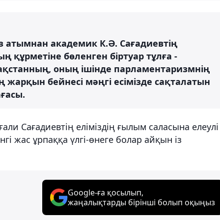
з атымнан академик К.Ә. Сағадиевтің
ң құрметіне бөленген біртуар тұлға -
ақстанның, оның ішінде парламентаризмнің
 жарқын бейнесі мәңгі есімізде сақталатын
ағасы.
али Сағадиевтің еліміздің ғылым саласына елеулі
нгі жас ұрпаққа үлгі-өнеге болар айқын із
Google-ға қосылып,
жаңалықтарды бірінші болып оқыңыз