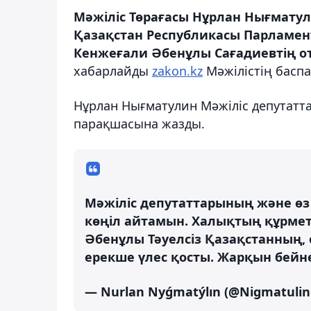
Мәжіліс Төрағасы Нұрлан Нығматул
Қазақстан Республикасы Парламент
Кенжеғали Әбенұлы Сағадиевтің о
хабарлайды
zakon.kz
Мәжілістің баспа
Нұрлан Нығматулин Мәжіліс депутатта
парақшасына жазды.
Мәжіліс депутаттарының және өз
көңіл айтамын. Халықтың құрметі
Әбенұлы Тәуелсіз Қазақстанның,
ерекше үлес қосты. Жарқын бейне
— Nurlan Nyǵmatýlın (@Nigmatuli