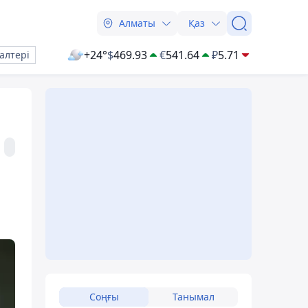
Алматы
Қаз
+24°
$
469.93
€
541.64
₽
5.71
алтері
Соңғы
Танымал