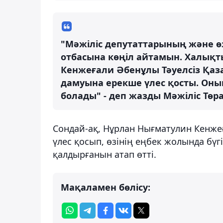
"Мәжіліс депутаттарының және ө
отбасына көңіл айтамын. Халықты
Кенжеғали Әбенұлы Тәуелсіз Қаз
дамуына ерекше үлес қосты. Оның
болады" - деп жазды Мәжіліс Төр
Сондай-ақ, Нұрлан Нығматулин Кенжеғ
үлес қосып, өзінің еңбек жолында бүгі
қалдырғанын атап өтті.
Мақаламен бөлісу: