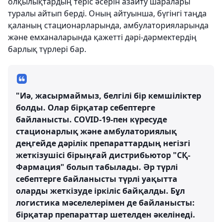
олқылықтардың теріс әсерін азайту шаралары
туралы айтып берді. Оның айтуынша, бүгінгі таңда
қаланың стационарларында, амбулаторияларында
және емханаларында қажетті дәрі-дәрмектердің
барлық түрлері бар.
"Иә, жасырмаймыз, белгілі бір кемшіліктер
болды. Олар бірқатар себептерге
байланысты. COVID-19-пен күресуде
стационарлық және амбулаториялық
деңгейде дәрілік препараттардың негізгі
жеткізушісі бірыңғай дистрибьютор "СҚ-
Фармация" болып табылады. Әр түрлі
себептерге байланысты түрлі уақытта
оларды жеткізуде іркіліс байқалды. Бұл
логистика мәселелерімен де байланысты:
бірқатар препараттар шетелден әкелінеді.