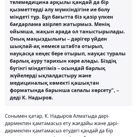
телемедицина арқылы қандай да бір
қызметтерді алу мүмкіндігіне ие болу
міндеті тұр. Бұл бағытта біз қазір үлкен
бағдарлама әзірлеп жатырмыз. Менің
ойымша, жақын арада ол таныстырылады.
Оның маңыздылығы – дәрігер үйден
шықпай-ақ немесе штабта отырып,
науқасқа кеңес бере отырып, науқас туралы
барлық ауру тарихын көре алады. Біздің
бүгінгі міндетіміз – осындай барлық
жүйелерді ықпалдастыру және
медициналық көмекті қашықтан
форматында барынша сапалы көрсету", –
деді К. Надыров.
Сонымен қатар, К. Надыров Алматыда дәрі-
дәрмекпен қамтамасыз ету жағдайы және дәрі-
дәрмекпен қамтамасыз етудегі қандай да бір