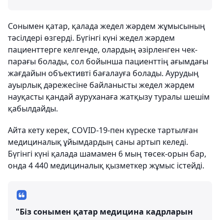
Сонымен қатар, қалада жедел жәрдем жұмысының
тәсілдері өзгерді. Бүгінгі күні жедел жәрдем
пациенттерге келгенде, олардың әзірленген чек-
парағы болады, сол бойынша пациенттің ағымдағы
жағдайын объективті бағалауға болады. Аурудың
ауырлық дәрежесіне байланысты жедел жәрдем
науқасты қандай ауруханаға жатқызу туралы шешім
қабылдайды.
Айта кету керек, COVID-19-пен күреске тартылған
медициналық ұйымдардың саны артып келеді.
Бүгінгі күні қалада шамамен 6 мың төсек-орын бар,
онда 4 440 медициналық қызметкер жұмыс істейді.
"Біз сонымен қатар медицина кадрларын