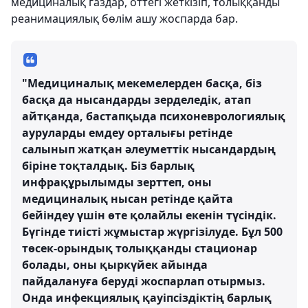
медициналық газдар, оттегі жеткізіп, толыққанды
реанимациялық бөлім ашу жоспарда бар.
"Медициналық мекемелерден басқа, біз
басқа да нысандарды зерделедік, атап
айтқанда, бастапқыда психоневрологиялық
ауруларды емдеу орталығы ретінде
салынып жатқан әлеуметтік нысандардың
біріне тоқталдық. Біз барлық
инфрақұрылымды зерттеп, оны
медициналық нысан ретінде қайта
бейіндеу үшін өте қолайлы екенін түсіндік.
Бүгінде тиісті жұмыстар жүргізілуде. Бұл 500
төсек-орындық толыққанды стационар
болады, оны қыркүйек айында
пайдалануға беруді жоспарлап отырмыз.
Онда инфекциялық қауіпсіздіктің барлық