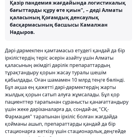
Қазір пандемия жағдайында логистикалық
бағыттарды құру өте қиын", – деді Алматы
қаласының Қоғамдық денсаулық
басқармасының басшысы Камалжан
Надыров.
Дәрі-дәрмекпен қамтамасыз етудегі қандай да бір
іркілістердің теріс әсерін азайту үшін Алматы
қаласының әкімдігі дәрілік препараттардың
тұрақтандыру қорын жасау туралы шешім
қабылдады. Оған шамамен 10 млрд теңге бөлінді.
Бұл ақша ең қажетті дәрі-дәрмектердің жарты
жылдық қорын сатып алуға жұмсалады. Бұл қор
пациенттер тарапынан сұранысты қанағаттандыру
үшін жеке дәріханаларға да, сондай-ақ "СҚ-
Фармация" тарапынан іркіліс болған жағдайда
қойманы ашып, препараттарды қандай да бір
стационарға жеткізу үшін стационарлық деңгейде