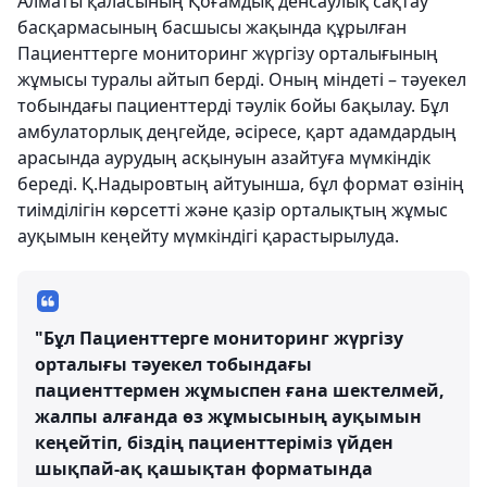
Алматы қаласының Қоғамдық денсаулық сақтау
басқармасының басшысы жақында құрылған
Пациенттерге мониторинг жүргізу орталығының
жұмысы туралы айтып берді. Оның міндеті – тәуекел
тобындағы пациенттерді тәулік бойы бақылау. Бұл
амбулаторлық деңгейде, әсіресе, қарт адамдардың
арасында аурудың асқынуын азайтуға мүмкіндік
береді. Қ.Надыровтың айтуынша, бұл формат өзінің
тиімділігін көрсетті және қазір орталықтың жұмыс
ауқымын кеңейту мүмкіндігі қарастырылуда.
"Бұл Пациенттерге мониторинг жүргізу
орталығы тәуекел тобындағы
пациенттермен жұмыспен ғана шектелмей,
жалпы алғанда өз жұмысының ауқымын
кеңейтіп, біздің пациенттеріміз үйден
шықпай-ақ қашықтан форматында