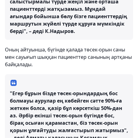
салыстырмалы түрде жеңіл және орташа
пациенттерді жатқызамыз. Мұндай
ағындар бойынша бөлу бізге пациенттердің
маршрутын жүйелі түрде құруға мүмкіндік
берді", – деді К.Надыров.
Оның айтуынша, бүгінде қалада төсек-орын саны
мен сауығып шыққан пациенттер санының артқаны
байқалады.
"Егер бұрын бізде төсек-орындардың бос
болмауы аурулар ең көбейген сәтте 90%-ға
жеткен болса, қазір бұл көрсеткіш 50%-дан
аз. Әрбір екінші төсек-орын бүгінде бос,
бірақ осыған қарамастан, біз төсек-орын
қорын ұлғайтуды жалғастырып жатырмыз",
– деді Алматы қаласының Қоғамдық