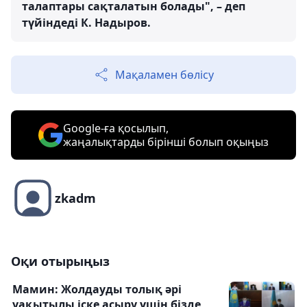
талаптары сақталатын болады", – деп
түйіндеді К. Надыров.
Мақаламен бөлісу
Google-ға қосылып,
жаңалықтарды бірінші болып оқыңыз
zkadm
Оқи отырыңыз
Мамин: Жолдауды толық әрі
уақытылы іске асыру үшін бізде