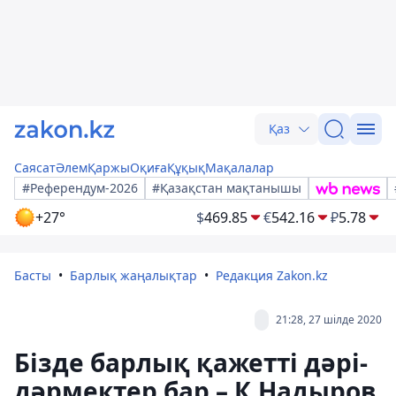
Қаз
Саясат
Әлем
Қаржы
Оқиға
Құқық
Мақалалар
#Референдум-2026
#Қазақстан мақтанышы
+27°
$
469.85
€
542.16
₽
5.78
Басты
Барлық жаңалықтар
Редакция Zakon.kz
21:28, 27 шілде 2020
Бізде барлық қажетті дәрі-
дәрмектер бар – К.Надыров