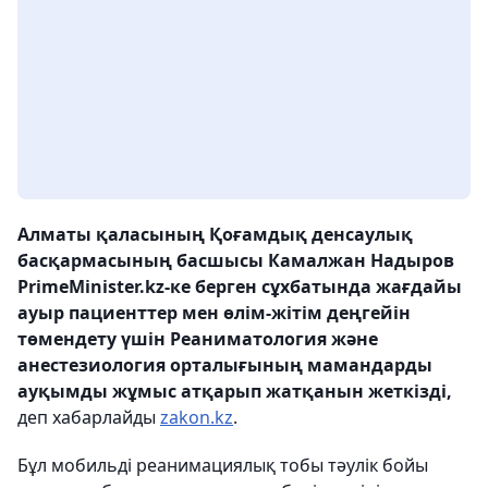
Алматы қаласының Қоғамдық денсаулық
басқармасының басшысы Камалжан Надыров
PrimeМinister.kz-ке берген сұхбатында жағдайы
ауыр пациенттер мен өлім-жітім деңгейін
төмендету үшін Реаниматология және
анестезиология орталығының мамандарды
ауқымды жұмыс атқарып жатқанын жеткізді,
деп хабарлайды
zakon.kz
.
Бұл мобильді реанимациялық тобы тәулік бойы