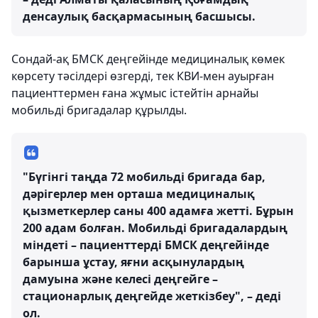
денсаулық басқармасының басшысы.
Сондай-ақ БМСК деңгейінде медициналық көмек
көрсету тәсілдері өзгерді, тек КВИ-мен ауырған
пациенттермен ғана жұмыс істейтін арнайы
мобильді бригадалар құрылды.
"Бүгінгі таңда 72 мобильді бригада бар,
дәрігерлер мен орташа медициналық
қызметкерлер саны 400 адамға жетті. Бұрын
200 адам болған. Мобильді бригадалардың
міндеті – пациенттерді БМСК деңгейінде
барынша ұстау, яғни асқынулардың
дамуына және келесі деңгейге –
стационарлық деңгейде жеткізбеу", – деді
ол.