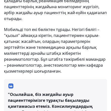
қаладағы барлық реанимация бөлімдерінің
пациенттерінің жағдайына мониторинг жүргізіп,
әрбір жағдайы ауыр пациенттің жай-күйін қадағалап
отырады.
Мобильді топ екі бөліктен тұрады. Негізгі бөлігі –
"қызыл" аймаққа кіретін, пациенттермен қарым-
қатынас жасайтын, олардың параметрлерін
зерттейтін және телемедицина арқылы барлық
мәліметтерді арнайы штабқа жіберетін
реаниматологтар. Бұл штабта тәжірибелі мамандар
– реаниматологтар, анестезиологтар мен кафедра
қызметкерлері шоғырланған.
"Осылайша, біз жағдайы ауыр
пациенттерімізге тұрақты бақылауды
қамтамасыз етеміз. Консилиумдардың