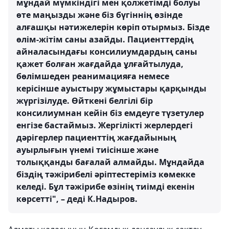
мұндай мүмкіндігі мен қолжетімді болуы
өте маңызды және біз бүгіннің өзінде
алғашқы нәтижелерін көріп отырмыз. Бізде
өлім-жітім саны азайды. Пациенттердің
айналасындағы консилиумдардың саны
қажет болған жағдайда ұлғайтылуда,
бөлімшеден реанимацияға немесе
керісінше ауыстыру жұмыстары қарқынды
жүргізілуде. Өйткені белгілі бір
консилиумнан кейін біз емдеуге түзетулер
енгізе бастаймыз. Жергілікті жерлердегі
дәрігерлер пациенттің жағдайының
ауырлығын үнемі тиісінше және
толыққанды бағалай алмайды. Мұндайда
біздің тәжірибелі әріптестеріміз көмекке
келеді. Бұл тәжірибе өзінің тиімді екенін
көрсетті", – деді К.Надыров.