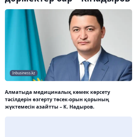
Inbusiness.kz
Алматыда медициналық көмек көрсету
тәсілдерін өзгерту төсек-орын қорының
жүктемесін азайтты – К. Надыров.