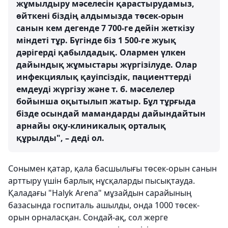
жұмылдыру мәселесін қарастырудамыз,
өйткені біздің алдымызда төсек-орын
санын кем дегенде 7 700-ге дейін жеткізу
міндеті тұр. Бүгінде біз 1 500-ге жуық
дәрігерді қабылдадық. Олармен үлкен
дайындық жұмыстары жүргізілуде. Олар
инфекциялық қауіпсіздік, пациенттерді
емдеуді жүргізу және т. б. мәселелер
бойынша оқытылып жатыр. Бұл тұрғыда
бізде осындай мамандарды дайындайтын
арнайы оқу-клиникалық орталық
құрылды", – деді ол.
Сонымен қатар, қала басшылығы төсек-орын санын
арттыру үшін барлық нұсқаларды пысықтауда.
Қаладағы "Halyk Arena" мұзайдын сарайының
базасында госпиталь ашылды, онда 1000 төсек-
орын орналасқан. Сондай-ақ, сол жерге