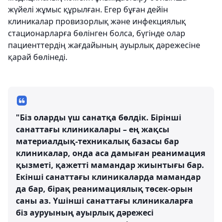
жүйелі жұмыс құрылған. Егер бұған дейін
клиникалар провизорлық және инфекциялық
стационарларға бөлінген болса, бүгінде олар
пациенттердің жағдайының ауырлық дәрежесіне
қарай бөлінеді.
"Біз оларды үш санатқа бөлдік. Бірінші
санаттағы клиникалары – ең жақсы
материалдық-техникалық базасы бар
клиникалар, онда аса дамыған реанимация
қызметі, қажетті мамандар жиынтығы бар.
Екінші санаттағы клиникаларда мамандар
да бар, бірақ реанимациялық төсек-орын
саны аз. Үшінші санаттағы клиникаларға
біз ауруының ауырлық дәрежесі