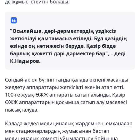
де жұмыс істейтін болады.
"Осылайша, дәрі-дәрмектердің үздіксіз
жеткізілуі қамтамасыз етіледі. Бұл қазірдің
өзінде оң нәтижесін беруде. Қазір бізде
барлық қажетті дәрі-дәрмектер бар", – деді
К.Надыров.
Сондай-ақ ол бүгінгі таңда қалада өкпені жасанды
желдету аппараттары жеткілікті екенін атап өтті.
100-ге жуық ӨЖЖ аппараты сатып алынды. Қазір
ӨЖЖ аппараттарын қосымша сатып алу мәселесі
пысықталуда.
Қалада жедел медициналық жәрдемнен, емханалар
мен стационарлардың жұмысынан бастап
медициналық көмекті ұйымдастыру бойынша