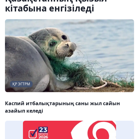
кітабына енгізіледі
ҚР ЭГТРМ
Каспий итбалықтарының саны жыл сайын
азайып келеді