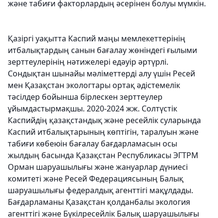
және табиғи факторлардың әсерінен болуы мүмкін.
Қазіргі уақытта Каспий маңы мемлекеттерінің
итбалықтардың санын бағалау жөніндегі ғылыми
зерттеулерінің нәтижелері едәуір әртүрлі.
Сондықтан шынайы мәліметтерді алу үшін Ресей
мен Қазақстан экологтары ортақ әдістемелік
тәсілдер бойынша бірлескен зерттеулер
ұйымдастырмақшы. 2020-2024 жж. Солтүстік
Каспийдің қазақстандық және ресейлік суларында
Каспий итбалықтарының көптігін, таралуын және
табиғи көбеюін бағалау бағдарламасын осы
жылдың басында Қазақстан Республикасы ЭГТРМ
Орман шаруашылығы және жануарлар дүниесі
комитеті және Ресей Федерациясының Балық
шаруашылығы федералдық агенттігі мақұлдады.
Бағдарламаны Қазақстан қолданбалы экология
агенттігі және Бүкілресейлік Балық шаруашылығы