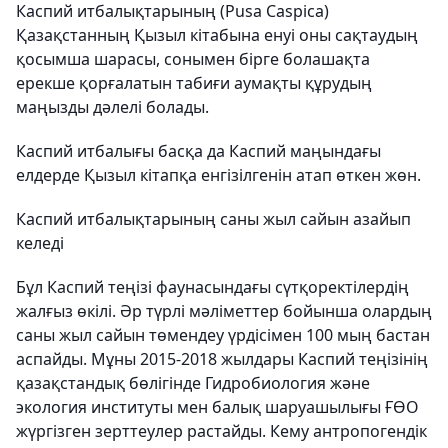
Каспий итбалықтарының (Pusa Caspica)
Қазақстанның Қызыл кітабына енуі оны сақтаудың
қосымша шарасы, сонымен бірге болашақта
ерекше қорғалатын табиғи аумақты құрудың
маңызды дәлелі болады.
Каспий итбалығы басқа да Каспий маңындағы
елдерде Қызыл кітапқа енгізілгенін атап өткен жөн.
Каспий итбалықтарының саны жыл сайын азайып
келеді
Бұл Каспий теңізі фаунасындағы сүтқоректілердің
жалғыз өкілі. Әр түрлі мәліметтер бойынша олардың
саны жыл сайын төмендеу үрдісімен 100 мың бастан
аспайды. Мұны 2015-2018 жылдары Каспий теңізінің
қазақстандық бөлігінде Гидробиология және
экология институты мен балық шаруашылығы ҒӨО
жүргізген зерттеулер растайды. Кему антропогендік