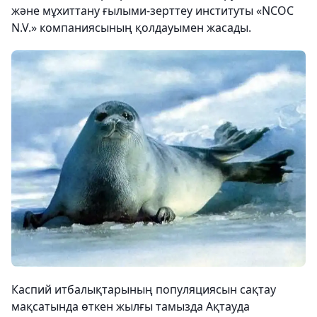
және мұхиттану ғылыми-зерттеу институты «NCOC
N.V.» компаниясының қолдауымен жасады.
Каспий итбалықтарының популяциясын сақтау
мақсатында өткен жылғы тамызда Ақтауда