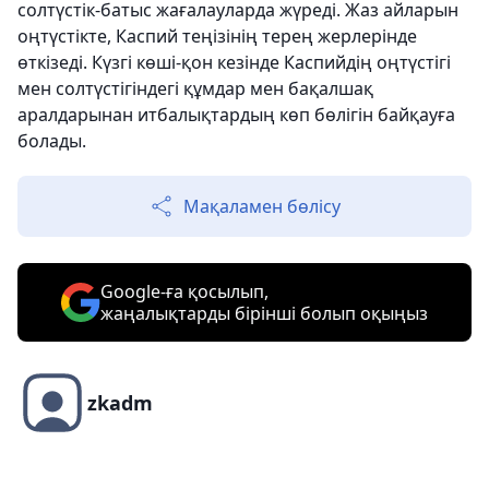
солтүстік-батыс жағалауларда жүреді. Жаз айларын
оңтүстікте, Каспий теңізінің терең жерлерінде
өткізеді. Күзгі көші-қон кезінде Каспийдің оңтүстігі
мен солтүстігіндегі құмдар мен бақалшақ
аралдарынан итбалықтардың көп бөлігін байқауға
болады.
Мақаламен бөлісу
Google-ға қосылып,
жаңалықтарды бірінші болып оқыңыз
zkadm