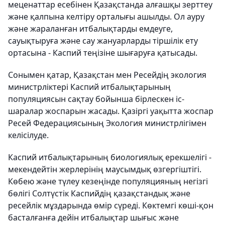
меценаттар есебінен Қазақстанда алғашқы зерттеу
және қалпына келтіру орталығы ашылды. Ол ауру
және жараланған итбалықтарды емдеуге,
сауықтыруға және сау жануарларды тіршілік ету
ортасына - Каспий теңізіне шығаруға қатысады.
Сонымен қатар, Қазақстан мен Ресейдің экология
министрліктері Каспий итбалықтарының
популяциясын сақтау бойынша бірлескен іс-
шаралар жоспарын жасады. Қазіргі уақытта жоспар
Ресей Федерациясының Экология министрлігімен
келісілуде.
Каспий итбалықтарының биологиялық ерекшелігі -
мекендейтін жерлерінің маусымдық өзгергіштігі.
Көбею және түлеу кезеңінде популяцияның негізгі
бөлігі Солтүстік Каспийдің қазақстандық және
ресейлік мұздарында өмір сүреді. Көктемгі көші-қон
басталғанға дейін итбалықтар шығыс және