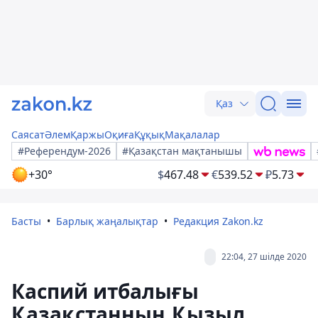
Қаз
Саясат
Әлем
Қаржы
Оқиға
Құқық
Мақалалар
#Референдум-2026
#Қазақстан мақтанышы
+30°
$
467.48
€
539.52
₽
5.73
Басты
Барлық жаңалықтар
Редакция Zakon.kz
22:04, 27 шілде 2020
Каспий итбалығы
Қазақстанның Қызыл