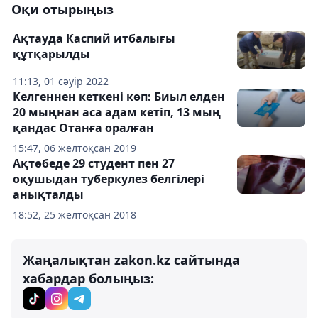
Оқи отырыңыз
Ақтауда Каспий итбалығы
құтқарылды
11:13, 01 сәуір 2022
Келгеннен кеткені көп: Биыл елден
20 мыңнан аса адам кетіп, 13 мың
қандас Отанға оралған
15:47, 06 желтоқсан 2019
Ақтөбеде 29 студент пен 27
оқушыдан туберкулез белгілері
анықталды
18:52, 25 желтоқсан 2018
Жаңалықтан zakon.kz сайтында
хабардар болыңыз: