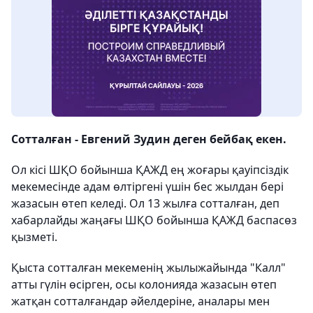
Сотталған - Евгений Зудин деген бейбақ екен.
Ол кісі ШҚО бойынша ҚАЖД ең жоғары қауіпсіздік
мекемесінде адам өлтіргені үшін бес жылдан бері
жазасын өтеп келеді. Ол 13 жылға сотталған, деп
хабарлайды жаңағы ШҚО бойынша ҚАЖД баспасөз
қызметі.
Қыста сотталған мекеменің жылыжайында "Калл"
атты гүлін өсірген, осы колонияда жазасын өтеп
жатқан сотталғандар әйелдеріне, аналары мен