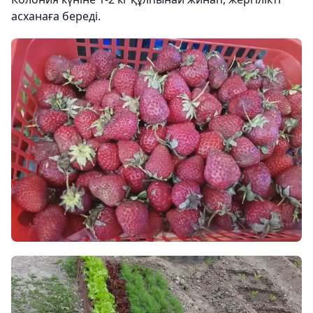
асханаға береді.