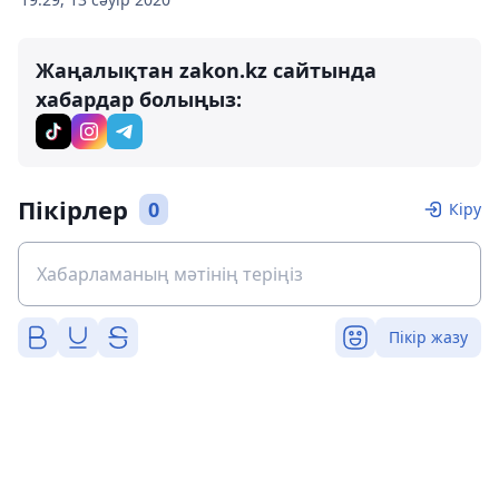
Жаңалықтан zakon.kz сайтында
хабардар болыңыз:
Пікірлер
0
Кіру
Пікір жазу