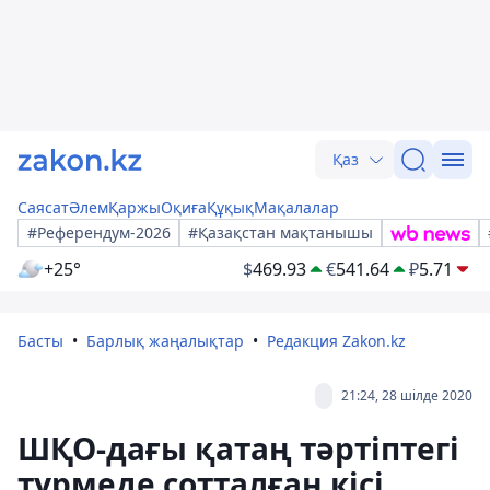
Қаз
Саясат
Әлем
Қаржы
Оқиға
Құқық
Мақалалар
#Референдум-2026
#Қазақстан мақтанышы
+25°
$
469.93
€
541.64
₽
5.71
Басты
Барлық жаңалықтар
Редакция Zakon.kz
21:24, 28 шілде 2020
ШҚО-дағы қатаң тәртіптегі
түрмеде сотталған кісі