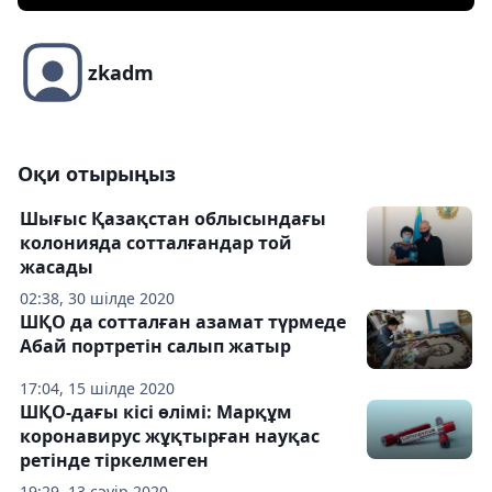
zkadm
Оқи отырыңыз
Шығыс Қазақстан облысындағы
колонияда cотталғандар той
жасады
02:38, 30 шілде 2020
ШҚО да сотталған азамат түрмеде
Абай портретін салып жатыр
17:04, 15 шілде 2020
ШҚО-дағы кісі өлімі: Марқұм
коронавирус жұқтырған науқас
ретінде тіркелмеген
19:29, 13 сәуір 2020