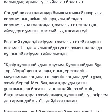
қалыңдықтарына гүл сыйлаған болатын.
Сондай-ақ сотталғандар биылғы жылы 8 наурызға
колонияның әкімшілігі арқылы әйелдер
колониясына гүл жолдап, жазасын өтеп жатқан
әйелдерге ұмытылмас сыйлық жасаған еді.
Евгений гүлдерді өсірумен жазасын өтей отырып
қыс мезгілінде жылыжайда гүл өсірумен, ал жазда
құлпынай өсірумен айналысады.
"Қазір құлпынайыдың маусым. Құлпынайдың бұл
түрі "Лорд" деп аталады, оның ерекшелігі-
маусымның соңынан шілденің соңына дейін ұзақ
жеміс береді. Мен бақшаға қарауды қатты
ұнатамын, ал босатылғаннан кейін өз үйімнің
бақшасын қарап жеміс жидек, құлпынай, гүл өсірсем
деп армандаймын", - дейді сотталған.
Колония күніне 1-2 кг құлпынай жинап, жергілікті