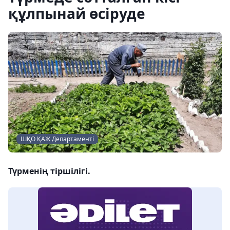
құлпынай өсіруде
ШҚО ҚАЖ Департаменті
Түрменің тіршілігі.