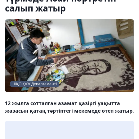
салып жатыр
ШҚО ҚАЖ Департаменті
12 жылға сотталған азамат қазіргі уақытта
жазасын қатаң тәртіптегі мекемеде өтеп жатыр.