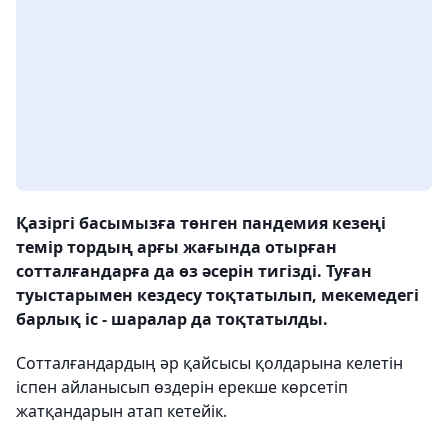
Қазіргі басымызға төнген пандемия кезеңі
темір тордың арғы жағында отырған
сотталғандарға да өз әсерін тигізді. Туған
туыстарымен кездесу тоқтатылып, мекемедегі
барлық іс - шаралар да тоқтатылды.
Сотталғандардың әр қайсысы қолдарына келетін
іспен айланысып өздерін ерекше көрсетіп
жатқандарын атап кетейік.