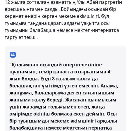
12 жылға сотталған азаматтың Ұлы Абай партретін
ерекше ынтамен салды. Бойындағы осындай бір
керемет өнерін көрген мекеме әкімшілігі, бұл
туындыға таңдана қарап, алдағы уақытта осы
туындыны балабақша немесе мектеп-интернатқа
тарту етпекші.
"Қолымнан осындай өнер келетініне
қуанамын, темір қапаста отырғаныма 4
жыл болды. Енді 8 жылым қалса да
болашақтан үмітімді үзген емеспін. Анама,
жанұяма, балаларыма деген сағынышым
жаныма жылу береді. Жасаған қылмысым
үшін жазамды толығымен өтеп, жаңа
өмірімде өкініш болмаса екен деймін. Осы
бір туындымды мекеме әкімшілігі арқылы
балабақшаға немесе мектеп-интернатқа