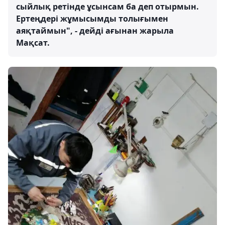
сыйлық ретінде ұсынсам ба деп отырмын.
Ертеңдері жұмысымды толығымен
аяқтаймын", - дейді ағынан жарыла
Мақсат.