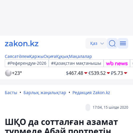
Қаз
Саясат
Әлем
Қаржы
Оқиға
Құқық
Мақалалар
#Референдум-2026
#Қазақстан мақтанышы
+23°
$
467.48
€
539.52
₽
5.73
Басты
Барлық жаңалықтар
Редакция Zakon.kz
17:04, 15 шілде 2020
ШҚО да сотталған азамат
түрмеде Абай портретін