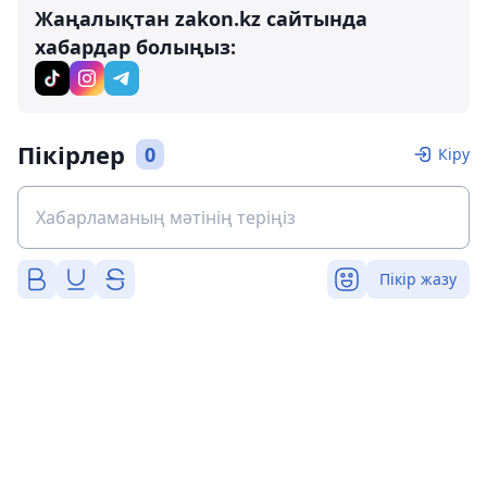
Жаңалықтан zakon.kz сайтында
хабардар болыңыз:
Пікірлер
0
Кіру
Пікір жазу