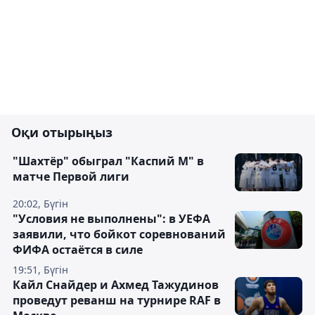
Оқи отырыңыз
"Шахтёр" обыграл "Каспий М" в
матче Первой лиги
20:02, Бүгін
"Условия не выполнены": в УЕФА
заявили, что бойкот соревнований
ФИФА остаётся в силе
19:51, Бүгін
Кайл Снайдер и Ахмед Тажудинов
проведут реванш на турнире RAF в